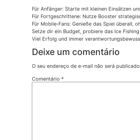
Für Anfänger: Starte mit kleinen Einsätzen un
Für Fortgeschrittene: Nutze Booster strategi
Für Mobile‑Fans: Genieße das Spiel überall, 
Setze dir ein Budget, probiere das Ice Fishi
Viel Erfolg und immer verantwortungsbewusst
Deixe um comentário
O seu endereço de e-mail não será publicado
Comentário
*