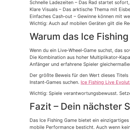
Schnelle Ladezeiten – Das Rad startet sofort
Klare Visuals – Das arktische Thema mit Eisb
Einfaches Cash‑out – Gewinne können mit wen
Wichtig: Auch auf mobilen Geräten gilt die Re
Warum das Ice Fishing 
Wenn du ein Live‑Wheel‑Game suchst, das sowo
Die Kombination aus hoher Multiplikator‑Kapaz
Anfänger und erfahrene Spieler gleichermaße
Der größte Beweis für den Wert dieses Titels 
Instant‑Games suchen.
Ice Fishing Live Evolut
Wichtig: Spiele verantwortungsbewusst. Setze
Fazit – Dein nächster S
Das Ice Fishing Game bietet ein einzigartige
mobile Performance besticht. Auch wenn kein