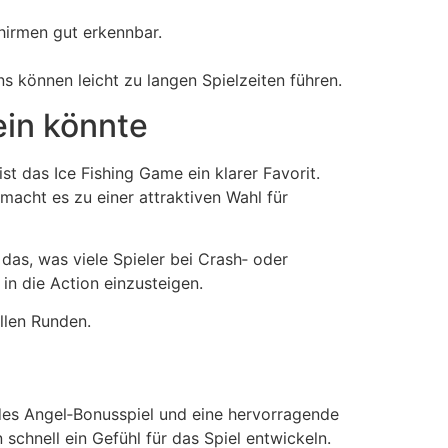
chirmen gut erkennbar.
s können leicht zu langen Spielzeiten führen.
ein könnte
t das Ice Fishing Game ein klarer Favorit.
 macht es zu einer attraktiven Wahl für
 das, was viele Spieler bei Crash‑ oder
 in die Action einzusteigen.
llen Runden.
ndes Angel‑Bonusspiel und eine hervorragende
chnell ein Gefühl für das Spiel entwickeln.