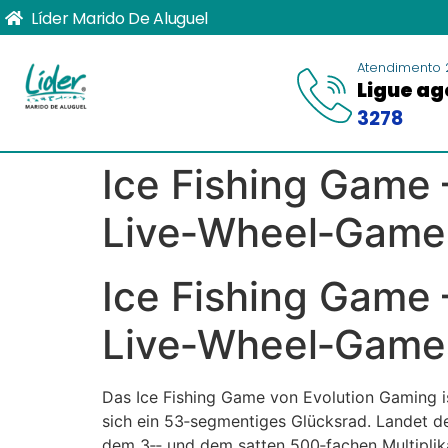
Líder Marido De Aluguel
Atendimento 
Ligue ag
3278
Ice Fishing Game –
Live‑Wheel‑Game
Ice Fishing Game –
Live‑Wheel‑Game
Das Ice Fishing Game von Evolution Gaming ist
sich ein 53‑segmentiges Glücksrad. Landet de
dem 3‑‑ und dem satten 500‑fachen Multiplika