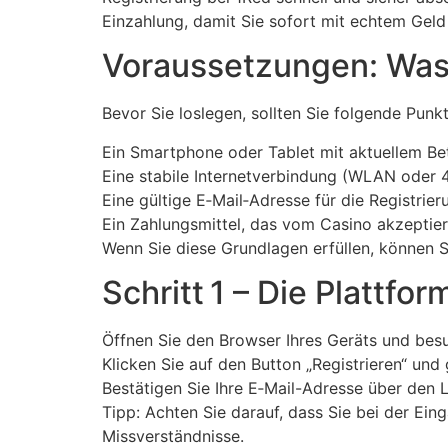
Einzahlung, damit Sie sofort mit echtem Geld
Voraussetzungen: Was 
Bevor Sie loslegen, sollten Sie folgende Punk
Ein Smartphone oder Tablet mit aktuellem Bet
Eine stabile Internetverbindung (WLAN oder 
Eine gültige E‑Mail‑Adresse für die Registrier
Ein Zahlungsmittel, das vom Casino akzeptiert
Wenn Sie diese Grundlagen erfüllen, können S
Schritt 1 – Die Plattf
Öffnen Sie den Browser Ihres Geräts und besuc
Klicken Sie auf den Button „Registrieren“ und
Bestätigen Sie Ihre E‑Mail-Adresse über den L
Tipp: Achten Sie darauf, dass Sie bei der Ein
Missverständnisse.