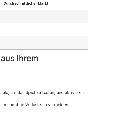
Durchschnittlicher Markt
 aus Ihrem
ele, um das Spiel zu testen, und aktivieren
 um unnötige Verluste zu vermeiden.