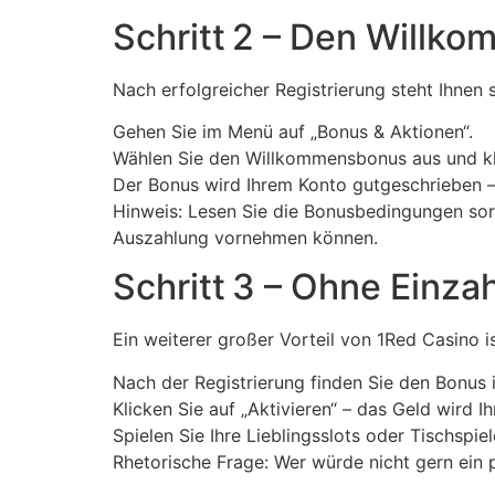
Schritt 2 – Den Willk
Nach erfolgreicher Registrierung steht Ihnen 
Gehen Sie im Menü auf „Bonus & Aktionen“.
Wählen Sie den Willkommensbonus aus und kli
Der Bonus wird Ihrem Konto gutgeschrieben – 
Hinweis: Lesen Sie die Bonusbedingungen sor
Auszahlung vornehmen können.
Schritt 3 – Ohne Einza
Ein weiterer großer Vorteil von 1Red Casino 
Nach der Registrierung finden Sie den Bonus i
Klicken Sie auf „Aktivieren“ – das Geld wird 
Spielen Sie Ihre Lieblingsslots oder Tischspie
Rhetorische Frage: Wer würde nicht gern ein p