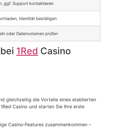
, ggf. Support kontaktieren
hladen, Identität bestätigen
n oder Datenvolumen prüfen
 bei
1Red
Casino
gleichzeitig die Vorteile eines etablierten
 1Red Casino und starten Sie Ihre erste
klassige Casino‑Features zusammenkommen –