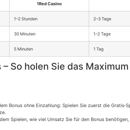
1Red Casino
1–2 Stunden
2–3 Tage
30 Minuten
1–2 Tage
5 Minuten
1 Tag
s – So holen Sie das Maximum
 Bonus ohne Einzahlung: Spielen Sie zuerst die Gratis‑Spi
ze.
 dem Spielen, wie viel Umsatz Sie für den Bonus benötigen,