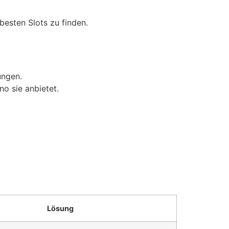
 besten Slots zu finden.
ungen.
o sie anbietet.
Lösung