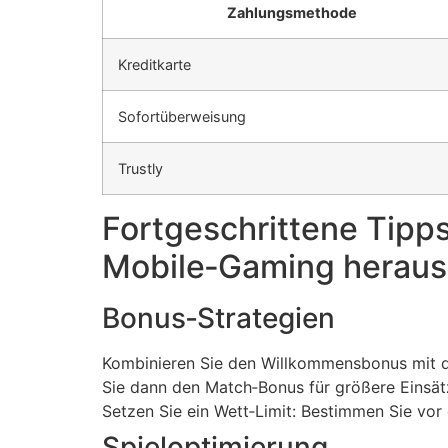
Zahlungsmethode
Kreditkarte
Sofortüberweisung
Trustly
Fortgeschrittene Tipp
Mobile‑Gaming heraus
Bonus‑Strategien
Kombinieren Sie den Willkommensbonus mit dem
Sie dann den Match‑Bonus für größere Einsät
Setzen Sie ein Wett‑Limit: Bestimmen Sie vor
Spieloptimierung