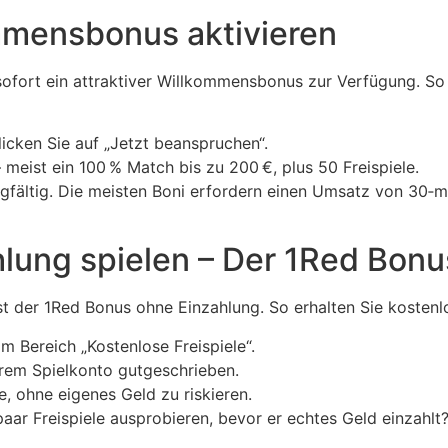
ommensbonus aktivieren
sofort ein attraktiver Willkommensbonus zur Verfügung. So 
cken Sie auf „Jetzt beanspruchen“.
meist ein 100 % Match bis zu 200 €, plus 50 Freispiele.
gfältig. Die meisten Boni erfordern einen Umsatz von 30‑m
hlung spielen – Der 1Red Bon
ist der 1Red Bonus ohne Einzahlung. So erhalten Sie kosten
m Bereich „Kostenlose Freispiele“.
Ihrem Spielkonto gutgeschrieben.
le, ohne eigenes Geld zu riskieren.
aar Freispiele ausprobieren, bevor er echtes Geld einzahlt