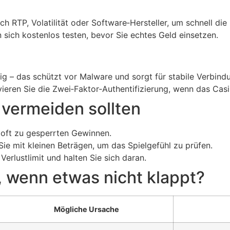
ach RTP, Volatilität oder Software‑Hersteller, um schnell die
 sich kostenlos testen, bevor Sie echtes Geld einsetzen.
ig – das schützt vor Malware und sorgt für stabile Verbind
ieren Sie die Zwei‑Faktor‑Authentifizierung, wenn das Casin
e vermeiden sollten
 oft zu gesperrten Gewinnen.
Sie mit kleinen Beträgen, um das Spielgefühl zu prüfen.
Verlustlimit und halten Sie sich daran.
, wenn etwas nicht klappt?
Mögliche Ursache