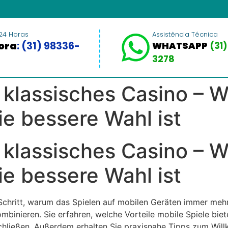
24 Horas
Assistência Técnica
ora
: (31) 98336-
WHATSAPP
(31)
3278
 klassisches Casino – 
ie bessere Wahl ist
 klassisches Casino – 
ie bessere Wahl ist
ür Schritt, warum das Spielen auf mobilen Geräten immer m
mbinieren. Sie erfahren, welche Vorteile mobile Spiele biete
abschließen. Außerdem erhalten Sie praxisnahe Tipps zum 