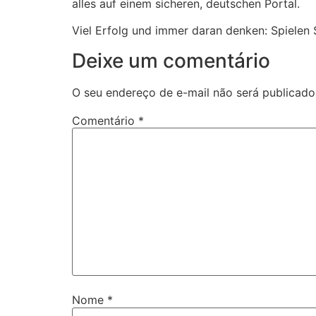
alles auf einem sicheren, deutschen Portal.
Viel Erfolg und immer daran denken: Spielen
Deixe um comentário
O seu endereço de e-mail não será publicado
Comentário
*
Nome
*