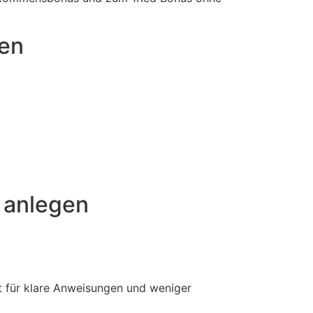
gen
t anlegen
gt für klare Anweisungen und weniger