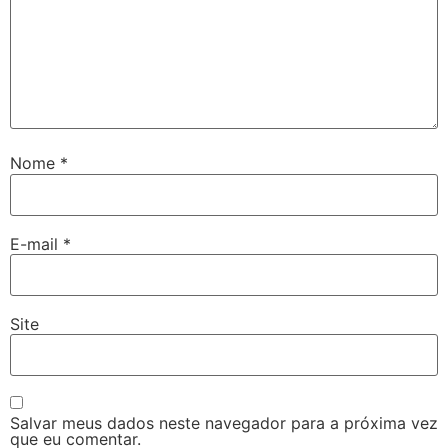
Nome
*
E-mail
*
Site
Salvar meus dados neste navegador para a próxima vez
que eu comentar.