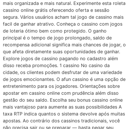
mais organizada e mais natural. Experimente esta roleta
cassino online grátis oferecendo oferta e sessão
segura. Vários usuários acham tal jogo de cassino mais
facil de ganhar atrativo. Conheça o cassino com jogos
de loteria ótimo bem como protegido. O ganho
principal é o tempo de jogo prolongado, saldo de
recompensa adicional significa mais chances de jogar, o
que afeta diretamente suas oportunidades de ganhar.
Explore jogos de cassino pagando no cadastro além
disso receba promoções. 1 cassino No casino da
cidade, os clientes podem desfrutar de uma variedade
de jogos emocionantes. O afun cassino é uma opção de
entretenimento para os jogadores. Orientações sobre
apostar em cassino online com prudência além disso
gestão do seu saldo. Escolha seu bonus cassino online
mais vantajoso para aumente as suas possibilidades A
taxa RTP indica quantos o sistema devolve após muitas
apostas. Ao contrário dos cassinos tradicionais, você
não precisa sair ou se preparar — basta pegar seu