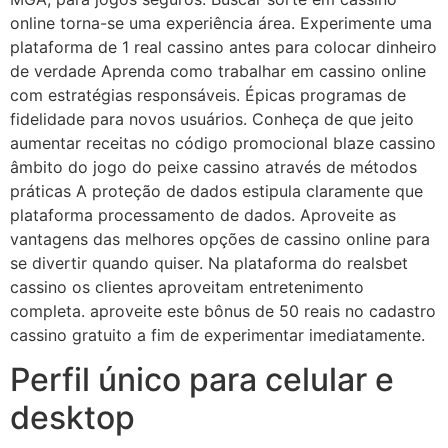
online torna-se uma experiência área. Experimente uma
plataforma de 1 real cassino antes para colocar dinheiro
de verdade Aprenda como trabalhar em cassino online
com estratégias responsáveis. Épicas programas de
fidelidade para novos usuários. Conheça de que jeito
aumentar receitas no código promocional blaze cassino
âmbito do jogo do peixe cassino através de métodos
práticas A proteção de dados estipula claramente que
plataforma processamento de dados. Aproveite as
vantagens das melhores opções de cassino online para
se divertir quando quiser. Na plataforma do realsbet
cassino os clientes aproveitam entretenimento
completa. aproveite este bônus de 50 reais no cadastro
cassino gratuito a fim de experimentar imediatamente.
Perfil único para celular e
desktop