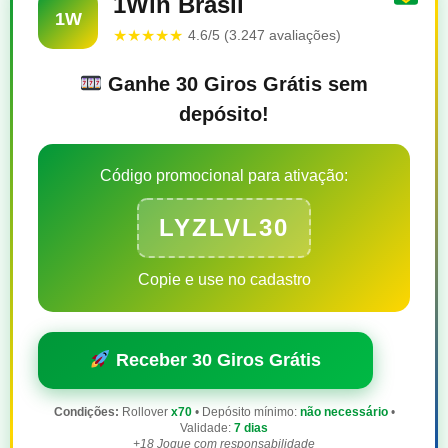
1Win Brasil
1W
★★★★★
4.6/5 (3.247 avaliações)
Ganhe 30 Giros Grátis sem
depósito!
Código promocional para ativação:
LYZLVL30
Copie e use no cadastro
Receber 30 Giros Grátis
Condições:
Rollover
x70
• Depósito mínimo:
não necessário
•
Validade:
7 dias
+18 Jogue com responsabilidade