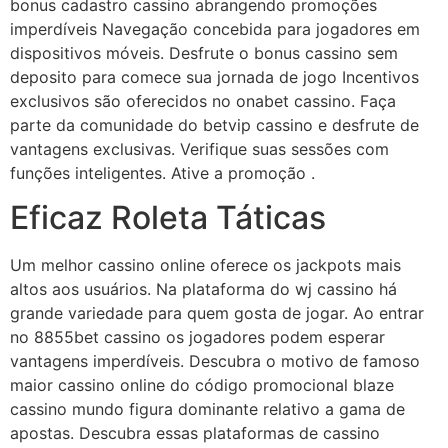
bonus cadastro cassino abrangendo promoções
imperdíveis Navegação concebida para jogadores em
dispositivos móveis. Desfrute o bonus cassino sem
deposito para comece sua jornada de jogo Incentivos
exclusivos são oferecidos no onabet cassino. Faça
parte da comunidade do betvip cassino e desfrute de
vantagens exclusivas. Verifique suas sessões com
funções inteligentes. Ative a promoção .
Eficaz Roleta Táticas
Um melhor cassino online oferece os jackpots mais
altos aos usuários. Na plataforma do wj cassino há
grande variedade para quem gosta de jogar. Ao entrar
no 8855bet cassino os jogadores podem esperar
vantagens imperdíveis. Descubra o motivo de famoso
maior cassino online do código promocional blaze
cassino mundo figura dominante relativo a gama de
apostas. Descubra essas plataformas de cassino