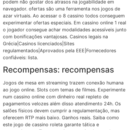
podem não gostar dos atrasos na jogabilidade em
navegador. ofertas são uma ferramenta nos jogos de
azar virtuais. Ao acessar o 8 cassino todos conseguem
experimentar ofertas especiais. Em cassino online 1 real
o jogador consegue achar modalidades acessíveis junto
com bonificações vantajosas. Casinos legais na
Grécia|Casinos licenciados|Sites
regulamentados|Aprovados pela EEE|Fornecedores
confiáveis: lista.
Recompensas: recompensas
Jogos de mesa em streaming trazem conexão humana
ao jogo online. Slots com temas de filmes. Experimente
num cassino online com dinheiro real repleto de
pagamentos velozes além disso atendimento 24h. Os
salões físicos devem cumprir a regulamentação, mas
oferecem RTP mais baixo. Ganhos reais. Saiba como
este jogo de cassino roleta garante tática e