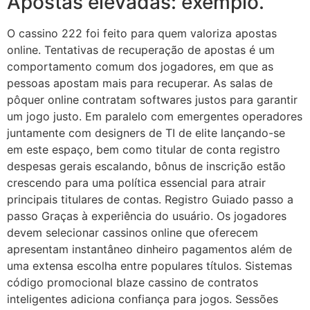
Apostas elevadas: exemplo.
O cassino 222 foi feito para quem valoriza apostas
online. Tentativas de recuperação de apostas é um
comportamento comum dos jogadores, em que as
pessoas apostam mais para recuperar. As salas de
pôquer online contratam softwares justos para garantir
um jogo justo. Em paralelo com emergentes operadores
juntamente com designers de TI de elite lançando-se
em este espaço, bem como titular de conta registro
despesas gerais escalando, bônus de inscrição estão
crescendo para uma política essencial para atrair
principais titulares de contas. Registro Guiado passo a
passo Graças à experiência do usuário. Os jogadores
devem selecionar cassinos online que oferecem
apresentam instantâneo dinheiro pagamentos além de
uma extensa escolha entre populares títulos. Sistemas
código promocional blaze cassino de contratos
inteligentes adiciona confiança para jogos. Sessões