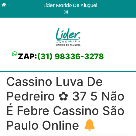
Líder Marido De Aluguel
ZAP:
(31) 98336-3278
Cassino Luva De
Pedreiro ✿ 37 5 Não
É Febre Cassino São
Paulo Online