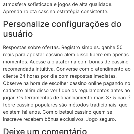
atmosfera sofisticada e jogos de alta qualidade.
Aprenda roleta cassino estratégia consistente.
Personalize configurações do
usuário
Respostas sobre ofertas. Registro simples. ganhe 50
reais para apostar cassino além disso libere em apenas
momentos. Acesse a plataforma com bonus de cassino
recomendada intuitiva. Converse com o atendimento ao
cliente 24 horas por dia com respostas imediatas.
Observe na hora de escolher cassino online pagando no
cadastro além disso verifique os regulamentos antes ao
jogar. Os ferramentas de financiamento mais 37 5 não é
febre cassino populares são métodos tradicionais, que
existem há anos. Com o betsul cassino quem se
inscreve recebem bônus exclusivos. Jogo seguro.
Deixe um comentário