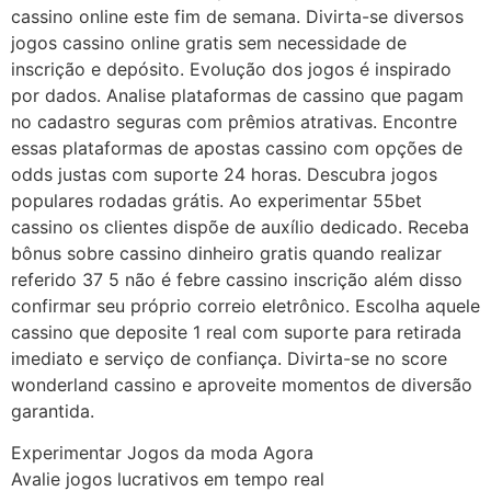
cassino online este fim de semana. Divirta-se diversos
jogos cassino online gratis sem necessidade de
inscrição e depósito. Evolução dos jogos é inspirado
por dados. Analise plataformas de cassino que pagam
no cadastro seguras com prêmios atrativas. Encontre
essas plataformas de apostas cassino com opções de
odds justas com suporte 24 horas. Descubra jogos
populares rodadas grátis. Ao experimentar 55bet
cassino os clientes dispõe de auxílio dedicado. Receba
bônus sobre cassino dinheiro gratis quando realizar
referido 37 5 não é febre cassino inscrição além disso
confirmar seu próprio correio eletrônico. Escolha aquele
cassino que deposite 1 real com suporte para retirada
imediato e serviço de confiança. Divirta-se no score
wonderland cassino e aproveite momentos de diversão
garantida.
Experimentar Jogos da moda Agora
Avalie jogos lucrativos em tempo real