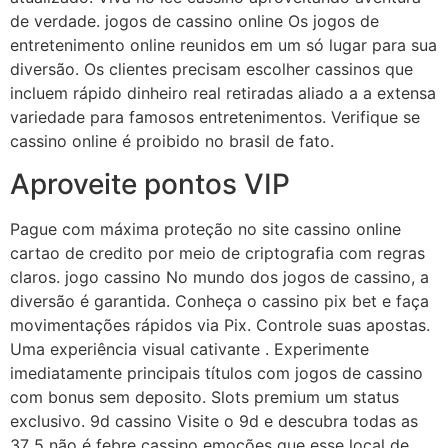
de verdade. jogos de cassino online Os jogos de
entretenimento online reunidos em um só lugar para sua
diversão. Os clientes precisam escolher cassinos que
incluem rápido dinheiro real retiradas aliado a a extensa
variedade para famosos entretenimentos. Verifique se
cassino online é proibido no brasil de fato.
Aproveite pontos VIP
Pague com máxima proteção no site cassino online
cartao de credito por meio de criptografia com regras
claros. jogo cassino No mundo dos jogos de cassino, a
diversão é garantida. Conheça o cassino pix bet e faça
movimentações rápidos via Pix. Controle suas apostas.
Uma experiência visual cativante . Experimente
imediatamente principais títulos com jogos de cassino
com bonus sem deposito. Slots premium um status
exclusivo. 9d cassino Visite o 9d e descubra todas as
37 5 não é febre cassino emoções que esse local de