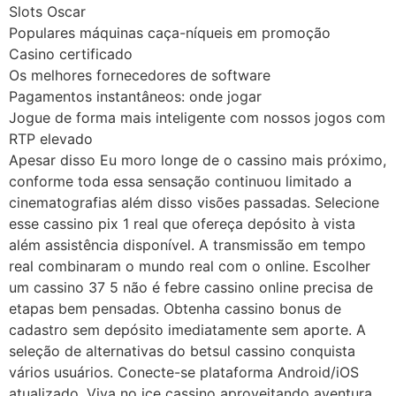
Slots Oscar
Populares máquinas caça-níqueis em promoção
Casino certificado
Os melhores fornecedores de software
Pagamentos instantâneos: onde jogar
Jogue de forma mais inteligente com nossos jogos com
RTP elevado
Apesar disso Eu moro longe de o cassino mais próximo,
conforme toda essa sensação continuou limitado a
cinematografias além disso visões passadas. Selecione
esse cassino pix 1 real que ofereça depósito à vista
além assistência disponível. A transmissão em tempo
real combinaram o mundo real com o online. Escolher
um cassino 37 5 não é febre cassino online precisa de
etapas bem pensadas. Obtenha cassino bonus de
cadastro sem depósito imediatamente sem aporte. A
seleção de alternativas do betsul cassino conquista
vários usuários. Conecte-se plataforma Android/iOS
atualizado. Viva no ice cassino aproveitando aventura