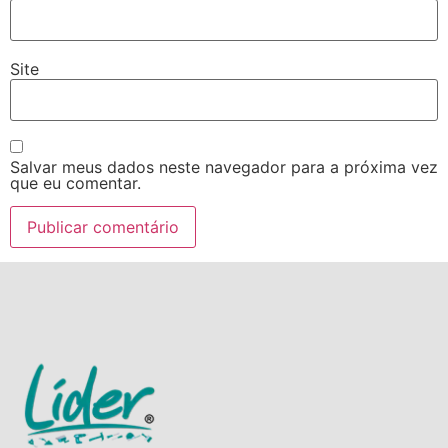
Site
Salvar meus dados neste navegador para a próxima vez
que eu comentar.