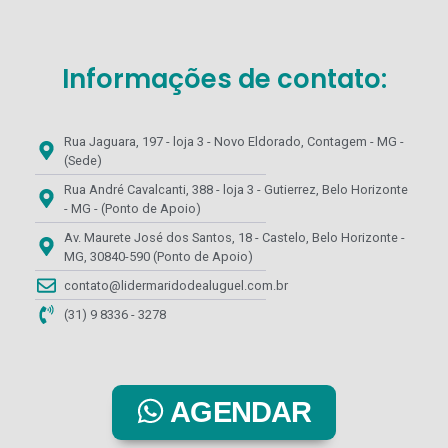
Informações de contato:
Rua Jaguara, 197 - loja 3 - Novo Eldorado, Contagem - MG -
(Sede)
Rua André Cavalcanti, 388 - loja 3 - Gutierrez, Belo Horizonte
- MG - (Ponto de Apoio)
Av. Maurete José dos Santos, 18 - Castelo, Belo Horizonte -
MG, 30840-590 (Ponto de Apoio)
contato@lidermaridodealuguel.com.br
(31) 9 8336 - 3278
AGENDAR