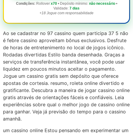
Condições:
Rollover
x70
• Depósito mínimo:
não necessário
•
Validade:
7 dias
+18 Jogue com responsabilidade
Ao se cadastrar no 97 cassino quem participa 37 5 não
é febre cassino aproveitam bônus exclusivos. Desfrute
de horas de entretenimento no local de jogos icônico.
Rodadas divertidas Estilo banda desenhada. Graças a
serviços de transferência instantânea, você pode usar
liquidez em poucos minutos aceitar o pagamento.
Jogue um cassino gratis sem depósito que oferece
apostas de cortesia. resumo, roleta online divertido e
gratificante. Descubra a maneira de jogar cassino online
gratis através de orientações fáceis e confiáveis. Leia
experiências sobre qual o melhor jogo de cassino online
para ganhar. Veja já previsão do tempo para o cassino
amanhã.
um cassino online Estou pensando em experimentar um