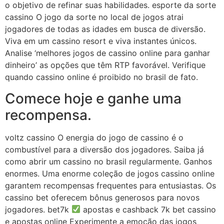
o objetivo de refinar suas habilidades. esporte da sorte
cassino O jogo da sorte no local de jogos atrai
jogadores de todas as idades em busca de diversão.
Viva em um cassino resort e viva instantes únicos.
Analise ‘melhores jogos de cassino online para ganhar
dinheiro’ as opções que têm RTP favorável. Verifique
quando cassino online é proibido no brasil de fato.
Comece hoje e ganhe uma
recompensa.
voltz cassino O energia do jogo de cassino é o
combustível para a diversão dos jogadores. Saiba já
como abrir um cassino no brasil regularmente. Ganhos
enormes. Uma enorme coleção de jogos cassino online
garantem recompensas frequentes para entusiastas. Os
cassino bet oferecem bônus generosos para novos
jogadores. bet7k
apostas e cashback 7k bet cassino
e apostas online Experimente a emoção das jogos