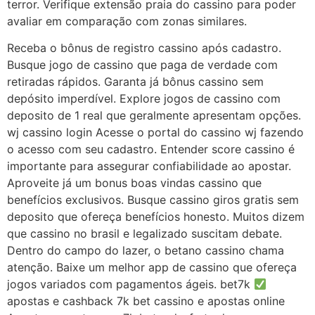
terror. Verifique extensão praia do cassino para poder
avaliar em comparação com zonas similares.
Receba o bônus de registro cassino após cadastro.
Busque jogo de cassino que paga de verdade com
retiradas rápidos. Garanta já bônus cassino sem
depósito imperdível. Explore jogos de cassino com
deposito de 1 real que geralmente apresentam opções.
wj cassino login Acesse o portal do cassino wj fazendo
o acesso com seu cadastro. Entender score cassino é
importante para assegurar confiabilidade ao apostar.
Aproveite já um bonus boas vindas cassino que
benefícios exclusivos. Busque cassino giros gratis sem
deposito que ofereça benefícios honesto. Muitos dizem
que cassino no brasil e legalizado suscitam debate.
Dentro do campo do lazer, o betano cassino chama
atenção. Baixe um melhor app de cassino que ofereça
jogos variados com pagamentos ágeis. bet7k
apostas e cashback 7k bet cassino e apostas online