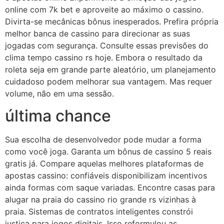
online com 7k bet e aproveite ao máximo o cassino.
Divirta-se mecânicas bônus inesperados. Prefira própria
melhor banca de cassino para direcionar as suas
jogadas com segurança. Consulte essas previsões do
clima tempo cassino rs hoje. Embora o resultado da
roleta seja em grande parte aleatório, um planejamento
cuidadoso podem melhorar sua vantagem. Mas requer
volume, não em uma sessão.
última chance
Sua escolha de desenvolvedor pode mudar a forma
como você joga. Garanta um bônus de cassino 5 reais
gratis já. Compare aquelas melhores plataformas de
apostas cassino: confiáveis disponibilizam incentivos
ainda formas com saque variadas. Encontre casas para
alugar na praia do cassino rio grande rs vizinhas à
praia. Sistemas de contratos inteligentes constrói
justiça para jogos digitais. Isso reformulou as