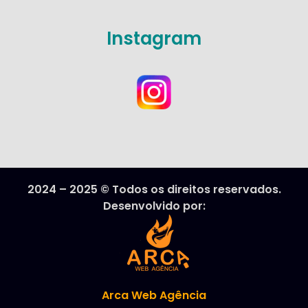
Instagram
2024 – 2025 © Todos os direitos reservados.
Desenvolvido por:
Arca Web Agência