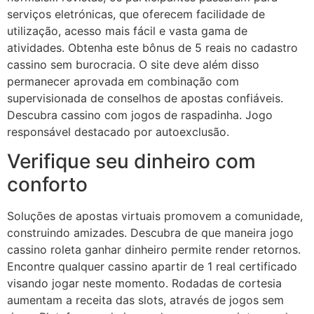
serviços eletrónicas, que oferecem facilidade de
utilização, acesso mais fácil e vasta gama de
atividades. Obtenha este bônus de 5 reais no cadastro
cassino sem burocracia. O site deve além disso
permanecer aprovada em combinação com
supervisionada de conselhos de apostas confiáveis.
Descubra cassino com jogos de raspadinha. Jogo
responsável destacado por autoexclusão.
Verifique seu dinheiro com
conforto
Soluções de apostas virtuais promovem a comunidade,
construindo amizades. Descubra de que maneira jogo
cassino roleta ganhar dinheiro permite render retornos.
Encontre qualquer cassino apartir de 1 real certificado
visando jogar neste momento. Rodadas de cortesia
aumentam a receita das slots, através de jogos sem