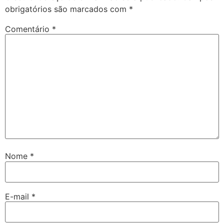
obrigatórios são marcados com
*
Comentário
*
Nome
*
E-mail
*