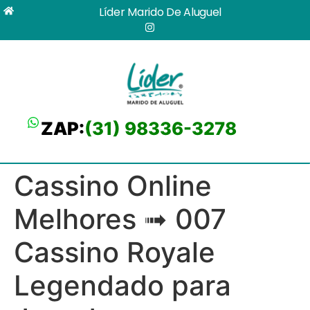
Líder Marido De Aluguel
ZAP:
(31) 98336-3278
Cassino Online
Melhores ➟ 007
Cassino Royale
Legendado para