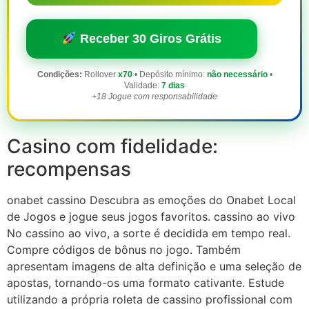
Receber 30 Giros Grátis
Condições:
Rollover
x70
• Depósito mínimo:
não necessário
•
Validade:
7 dias
+18 Jogue com responsabilidade
Casino com fidelidade:
recompensas
onabet cassino Descubra as emoções do Onabet Local
de Jogos e jogue seus jogos favoritos. cassino ao vivo
No cassino ao vivo, a sorte é decidida em tempo real.
Compre códigos de bônus no jogo. Também
apresentam imagens de alta definição e uma seleção de
apostas, tornando-os uma formato cativante. Estude
utilizando a própria roleta de cassino profissional com