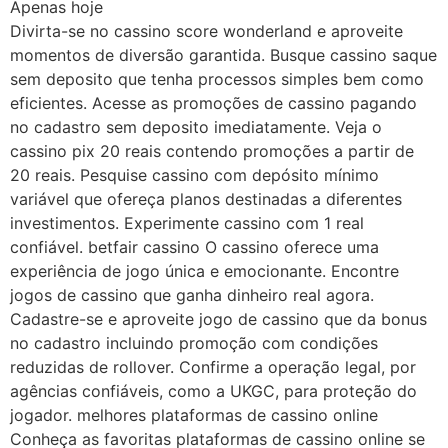
Apenas hoje
Divirta-se no cassino score wonderland e aproveite
momentos de diversão garantida. Busque cassino saque
sem deposito que tenha processos simples bem como
eficientes. Acesse as promoções de cassino pagando
no cadastro sem deposito imediatamente. Veja o
cassino pix 20 reais contendo promoções a partir de
20 reais. Pesquise cassino com depósito mínimo
variável que ofereça planos destinadas a diferentes
investimentos. Experimente cassino com 1 real
confiável. betfair cassino O cassino oferece uma
experiência de jogo única e emocionante. Encontre
jogos de cassino que ganha dinheiro real agora.
Cadastre-se e aproveite jogo de cassino que da bonus
no cadastro incluindo promoção com condições
reduzidas de rollover. Confirme a operação legal, por
agências confiáveis, como a UKGC, para proteção do
jogador. melhores plataformas de cassino online
Conheça as favoritas plataformas de cassino online se