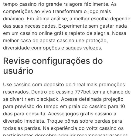
tempo cassino rio grande rs agora fácilmente. As
competições ao vivo transformam o jogo mais
dinâmico. Em última análise, a melhor escolha depende
das suas necessidades. Experimente sem gastar nada
em um cassino online grátis repleto de alegria. Nossa
melhor casa de aposta cassino une proteção,
diversidade com opções e saques velozes.
Revise configurações do
usuário
Use cassino com deposito de 1 real mais promoções
reservados. Dentro do cassino 777bet tem a chance de
se divertir em blackjack. Acesse detalhada projeção
para previsão do tempo em praia do cassino para 10
dias para consulta. Acesse jogos gratis cassino a
diversão imediata. Troque bônus sobre perdas para
todas as perdas. Na experiência do voltz cassino os
participantes descobre adquirir recompensas grandes.