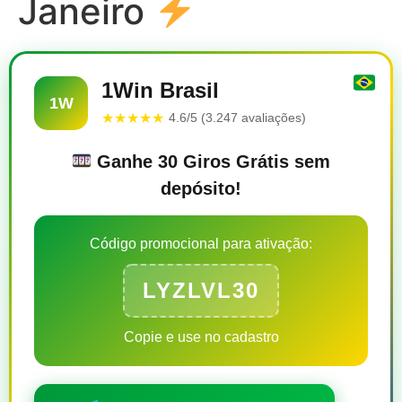
Janeiro
1Win Brasil
1W
★★★★★
4.6/5 (3.247 avaliações)
Ganhe 30 Giros Grátis sem
depósito!
Código promocional para ativação:
LYZLVL30
Copie e use no cadastro