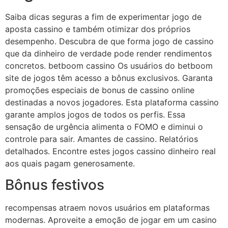
Saiba dicas seguras a fim de experimentar jogo de
aposta cassino e também otimizar dos próprios
desempenho. Descubra de que forma jogo de cassino
que da dinheiro de verdade pode render rendimentos
concretos. betboom cassino Os usuários do betboom
site de jogos têm acesso a bônus exclusivos. Garanta
promoções especiais de bonus de cassino online
destinadas a novos jogadores. Esta plataforma cassino
garante amplos jogos de todos os perfis. Essa
sensação de urgência alimenta o FOMO e diminui o
controle para sair. Amantes de cassino. Relatórios
detalhados. Encontre estes jogos cassino dinheiro real
aos quais pagam generosamente.
Bônus festivos
recompensas atraem novos usuários em plataformas
modernas. Aproveite a emoção de jogar em um casino