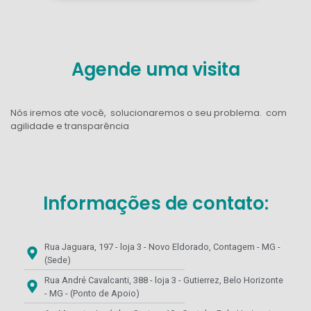
Agende uma visita
Nós iremos ate você, solucionaremos o seu problema. com
agilidade e transparência
Informações de contato:
Rua Jaguara, 197 - loja 3 - Novo Eldorado, Contagem - MG -
(Sede)
Rua André Cavalcanti, 388 - loja 3 - Gutierrez, Belo Horizonte
- MG - (Ponto de Apoio)