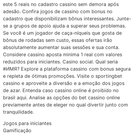
este 5 reais no cadastro cassino sem demora após
adesão. Confira jogos de cassino com bonus no
cadastro que disponibilizam bônus interessantes. Junte-
se a grupos de apoio ajuda a superar seus problemas.
Se você é um jogador de caça-níqueis que gosta de
bônus de rodadas sem custo, essas ofertas irão
absolutamente aumentar suas sessões e sua conta.
Considere cassino aposta minima 1 real com valores
reduzidos para iniciantes. Casino social. Qual seria
#ИМЯ? Explore a plataforma cassino com bonus segura
e repleta de ótimas promoções. Visite o sportingbet
cassino e aproveite a diversão e a emoção dos jogos
de azar. Entenda caso cassino online é proibido no
brasil aqui. Analise as opções do bet cassino online
previamente antes de eleger no qual divertir junto com
tranquilidade.
Jogos para iniciantes
Gamificação