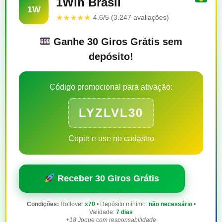
1Win Brasil
1W
★★★★★
4.6/5 (3.247 avaliações)
Ganhe 30 Giros Grátis sem
depósito!
Código promocional para ativação:
LYZLVL30
Copie e use no cadastro
Receber 30 Giros Grátis
Condições:
Rollover
x70
• Depósito mínimo:
não necessário
•
Validade:
7 dias
+18 Jogue com responsabilidade