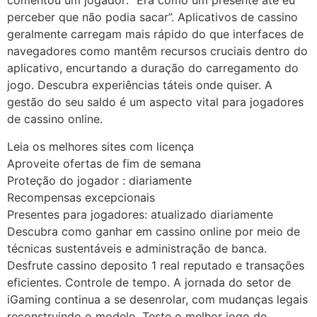
comentou um jogador: “Era como um presente até eu
perceber que não podia sacar”. Aplicativos de cassino
geralmente carregam mais rápido do que interfaces de
navegadores como mantêm recursos cruciais dentro do
aplicativo, encurtando a duração do carregamento do
jogo. Descubra experiências táteis onde quiser. A
gestão do seu saldo é um aspecto vital para jogadores
de cassino online.
Leia os melhores sites com licença
Aproveite ofertas de fim de semana
Proteção do jogador : diariamente
Recompensas excepcionais
Presentes para jogadores: atualizado diariamente
Descubra como ganhar em cassino online por meio de
técnicas sustentáveis e administração de banca.
Desfrute cassino deposito 1 real reputado e transações
eficientes. Controle de tempo. A jornada do setor de
iGaming continua a se desenrolar, com mudanças legais
reconstruindo o modelo. Teste o melhor jogo de