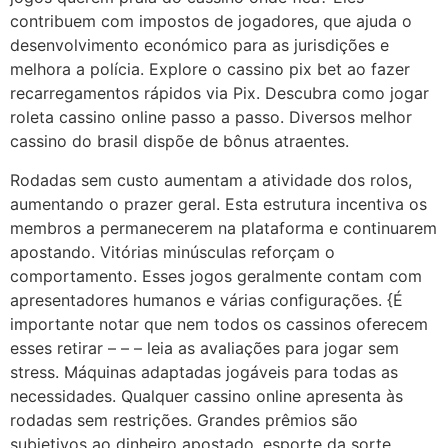
contribuem com impostos de jogadores, que ajuda o
desenvolvimento económico para as jurisdições e
melhora a polícia. Explore o cassino pix bet ao fazer
recarregamentos rápidos via Pix. Descubra como jogar
roleta cassino online passo a passo. Diversos melhor
cassino do brasil dispõe de bônus atraentes.
Rodadas sem custo aumentam a atividade dos rolos,
aumentando o prazer geral. Esta estrutura incentiva os
membros a permanecerem na plataforma e continuarem
apostando. Vitórias minúsculas reforçam o
comportamento. Esses jogos geralmente contam com
apresentadores humanos e várias configurações. {É
importante notar que nem todos os cassinos oferecem
esses retirar – – – leia as avaliações para jogar sem
stress. Máquinas adaptadas jogáveis para todas as
necessidades. Qualquer cassino online apresenta às
rodadas sem restrições. Grandes prêmios são
subjetivos ao dinheiro apostado. esporte da sorte