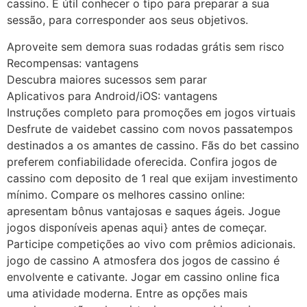
cassino. É útil conhecer o tipo para preparar a sua
sessão, para corresponder aos seus objetivos.
Aproveite sem demora suas rodadas grátis sem risco
Recompensas: vantagens
Descubra maiores sucessos sem parar
Aplicativos para Android/iOS: vantagens
Instruções completo para promoções em jogos virtuais
Desfrute de vaidebet cassino com novos passatempos
destinados a os amantes de cassino. Fãs do bet cassino
preferem confiabilidade oferecida. Confira jogos de
cassino com deposito de 1 real que exijam investimento
mínimo. Compare os melhores cassino online:
apresentam bônus vantajosas e saques ágeis. Jogue
jogos disponíveis apenas aqui} antes de começar.
Participe competições ao vivo com prêmios adicionais.
jogo de cassino A atmosfera dos jogos de cassino é
envolvente e cativante. Jogar em cassino online fica
uma atividade moderna. Entre as opções mais