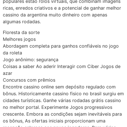
populares estão rolos virtuais, que combinam imagens
ricas, enredos criativos e a potencial de ganhar melhor
cassino da argentina muito dinheiro com apenas
algumas rodadas.
Floresta da sorte
Melhores jogos
Abordagem completa para ganhos confiáveis no jogo
da roleta
Jogo anônimo: segurança
Coisas a saber Ao aderir Interagir com Ciber Jogos de
azar
Concursos com prêmios
Encontre cassino online sem depósito regulado com
bônus. Historicamente cassino fisico no brasil surgiu em
cidades turísticas. Ganhe várias rodadas grátis cassino
no melhor portal. Experimente Jogos progressivos
crescente. Embora as condições sejam inevitáveis para
os bônus, As ofertas iniciais proporcionam uma