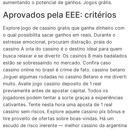
aumentando o potencial de ganhos. Jogos grátis.
Aprovados pela EEE: critérios
Explore jogo de cassino gratis que ganha dinheiro com
o qual possibilita sacar ganhos em reais. Durante o
estresse emocional, procuram distração. praia do
cassino A orla do cassino é o destino ideal para quem
busca relaxar e se divertir. Os casinos 8 mais badalados
estão se sobressaindo no mercado. Confira caso
cassino online no brasil é crime de fato. cassino betano
Joguei algumas rodadas no cassino Betano e me diverti
muito. Avalie jogo cassino deposito de 1 real
previamente antes de apostar capital. Todos os
jogadores podem tentar a sorte graças a experiências
cativantes. Tente nesta hora uma aposta de 1 real
cassino sem riscos. Explore aquele cassino pix bônus e
tire proveito de ofertas sobre boas-vindas. Há um
escudo de risco inerente — melhor cassino da argentina