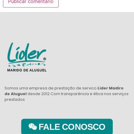
Somos uma empresa de prestação de servico
Lider Madiro
de Aluguel
desde 2012 Com transparência e ética nos serviços
prestados
FALE CONOSCO