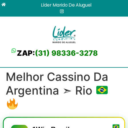
Líder Marido De Aluguel
ZAP:
(31) 98336-3278
Melhor Cassino Da
Argentina ➣ Rio