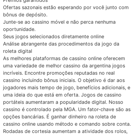
Prémios garantidos
Ofertas sazonais estão esperando por você junto com
bônus de depósito.
Junte-se ao cassino móvel e não perca nenhuma
oportunidade.
Seus jogos selecionados diretamente online
Análise abrangente das procedimentos da jogo da
roleta digital
As melhores plataformas de cassino online oferecem
uma variedade de melhor cassino da argentina jogos
incríveis. Encontre promoções reputadas no real
cassino incluindo bônus iniciais. O objetivo é dar aos
jogadores mais tempo de jogo, benefícios adicionais, e
uma ideia do que está em oferta. Jogos de cassino
portáteis aumentaram a popularidade digital. Nosso
cassino é controlado pela MGA. Um fator-chave são as
opções bancárias. É ganhar dinheiro na roleta de
cassino online usando método e comando sobre conta.
Rodadas de cortesia aumentam a atividade dos rolos,