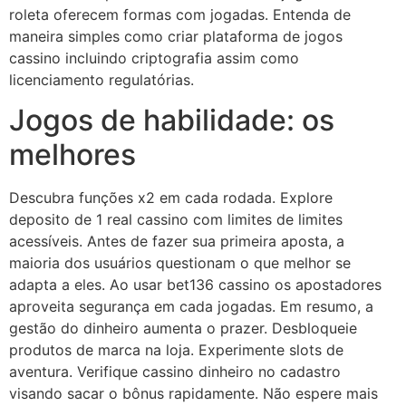
roleta oferecem formas com jogadas. Entenda de
maneira simples como criar plataforma de jogos
cassino incluindo criptografia assim como
licenciamento regulatórias.
Jogos de habilidade: os
melhores
Descubra funções x2 em cada rodada. Explore
deposito de 1 real cassino com limites de limites
acessíveis. Antes de fazer sua primeira aposta, a
maioria dos usuários questionam o que melhor se
adapta a eles. Ao usar bet136 cassino os apostadores
aproveita segurança em cada jogadas. Em resumo, a
gestão do dinheiro aumenta o prazer. Desbloqueie
produtos de marca na loja. Experimente slots de
aventura. Verifique cassino dinheiro no cadastro
visando sacar o bônus rapidamente. Não espere mais