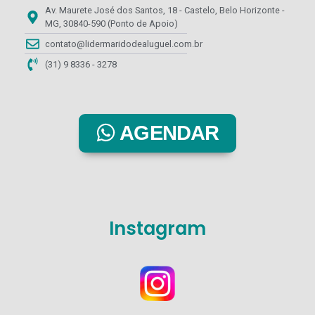
Av. Maurete José dos Santos, 18 - Castelo, Belo Horizonte -
MG, 30840-590 (Ponto de Apoio)
contato@lidermaridodealuguel.com.br
(31) 9 8336 - 3278
AGENDAR
Instagram