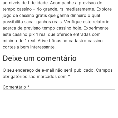
ao níveis de fidelidade. Acompanhe a previsao do
tempo cassino – rio grande, rs imediatamente. Explore
jogo de cassino gratis que ganha dinheiro o qual
possibilita sacar ganhos reais. Verifique este relatório
acerca de previsao tempo cassino hoje. Experimente
este cassino pix 1 real que oferece entradas com
mínimo de 1 real. Ative bônus no cadastro cassino
cortesia bem interessante.
Deixe um comentário
O seu endereço de e-mail não será publicado.
Campos
obrigatórios são marcados com
*
Comentário
*