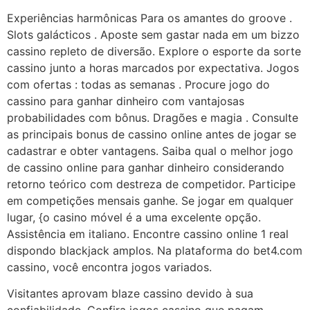
Experiências harmônicas Para os amantes do groove .
Slots galácticos . Aposte sem gastar nada em um bizzo
cassino repleto de diversão. Explore o esporte da sorte
cassino junto a horas marcados por expectativa. Jogos
com ofertas : todas as semanas . Procure jogo do
cassino para ganhar dinheiro com vantajosas
probabilidades com bônus. Dragões e magia . Consulte
as principais bonus de cassino online antes de jogar se
cadastrar e obter vantagens. Saiba qual o melhor jogo
de cassino online para ganhar dinheiro considerando
retorno teórico com destreza de competidor. Participe
em competições mensais ganhe. Se jogar em qualquer
lugar, {o casino móvel é a uma excelente opção.
Assistência em italiano. Encontre cassino online 1 real
dispondo blackjack amplos. Na plataforma do bet4.com
cassino, você encontra jogos variados.
Visitantes aprovam blaze cassino devido à sua