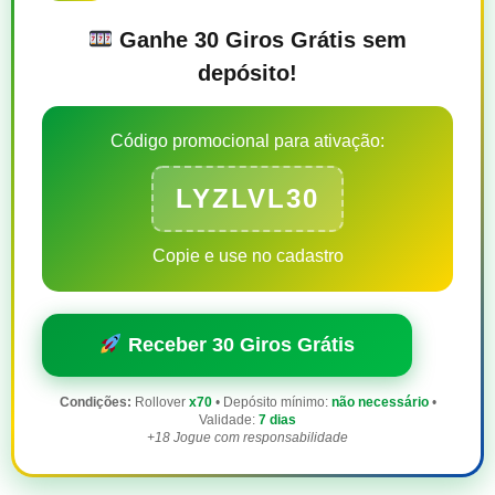
Ganhe 30 Giros Grátis sem
depósito!
Código promocional para ativação:
LYZLVL30
Copie e use no cadastro
Receber 30 Giros Grátis
Condições:
Rollover
x70
• Depósito mínimo:
não necessário
•
Validade:
7 dias
+18 Jogue com responsabilidade