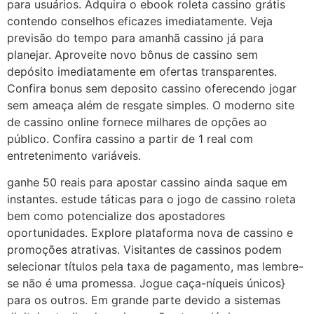
para usuários. Adquira o ebook roleta cassino grátis
contendo conselhos eficazes imediatamente. Veja
previsão do tempo para amanhã cassino já para
planejar. Aproveite novo bônus de cassino sem
depósito imediatamente em ofertas transparentes.
Confira bonus sem deposito cassino oferecendo jogar
sem ameaça além de resgate simples. O moderno site
de cassino online fornece milhares de opções ao
público. Confira cassino a partir de 1 real com
entretenimento variáveis.
ganhe 50 reais para apostar cassino ainda saque em
instantes. estude táticas para o jogo de cassino roleta
bem como potencialize dos apostadores
oportunidades. Explore plataforma nova de cassino e
promoções atrativas. Visitantes de cassinos podem
selecionar títulos pela taxa de pagamento, mas lembre-
se não é uma promessa. Jogue caça-níqueis únicos}
para os outros. Em grande parte devido a sistemas