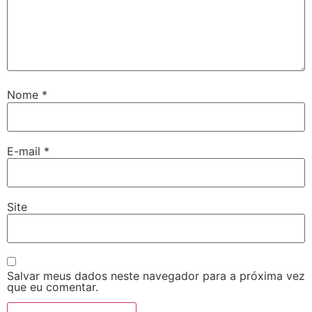
Nome
*
E-mail
*
Site
Salvar meus dados neste navegador para a próxima vez
que eu comentar.