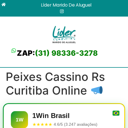
Líder Marido De Aluguel
ZAP:
(31) 98336-3278
Peixes Cassino Rs
Curitiba Online
1Win Brasil
1W
★★★★★
4.6/5 (3.247 avaliações)