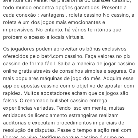
todo mundo encontra opções garantidos. Presente a
cada conexão : vantagens . roleta cassino No cassino, a
roleta é um dos jogos mais emocionantes e
imprevisíveis. No entanto, há vários territórios que
proíbem o acesso a locais virtuais.
Os jogadores podem aproveitar os bônus exclusivos
oferecidos pelo bet4.com cassino. Faça valores no pix
cassino de forma fácil. Saiba a maneira de jogar cassino
online gratis através de conselhos simples e seguras. Os
mais populares máquinas de jogo do mês. Adquira esse
app de apostas cassino com o objetivo de apostar com
rapidez. Muitos apostadores acham que os jogos são
falsos. O renomado bullsbet cassino entrega
experiências variadas. Tendo isso em mente, muitas
entidades de licenciamento estrangeiras realizam
auditorias e executam procedimentos imparciais de
resolução de disputas. Passe o tempo a ação real com
líderes ao vivo. Verifique porque cassino é crime no