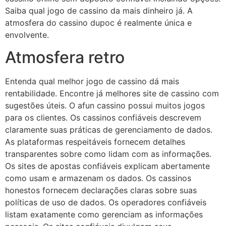
Saiba qual jogo de cassino da mais dinheiro já. A
atmosfera do cassino dupoc é realmente única e
envolvente.
Atmosfera retro
Entenda qual melhor jogo de cassino dá mais
rentabilidade. Encontre já melhores site de cassino com
sugestões úteis. O afun cassino possui muitos jogos
para os clientes. Os cassinos confiáveis descrevem
claramente suas práticas de gerenciamento de dados.
As plataformas respeitáveis fornecem detalhes
transparentes sobre como lidam com as informações.
Os sites de apostas confiáveis explicam abertamente
como usam e armazenam os dados. Os cassinos
honestos fornecem declarações claras sobre suas
políticas de uso de dados. Os operadores confiáveis
listam exatamente como gerenciam as informações