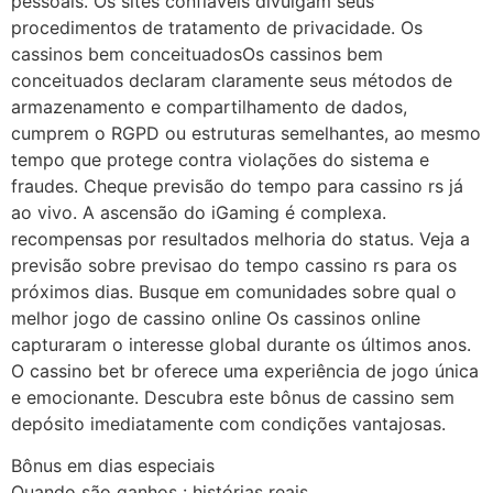
pessoais. Os sites confiáveis divulgam seus
procedimentos de tratamento de privacidade. Os
cassinos bem conceituadosOs cassinos bem
conceituados declaram claramente seus métodos de
armazenamento e compartilhamento de dados,
cumprem o RGPD ou estruturas semelhantes, ao mesmo
tempo que protege contra violações do sistema e
fraudes. Cheque previsão do tempo para cassino rs já
ao vivo. A ascensão do iGaming é complexa.
recompensas por resultados melhoria do status. Veja a
previsão sobre previsao do tempo cassino rs para os
próximos dias. Busque em comunidades sobre qual o
melhor jogo de cassino online Os cassinos online
capturaram o interesse global durante os últimos anos.
O cassino bet br oferece uma experiência de jogo única
e emocionante. Descubra este bônus de cassino sem
depósito imediatamente com condições vantajosas.
Bônus em dias especiais
Quando são ganhos : histórias reais