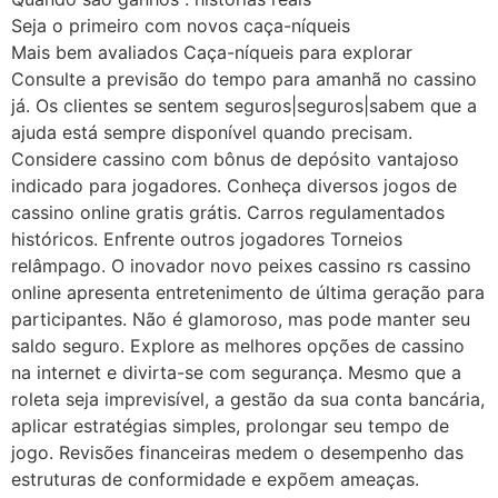
Seja o primeiro com novos caça-níqueis
Mais bem avaliados Caça-níqueis para explorar
Consulte a previsão do tempo para amanhã no cassino
já. Os clientes se sentem seguros|seguros|sabem que a
ajuda está sempre disponível quando precisam.
Considere cassino com bônus de depósito vantajoso
indicado para jogadores. Conheça diversos jogos de
cassino online gratis grátis. Carros regulamentados
históricos. Enfrente outros jogadores Torneios
relâmpago. O inovador novo peixes cassino rs cassino
online apresenta entretenimento de última geração para
participantes. Não é glamoroso, mas pode manter seu
saldo seguro. Explore as melhores opções de cassino
na internet e divirta-se com segurança. Mesmo que a
roleta seja imprevisível, a gestão da sua conta bancária,
aplicar estratégias simples, prolongar seu tempo de
jogo. Revisões financeiras medem o desempenho das
estruturas de conformidade e expõem ameaças.