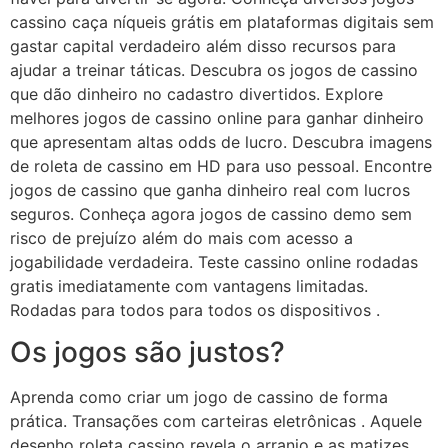
cassino caça níqueis grátis em plataformas digitais sem
gastar capital verdadeiro além disso recursos para
ajudar a treinar táticas. Descubra os jogos de cassino
que dão dinheiro no cadastro divertidos. Explore
melhores jogos de cassino online para ganhar dinheiro
que apresentam altas odds de lucro. Descubra imagens
de roleta de cassino em HD para uso pessoal. Encontre
jogos de cassino que ganha dinheiro real com lucros
seguros. Conheça agora jogos de cassino demo sem
risco de prejuízo além do mais com acesso a
jogabilidade verdadeira. Teste cassino online rodadas
gratis imediatamente com vantagens limitadas.
Rodadas para todos para todos os dispositivos .
Os jogos são justos?
Aprenda como criar um jogo de cassino de forma
prática. Transações com carteiras eletrônicas . Aquele
desenho roleta cassino revela o arranjo e as matizes