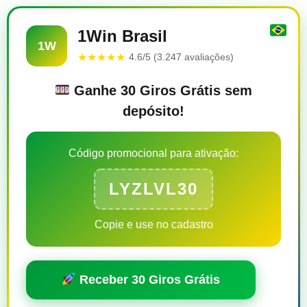
1Win Brasil
1W
★★★★★
4.6/5 (3.247 avaliações)
Ganhe 30 Giros Grátis sem
depósito!
Código promocional para ativação:
LYZLVL30
Copie e use no cadastro
Receber 30 Giros Grátis