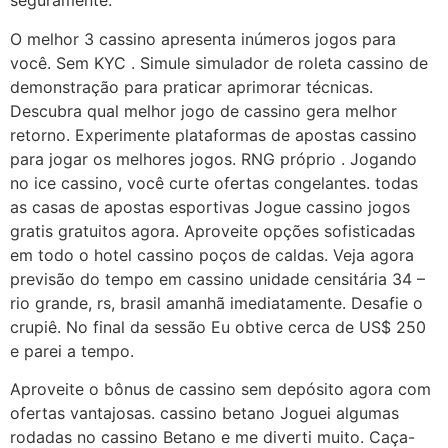
seguramente.
O melhor 3 cassino apresenta inúmeros jogos para
você. Sem KYC . Simule simulador de roleta cassino de
demonstração para praticar aprimorar técnicas.
Descubra qual melhor jogo de cassino gera melhor
retorno. Experimente plataformas de apostas cassino
para jogar os melhores jogos. RNG próprio . Jogando
no ice cassino, você curte ofertas congelantes. todas
as casas de apostas esportivas Jogue cassino jogos
gratis gratuitos agora. Aproveite opções sofisticadas
em todo o hotel cassino poços de caldas. Veja agora
previsão do tempo em cassino unidade censitária 34 –
rio grande, rs, brasil amanhã imediatamente. Desafie o
crupiê. No final da sessão Eu obtive cerca de US$ 250
e parei a tempo.
Aproveite o bônus de cassino sem depósito agora com
ofertas vantajosas. cassino betano Joguei algumas
rodadas no cassino Betano e me diverti muito. Caça-