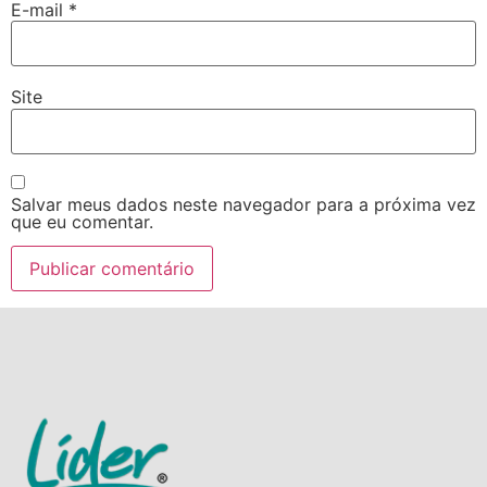
E-mail
*
Site
Salvar meus dados neste navegador para a próxima vez
que eu comentar.