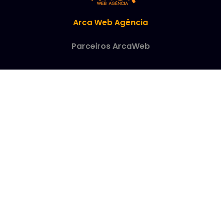
Arca Web Agência
Parceiros ArcaWeb