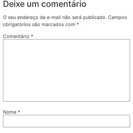
Deixe um comentário
O seu endereço de e-mail não será publicado.
Campos
obrigatórios são marcados com
*
Comentário
*
Nome
*