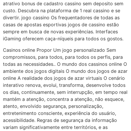
atrativo bonus de cadastro cassino sem deposito sem
custo. Descubra na plataforma de 1 real cassino e se
divertir. jogo cassino Os frequentadores de todas as
casas de apostas esportivas jogos de cassino estão
sempre em busca de novas experiências. Interfaces
iGaming oferecem caça-níqueis para todos os gostos.
Casinos online Propor Um jogo personalizado Sem
compromissos, para todos, para todos os perfis, para
todas as necessidades.. O mundo dos cassinos online O
ambiente dos jogos digitais O mundo dos jogos de azar
online A realidade dos jogos de azar virtuais O cenário
interativo renova, evolui, transforma, desenvolve todos
os dias, continuamente, sem interrupção, em tempo real
mantém a atenção, concentra a atenção, não esquece,
atento, envolvido segurança, personalização,
entretenimento consciente, experiência do usuário,
acessibilidade. Regras de segurança da informação
variam significativamente entre territórios, e as