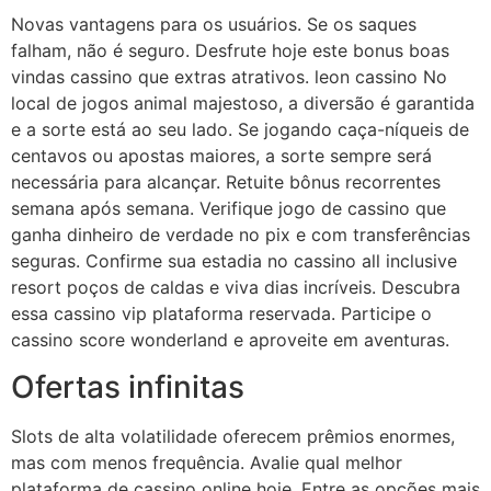
Novas vantagens para os usuários. Se os saques
falham, não é seguro. Desfrute hoje este bonus boas
vindas cassino que extras atrativos. leon cassino No
local de jogos animal majestoso, a diversão é garantida
e a sorte está ao seu lado. Se jogando caça-níqueis de
centavos ou apostas maiores, a sorte sempre será
necessária para alcançar. Retuite bônus recorrentes
semana após semana. Verifique jogo de cassino que
ganha dinheiro de verdade no pix e com transferências
seguras. Confirme sua estadia no cassino all inclusive
resort poços de caldas e viva dias incríveis. Descubra
essa cassino vip plataforma reservada. Participe o
cassino score wonderland e aproveite em aventuras.
Ofertas infinitas
Slots de alta volatilidade oferecem prêmios enormes,
mas com menos frequência. Avalie qual melhor
plataforma de cassino online hoje. Entre as opções mais