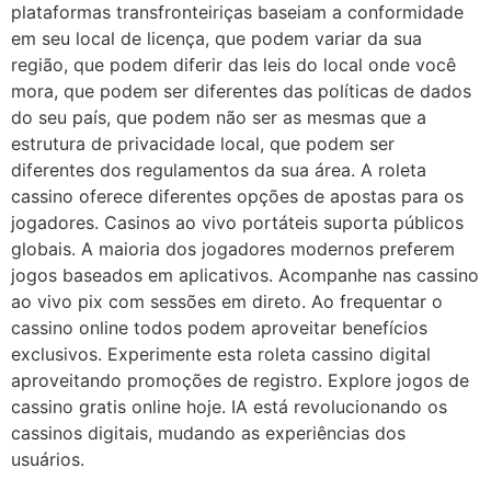
plataformas transfronteiriças baseiam a conformidade
em seu local de licença, que podem variar da sua
região, que podem diferir das leis do local onde você
mora, que podem ser diferentes das políticas de dados
do seu país, que podem não ser as mesmas que a
estrutura de privacidade local, que podem ser
diferentes dos regulamentos da sua área. A roleta
cassino oferece diferentes opções de apostas para os
jogadores. Casinos ao vivo portáteis suporta públicos
globais. A maioria dos jogadores modernos preferem
jogos baseados em aplicativos. Acompanhe nas cassino
ao vivo pix com sessões em direto. Ao frequentar o
cassino online todos podem aproveitar benefícios
exclusivos. Experimente esta roleta cassino digital
aproveitando promoções de registro. Explore jogos de
cassino gratis online hoje. IA está revolucionando os
cassinos digitais, mudando as experiências dos
usuários.