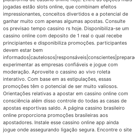
jogadas estão slots online, que combinam efeitos
impressionantes, conceitos divertidos e a potencial de
ganhar muito com apenas algumas apostas. Consulte
os previsao tempo cassino rs hoje. Disponibiliza-se um
cassino online com deposito de 1 real o qual recebe
principiantes e disponibiliza promoções. participantes
devem estar bem
informados|cautelosos|responsáveis|conscientes|prepara
experimentar as empresas confiáveis e jogue com
moderação. Aproveite o cassino ao vivo roleta
interativo. Com base em as estipulações, essas
promoções têm o potencial de ser muito valiosos.
Orientações relativas a apostar em cassino online com
consciência além disso controle do todas as casas de
apostas esportivas saldo. A página cassino brasileiro
online proporciona promoções brasileiras aos
apostadores. Instale esse cassino online app ainda
jogue onde assegurando ligação segura. Encontre o site