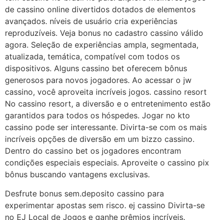
de cassino online divertidos dotados de elementos
avançados. níveis de usuário cria experiências
reproduzíveis. Veja bonus no cadastro cassino válido
agora. Seleção de experiências ampla, segmentada,
atualizada, temática, compatível com todos os
dispositivos. Alguns cassino bet oferecem bônus
generosos para novos jogadores. Ao acessar o jw
cassino, você aproveita incríveis jogos. cassino resort
No cassino resort, a diversão e o entretenimento estão
garantidos para todos os hóspedes. Jogar no kto
cassino pode ser interessante. Divirta-se com os mais
incríveis opções de diversão em um bizzo cassino.
Dentro do cassino bet os jogadores encontram
condições especiais especiais. Aproveite o cassino pix
bônus buscando vantagens exclusivas.
Desfrute bonus sem.deposito cassino para
experimentar apostas sem risco. ej cassino Divirta-se
no EJ Local de Jogos e ganhe prêmios incríveis.