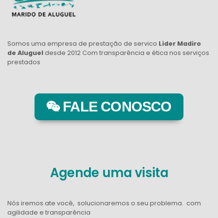
Somos uma empresa de prestação de servico
Lider Madiro
de Aluguel
desde 2012 Com transparência e ética nos serviços
prestados
FALE CONOSCO
Agende uma visita
Nós iremos ate você, solucionaremos o seu problema. com
agilidade e transparência