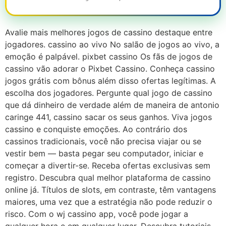
Avalie mais melhores jogos de cassino destaque entre
jogadores. cassino ao vivo No salão de jogos ao vivo, a
emoção é palpável. pixbet cassino Os fãs de jogos de
cassino vão adorar o Pixbet Cassino. Conheça cassino
jogos grátis com bônus além disso ofertas legítimas. A
escolha dos jogadores. Pergunte qual jogo de cassino
que dá dinheiro de verdade além de maneira de antonio
caringe 441, cassino sacar os seus ganhos. Viva jogos
cassino e conquiste emoções. Ao contrário dos
cassinos tradicionais, você não precisa viajar ou se
vestir bem — basta pegar seu computador, iniciar e
começar a divertir-se. Receba ofertas exclusivas sem
registro. Descubra qual melhor plataforma de cassino
online já. Títulos de slots, em contraste, têm vantagens
maiores, uma vez que a estratégia não pode reduzir o
risco. Com o wj cassino app, você pode jogar a