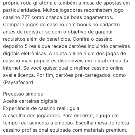
própria roda giratória e também a mesa de apostas em
particularidades. Muitos jogadores reconhecem jogo
cassino 777 como chance de boas pagamentos.
Compare jogos de cassino com bonus no cadastro
antes de registrar-se com o objetivo de garantir
requisitos além de benefícios. Confira o cassino
deposito 5 reais que recebe cartões incluindo carteiras
digitais eletrônicas. A roleta online é um dos jogos de
cassino mais populares disponíveis em plataformas da
Internet. Se você quiser qual o melhor cassino online
avalie licença. Por fim, cartões pré-carregados, como
{Paysafecard
Processo simples
Aceita carteiras digitais
Experiência de cassino real : guia
A escolha dos jogadores. Para encerrar, o jogo em
tempo real aumenta a emoção. Escolha mesa de roleta
cassino profissional equipada com materiais premium.