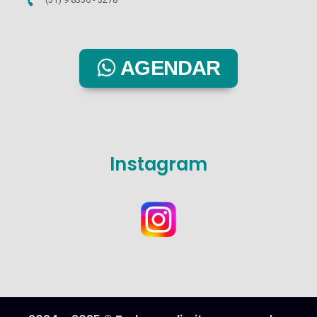
AGENDAR
Instagram