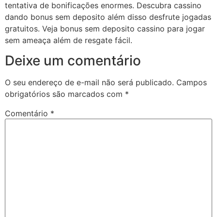
tentativa de bonificações enormes. Descubra cassino
dando bonus sem deposito além disso desfrute jogadas
gratuitos. Veja bonus sem deposito cassino para jogar
sem ameaça além de resgate fácil.
Deixe um comentário
O seu endereço de e-mail não será publicado.
Campos
obrigatórios são marcados com
*
Comentário
*