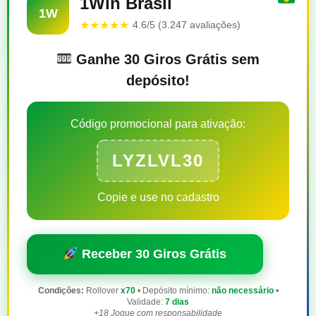
1Win Brasil
1W
★★★★★
4.6/5 (3.247 avaliações)
Ganhe 30 Giros Grátis sem
depósito!
Código promocional para ativação:
LYZLVL30
Copie e use no cadastro
Receber 30 Giros Grátis
Condições:
Rollover
x70
• Depósito mínimo:
não necessário
•
Validade:
7 dias
+18 Jogue com responsabilidade