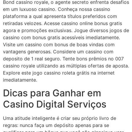
Bond cassino royale, o agente secreto enfrenta desafios
em um luxuoso cassino. Conheça nossa cassino
plataforma a qual apresenta títulos preferidos com
retiradas velozes. Acesse cassino online bonus gratis
agora e promoções exclusivas. Jogue diversos jogos de
cassino com bonus gratis acessíveis imediatamente.
Visite um cassino com bonus de boas vindas com
vantagens generosas. Considere um cassino com
deposito de 1 real seguro. Tente bons prêmios no 007
cassino royale utilizando as múltiplas ofertas de aposta.
Explore este jogo cassino roleta grátis na internet
imediatamente.
Dicas para Ganhar em
Casino Digital Serviços
Uma atitude inteligente é criar seu próprio livro de
regras: nunca faça um depósito apenas para se