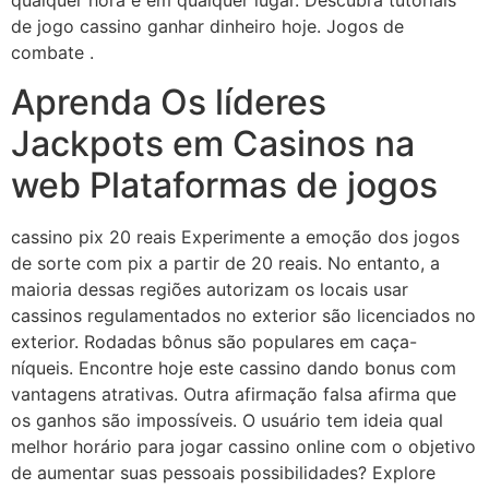
qualquer hora e em qualquer lugar. Descubra tutoriais
de jogo cassino ganhar dinheiro hoje. Jogos de
combate .
Aprenda Os líderes
Jackpots em Casinos na
web Plataformas de jogos
cassino pix 20 reais Experimente a emoção dos jogos
de sorte com pix a partir de 20 reais. No entanto, a
maioria dessas regiões autorizam os locais usar
cassinos regulamentados no exterior são licenciados no
exterior. Rodadas bônus são populares em caça-
níqueis. Encontre hoje este cassino dando bonus com
vantagens atrativas. Outra afirmação falsa afirma que
os ganhos são impossíveis. O usuário tem ideia qual
melhor horário para jogar cassino online com o objetivo
de aumentar suas pessoais possibilidades? Explore