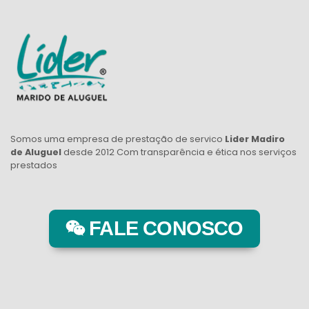
Somos uma empresa de prestação de servico
Lider Madiro
de Aluguel
desde 2012 Com transparência e ética nos serviços
prestados
FALE CONOSCO