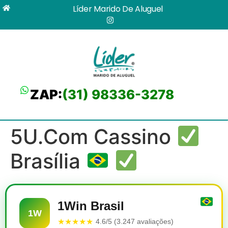
Líder Marido De Aluguel
ZAP:
(31) 98336-3278
5U.Com Cassino
Brasília
1Win Brasil
1W
★★★★★
4.6/5 (3.247 avaliações)