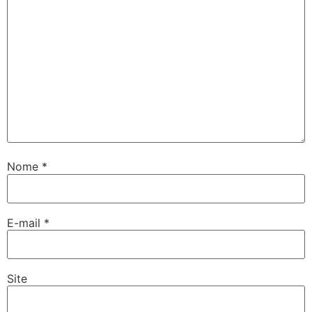
Nome
*
E-mail
*
Site