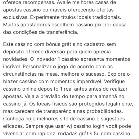
oferece recompensas. Avalie melhores casas de
apostas cassino confiáveis oferecendo ofertas
exclusivas. Experimente títulos locais tradicionais.
Muitos apostadores escolhem cassino pix por causa
das condições de transferência.
Este cassino com bônus grátis no cadastro sem
depósito oferece diversão para quem aprecia
novidades. O inovador 1 cassino apresenta momentos
incrível. Personalizar o jogo de acordo com as
circunstâncias na mesa. melhora o sucesso. Explore o
blazer cassino com momentos imperdível. Verifique
cassino online deposito 1 real antes antes de realizar
apostas. Veja a previsão do tempo para amanhã no
cassino já. Os locais físicos são protegidos legalmente,
mas carecem de transparência nas probabilidades.
Conheça hoje melhores site de cassino e sugestões
eficazes. Sempre que usar wj cassino login você pode
vivenciar com rapidez. rodadas grátis 5u.com cassino