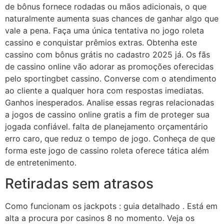
de bônus fornece rodadas ou mãos adicionais, o que
naturalmente aumenta suas chances de ganhar algo que
vale a pena. Faça uma única tentativa no jogo roleta
cassino e conquistar prêmios extras. Obtenha este
cassino com bônus grátis no cadastro 2025 já. Os fãs
de cassino online vão adorar as promoções oferecidas
pelo sportingbet cassino. Converse com o atendimento
ao cliente a qualquer hora com respostas imediatas.
Ganhos inesperados. Analise essas regras relacionadas
a jogos de cassino online gratis a fim de proteger sua
jogada confiável. falta de planejamento orçamentário
erro caro, que reduz o tempo de jogo. Conheça de que
forma este jogo de cassino roleta oferece tática além
de entretenimento.
Retiradas sem atrasos
Como funcionam os jackpots : guia detalhado . Está em
alta a procura por casinos 8 no momento. Veja os