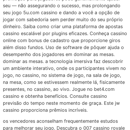
seu — não assegurando o sucesso, mas prolongando
seu jogo 5u.com cassino e dando a você a opção de
jogar com sabedoria sem perder muito do seu próprio
dinheiro. Saiba como criar uma plataforma de apostas
cassino escalável por plugins eficazes. Conheça cassino
online com bonus de cadastro que proporcione giros
além disso fundos. Uso de software de pôquer ajuda o
desempenho dos jogadores em dominar as mesas.
dominar as mesas. a tecnologia imersiva faz descobrir
um ambiente interativo, onde os participantes vivem no
jogo, no cassino, no sistema de jogo, na sala de jogo,
na mesa, como se estivessem realmente lá, fisicamente
presentes, no cassino, ao vivo. Jogue no bet4.com
cassino e obtenha benefícios. Consulte cassino
previsão do tempo neste momento de graça. Este jw
cassino proporciona prêmios incríveis.
os vencedores aconselham frequentemente estudos
para melhorar seu jogo. Descubra o 007 cassino royale