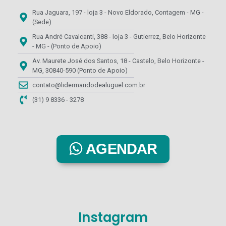
Rua Jaguara, 197 - loja 3 - Novo Eldorado, Contagem - MG -
(Sede)
Rua André Cavalcanti, 388 - loja 3 - Gutierrez, Belo Horizonte
- MG - (Ponto de Apoio)
Av. Maurete José dos Santos, 18 - Castelo, Belo Horizonte -
MG, 30840-590 (Ponto de Apoio)
contato@lidermaridodealuguel.com.br
(31) 9 8336 - 3278
AGENDAR
Instagram