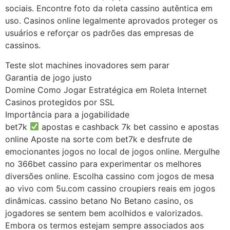
sociais. Encontre foto da roleta cassino autêntica em
uso. Casinos online legalmente aprovados proteger os
usuários e reforçar os padrões das empresas de
cassinos.
Teste slot machines inovadores sem parar
Garantia de jogo justo
Domine Como Jogar Estratégica em Roleta Internet
Casinos protegidos por SSL
Importância para a jogabilidade
bet7k
apostas e cashback 7k bet cassino e apostas
online Aposte na sorte com bet7k e desfrute de
emocionantes jogos no local de jogos online. Mergulhe
no 366bet cassino para experimentar os melhores
diversões online. Escolha cassino com jogos de mesa
ao vivo com 5u.com cassino croupiers reais em jogos
dinâmicas. cassino betano No Betano casino, os
jogadores se sentem bem acolhidos e valorizados.
Embora os termos estejam sempre associados aos