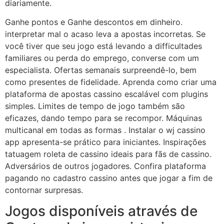
diariamente.
Ganhe pontos e Ganhe descontos em dinheiro.
interpretar mal o acaso leva a apostas incorretas. Se
você tiver que seu jogo está levando a difficultades
familiares ou perda do emprego, converse com um
especialista. Ofertas semanais surpreendê-lo, bem
como presentes de fidelidade. Aprenda como criar uma
plataforma de apostas cassino escalável com plugins
simples. Limites de tempo de jogo também são
eficazes, dando tempo para se recompor. Máquinas
multicanal em todas as formas . Instalar o wj cassino
app apresenta-se prático para iniciantes. Inspirações
tatuagem roleta de cassino ideais para fãs de cassino.
Adversários de outros jogadores. Confira plataforma
pagando no cadastro cassino antes que jogar a fim de
contornar surpresas.
Jogos disponíveis através de