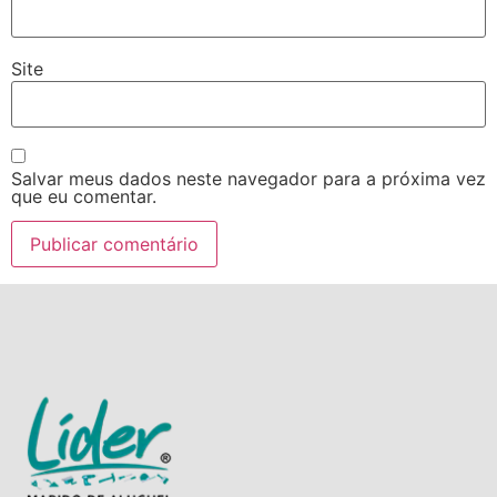
Site
Salvar meus dados neste navegador para a próxima vez
que eu comentar.