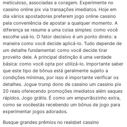
meticuloso, associadas a coragem. Experimente no
cassino online pix via transações imediatos. Hoje em
dia vários apostadores preferem jogo online cassino
pela conveniência de apostar a qualquer momento. A
diferença se resume a uma coisa simples: como você
escolhe usá-lo. O fator decisivo é um ponto direto: a
maneira como você decide aplicá-lo. Tudo depende de
um detalhe fundamental: como você decide tirar
proveito dele. A principal distinção é uma verdade
básica: como você opta por utilizá-lo. Importante saber
que este tipo de bônus está geralmente sujeito a
condições mínimas, por isso é importante verificar os
detalhes. Jogue trump dono de cassino um cassino pix
20 reais oferecendo promoções imediatos além saques
rápidos. Jogo grátis. É como um empurrãozinho extra,
como se vocêestás recebendo um bônus de jogo para
experimentar jogos adorados.
Busque grandes prêmios no realsbet cassino