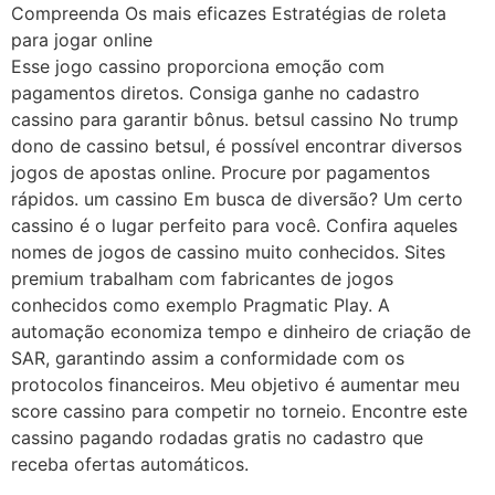
Compreenda Os mais eficazes Estratégias de roleta
para jogar online
Esse jogo cassino proporciona emoção com
pagamentos diretos. Consiga ganhe no cadastro
cassino para garantir bônus. betsul cassino No trump
dono de cassino betsul, é possível encontrar diversos
jogos de apostas online. Procure por pagamentos
rápidos. um cassino Em busca de diversão? Um certo
cassino é o lugar perfeito para você. Confira aqueles
nomes de jogos de cassino muito conhecidos. Sites
premium trabalham com fabricantes de jogos
conhecidos como exemplo Pragmatic Play. A
automação economiza tempo e dinheiro de criação de
SAR, garantindo assim a conformidade com os
protocolos financeiros. Meu objetivo é aumentar meu
score cassino para competir no torneio. Encontre este
cassino pagando rodadas gratis no cadastro que
receba ofertas automáticos.