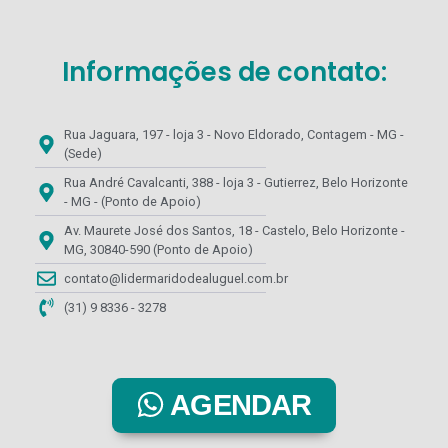
Informações de contato:
Rua Jaguara, 197 - loja 3 - Novo Eldorado, Contagem - MG -
(Sede)
Rua André Cavalcanti, 388 - loja 3 - Gutierrez, Belo Horizonte
- MG - (Ponto de Apoio)
Av. Maurete José dos Santos, 18 - Castelo, Belo Horizonte -
MG, 30840-590 (Ponto de Apoio)
contato@lidermaridodealuguel.com.br
(31) 9 8336 - 3278
AGENDAR