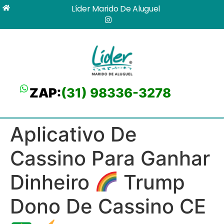
Líder Marido De Aluguel
ZAP:
(31) 98336-3278
Aplicativo De
Cassino Para Ganhar
Dinheiro
Trump
Dono De Cassino CE