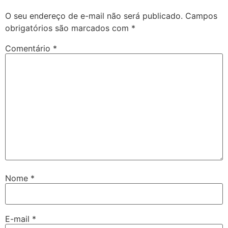
O seu endereço de e-mail não será publicado.
Campos
obrigatórios são marcados com
*
Comentário
*
Nome
*
E-mail
*