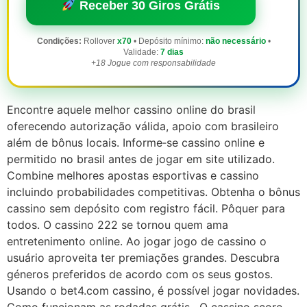
Receber 30 Giros Grátis
Condições:
Rollover
x70
• Depósito mínimo:
não necessário
•
Validade:
7 dias
+18 Jogue com responsabilidade
Encontre aquele melhor cassino online do brasil
oferecendo autorização válida, apoio com brasileiro
além de bônus locais. Informe‑se cassino online e
permitido no brasil antes de jogar em site utilizado.
Combine melhores apostas esportivas e cassino
incluindo probabilidades competitivas. Obtenha o bônus
cassino sem depósito com registro fácil. Pôquer para
todos. O cassino 222 se tornou quem ama
entretenimento online. Ao jogar jogo de cassino o
usuário aproveita ter premiações grandes. Descubra
géneros preferidos de acordo com os seus gostos.
Usando o bet4.com cassino, é possível jogar novidades.