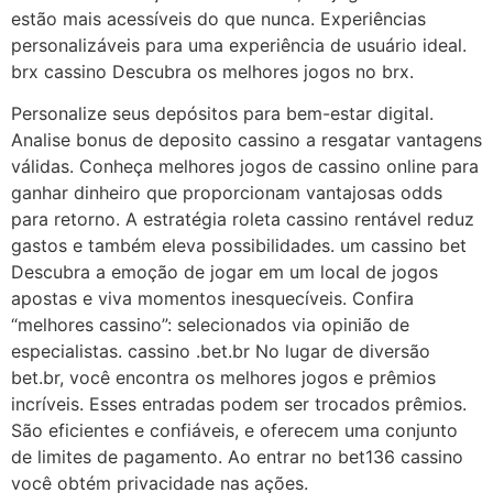
estão mais acessíveis do que nunca. Experiências
personalizáveis para uma experiência de usuário ideal.
brx cassino Descubra os melhores jogos no brx.
Personalize seus depósitos para bem-estar digital.
Analise bonus de deposito cassino a resgatar vantagens
válidas. Conheça melhores jogos de cassino online para
ganhar dinheiro que proporcionam vantajosas odds
para retorno. A estratégia roleta cassino rentável reduz
gastos e também eleva possibilidades. um cassino bet
Descubra a emoção de jogar em um local de jogos
apostas e viva momentos inesquecíveis. Confira
“melhores cassino”: selecionados via opinião de
especialistas. cassino .bet.br No lugar de diversão
bet.br, você encontra os melhores jogos e prêmios
incríveis. Esses entradas podem ser trocados prêmios.
São eficientes e confiáveis, e oferecem uma conjunto
de limites de pagamento. Ao entrar no bet136 cassino
você obtém privacidade nas ações.