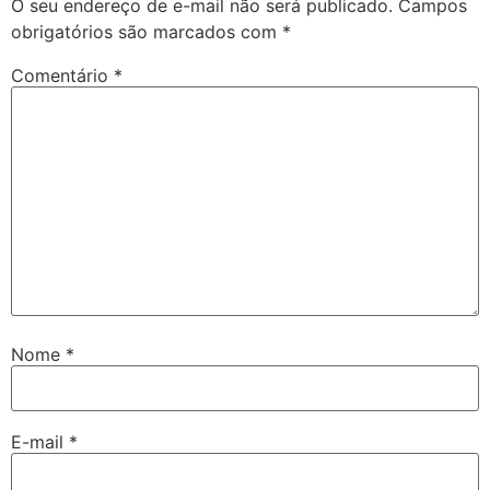
O seu endereço de e-mail não será publicado.
Campos
obrigatórios são marcados com
*
Comentário
*
Nome
*
E-mail
*