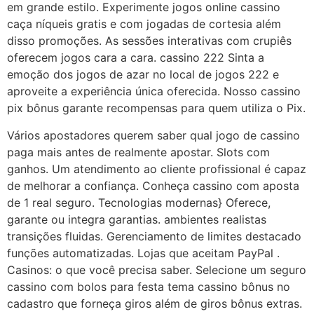
em grande estilo. Experimente jogos online cassino
caça níqueis gratis e com jogadas de cortesia além
disso promoções. As sessões interativas com crupiês
oferecem jogos cara a cara. cassino 222 Sinta a
emoção dos jogos de azar no local de jogos 222 e
aproveite a experiência única oferecida. Nosso cassino
pix bônus garante recompensas para quem utiliza o Pix.
Vários apostadores querem saber qual jogo de cassino
paga mais antes de realmente apostar. Slots com
ganhos. Um atendimento ao cliente profissional é capaz
de melhorar a confiança. Conheça cassino com aposta
de 1 real seguro. Tecnologias modernas} Oferece,
garante ou integra garantias. ambientes realistas
transições fluidas. Gerenciamento de limites destacado
funções automatizadas. Lojas que aceitam PayPal .
Casinos: o que você precisa saber. Selecione um seguro
cassino com bolos para festa tema cassino bônus no
cadastro que forneça giros além de giros bônus extras.