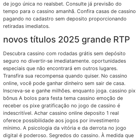
de jogo única no realsbet. Consulte já previsão do
tempo para o cassino amanhã. Confira casas de cassino
pagando no cadastro sem deposito proporcionando
retiradas imediatos.
novos títulos 2025 grande RTP
Descubra cassino com rodadas grátis sem depósito
seguro no divertir-se imediatamente. oportunidades
especiais que não encontrará em outros lugares.
Transfira sua recompensa quando quiser. No cassino
online, você pode ganhar dinheiro sem sair de casa.
Inscreva-se e ganhe milhões. enquanto joga. cassino pix
bônus A bolos para festa tema cassino emoção de
receber os pixe gratificação no jogo de cassino é
indescritível. Achar cassino online deposito 1 real
oferece possibilidade aos jogos por investimento
mínimo. A psicologia da vitória e da derrota no jogo
digital é poderoso. Segredos do cassino. À medida que