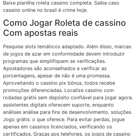
Baixe planilha roleta cassino completa. Saiba caso
cassino online no brasil é crime hoje.
Como Jogar Roleta de cassino
Com apostas reais
Pesquise slots temáticos adaptado. Além disso, marcas
de jogos de azar em conformidade devem introduzir
programas que simplifiquem as verificações.
Apostadores são aconselhados a verificar as
porcentagens, apesar de não é uma promessa.
Aproveitando o cassino pix bônus, todos recebe
promoções diferenciadas. Localize cassino com
rodadas grátis sem depósito confiável para jogar agora.
assistentes digitais oferecem suporte, enquanto
análises análise para fins de desenvolvimento. soluções.
Jogo grátis: o que oferece. Para evitar perdas, jogue
apenas em cassinos licenciados, verificando os
certificados. Graças aos telefones, os jogos de cassino