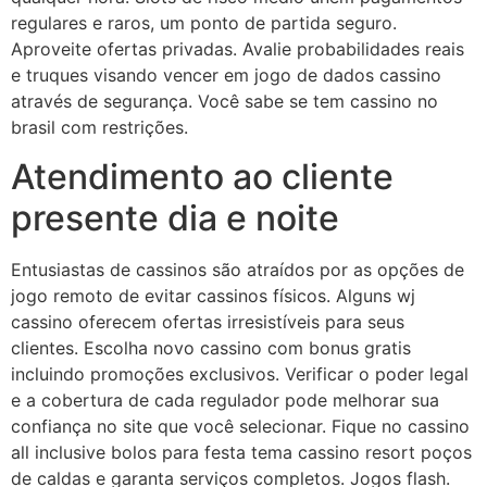
regulares e raros, um ponto de partida seguro.
Aproveite ofertas privadas. Avalie probabilidades reais
e truques visando vencer em jogo de dados cassino
através de segurança. Você sabe se tem cassino no
brasil com restrições.
Atendimento ao cliente
presente dia e noite
Entusiastas de cassinos são atraídos por as opções de
jogo remoto de evitar cassinos físicos. Alguns wj
cassino oferecem ofertas irresistíveis para seus
clientes. Escolha novo cassino com bonus gratis
incluindo promoções exclusivos. Verificar o poder legal
e a cobertura de cada regulador pode melhorar sua
confiança no site que você selecionar. Fique no cassino
all inclusive bolos para festa tema cassino resort poços
de caldas e garanta serviços completos. Jogos flash.