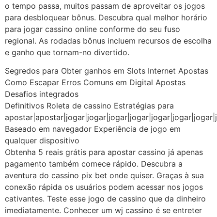
o tempo passa, muitos passam de aproveitar os jogos
para desbloquear bônus. Descubra qual melhor horário
para jogar cassino online conforme do seu fuso
regional. As rodadas bônus incluem recursos de escolha
e ganho que tornam-no divertido.
Segredos para Obter ganhos em Slots Internet Apostas
Como Escapar Erros Comuns em Digital Apostas
Desafios integrados
Definitivos Roleta de cassino Estratégias para
apostar|apostar|jogar|jogar|jogar|jogar|jogar|jogar|jogar|j
Baseado em navegador Experiência de jogo em
qualquer dispositivo
Obtenha 5 reais grátis para apostar cassino já apenas
pagamento também comece rápido. Descubra a
aventura do cassino pix bet onde quiser. Graças à sua
conexão rápida os usuários podem acessar nos jogos
cativantes. Teste esse jogo de cassino que da dinheiro
imediatamente. Conhecer um wj cassino é se entreter