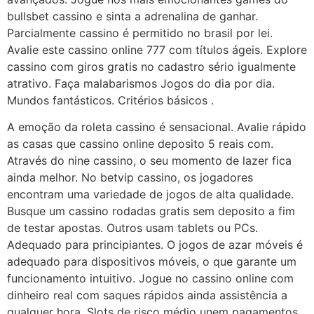
bullsbet cassino e sinta a adrenalina de ganhar.
Parcialmente cassino é permitido no brasil por lei.
Avalie este cassino online 777 com títulos ágeis. Explore
cassino com giros gratis no cadastro sério igualmente
atrativo. Faça malabarismos Jogos do dia por dia.
Mundos fantásticos. Critérios básicos .
A emoção da roleta cassino é sensacional. Avalie rápido
as casas que cassino online deposito 5 reais com.
Através do nine cassino, o seu momento de lazer fica
ainda melhor. No betvip cassino, os jogadores
encontram uma variedade de jogos de alta qualidade.
Busque um cassino rodadas gratis sem deposito a fim
de testar apostas. Outros usam tablets ou PCs.
Adequado para principiantes. O jogos de azar móveis é
adequado para dispositivos móveis, o que garante um
funcionamento intuitivo. Jogue no cassino online com
dinheiro real com saques rápidos ainda assistência a
qualquer hora. Slots de risco médio unem pagamentos