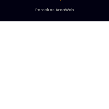
Parceiros ArcaWeb