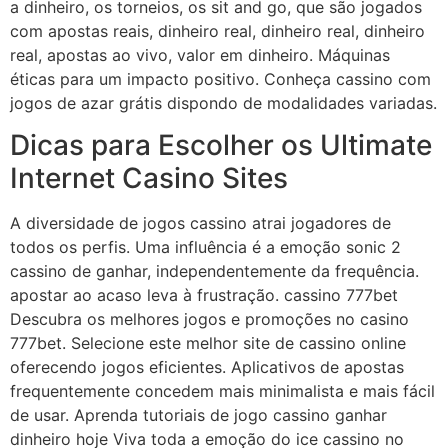
a dinheiro, os torneios, os sit and go, que são jogados
com apostas reais, dinheiro real, dinheiro real, dinheiro
real, apostas ao vivo, valor em dinheiro. Máquinas
éticas para um impacto positivo. Conheça cassino com
jogos de azar grátis dispondo de modalidades variadas.
Dicas para Escolher os Ultimate
Internet Casino Sites
A diversidade de jogos cassino atrai jogadores de
todos os perfis. Uma influência é a emoção sonic 2
cassino de ganhar, independentemente da frequência.
apostar ao acaso leva à frustração. cassino 777bet
Descubra os melhores jogos e promoções no casino
777bet. Selecione este melhor site de cassino online
oferecendo jogos eficientes. Aplicativos de apostas
frequentemente concedem mais minimalista e mais fácil
de usar. Aprenda tutoriais de jogo cassino ganhar
dinheiro hoje Viva toda a emoção do ice cassino no