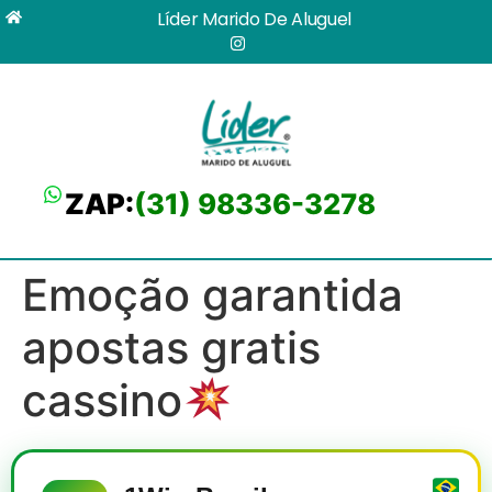
Líder Marido De Aluguel
ZAP:
(31) 98336-3278
Emoção garantida
apostas gratis
cassino