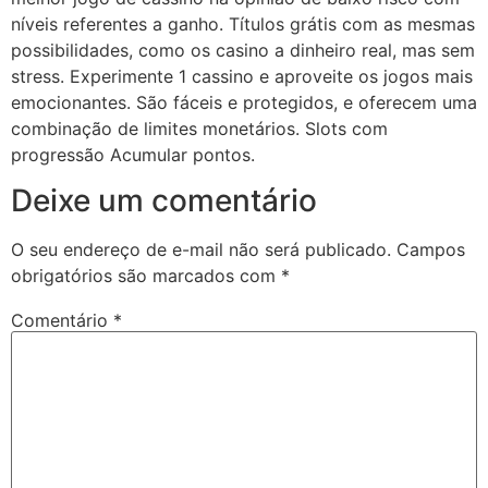
níveis referentes a ganho. Títulos grátis com as mesmas
possibilidades, como os casino a dinheiro real, mas sem
stress. Experimente 1 cassino e aproveite os jogos mais
emocionantes. São fáceis e protegidos, e oferecem uma
combinação de limites monetários. Slots com
progressão Acumular pontos.
Deixe um comentário
O seu endereço de e-mail não será publicado.
Campos
obrigatórios são marcados com
*
Comentário
*