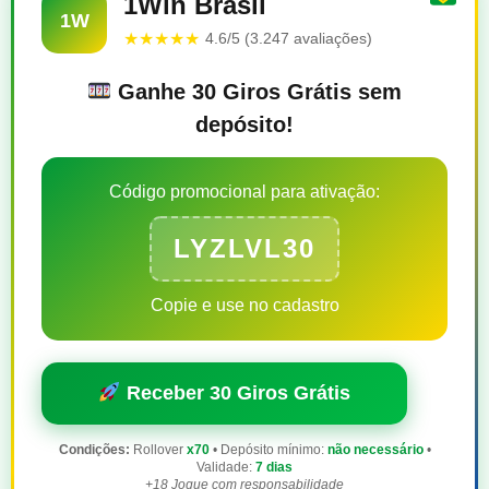
1Win Brasil
1W
★★★★★
4.6/5 (3.247 avaliações)
Ganhe 30 Giros Grátis sem
depósito!
Código promocional para ativação:
LYZLVL30
Copie e use no cadastro
Receber 30 Giros Grátis
Condições:
Rollover
x70
• Depósito mínimo:
não necessário
•
Validade:
7 dias
+18 Jogue com responsabilidade