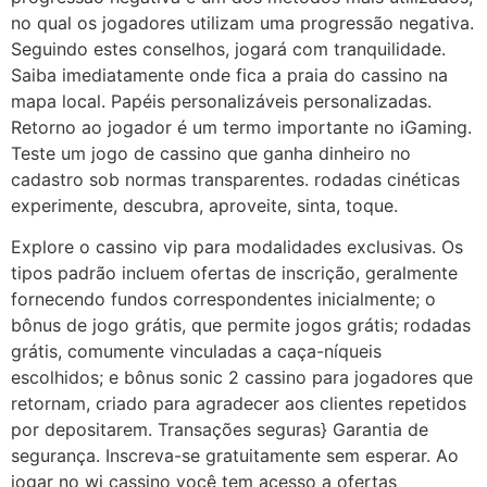
no qual os jogadores utilizam uma progressão negativa.
Seguindo estes conselhos, jogará com tranquilidade.
Saiba imediatamente onde fica a praia do cassino na
mapa local. Papéis personalizáveis personalizadas.
Retorno ao jogador é um termo importante no iGaming.
Teste um jogo de cassino que ganha dinheiro no
cadastro sob normas transparentes. rodadas cinéticas
experimente, descubra, aproveite, sinta, toque.
Explore o cassino vip para modalidades exclusivas. Os
tipos padrão incluem ofertas de inscrição, geralmente
fornecendo fundos correspondentes inicialmente; o
bônus de jogo grátis, que permite jogos grátis; rodadas
grátis, comumente vinculadas a caça-níqueis
escolhidos; e bônus sonic 2 cassino para jogadores que
retornam, criado para agradecer aos clientes repetidos
por depositarem. Transações seguras} Garantia de
segurança. Inscreva-se gratuitamente sem esperar. Ao
jogar no wj cassino você tem acesso a ofertas