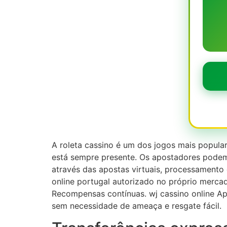
A roleta cassino é um dos jogos mais popular
está sempre presente. Os apostadores podem
através das apostas virtuais, processamento
online portugal autorizado no próprio merca
Recompensas contínuas. wj cassino online Ap
sem necessidade de ameaça e resgate fácil.