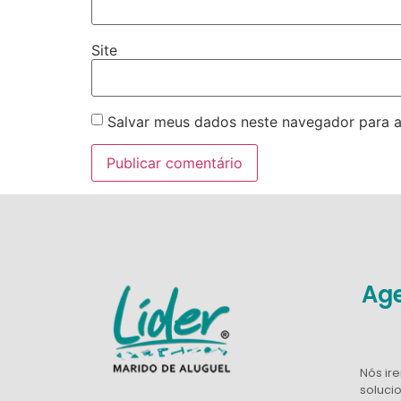
Site
Salvar meus dados neste navegador para a
Ag
Nós ir
soluci