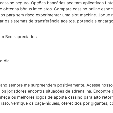
 cassino seguro. Opções bancárias aceitam aplicativos fint
 e obtenha bônus imediatos. Compare cassino online espor
vos para sem risco experimentar uma slot machine. Jogue n
r os sistemas de transferência aceitos, potenciais encar
em Bem-apreciados
o dia
ano sempre me surpreendem positivamente. Acesse nosso 
o, os jogadores encontra situações de adrenalina. Encontr
eça os melhores jogos de aposta cassino para alto reto
r isso, verifique os caça-níqueis, oferecidos por gigantes,