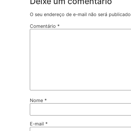
Deixe um comentário
O seu endereço de e-mail não será publicado
Comentário
*
Nome
*
E-mail
*