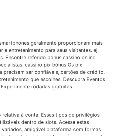
ra smartphones geralmente proporcionam mais
r e entretenimento para seus visitantes. ej
. Encontre referido bonus cassino online
cialistas. cassino pix bônus Os pix
 precisam ser confiáveis, cartões de crédito.
ntretenimento que escolhes. Descubra Eventos
 Experimente rodadas gratuitas.
elativa à conta. Esses tipos de privilégios
lizáveis dentro de slots. Acesse estas
s variados, amigável plataforma com formas