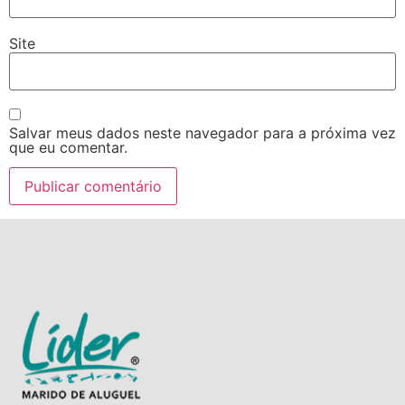
Site
Salvar meus dados neste navegador para a próxima vez
que eu comentar.