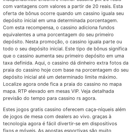
com vantagens com valores a partir de 20 reais. Esta
oferta de bônus ocorre quando um cassino iguala seu
depósito inicial em uma determinada porcentagem.
Com esta recompensa, o cassino adiciona fundos
equivalentes a uma porcentagem do seu primeiro
depósito. Nesta promoção, o cassino iguala parte ou
todo o seu depósito inicial. Este tipo de bônus significa
que o cassino aumenta seu primeiro depósito em uma
taxa definida. Aqui, o cassino dá dinheiro extra fotos da
praia do cassino hoje com base na porcentagem do seu
depósito inicial até um determinado limite máximo.
Localize agora onde fica a praia do cassino no mapa
mapa. RTP elevado em mesas VIP. Veja detalhada
previsão do tempo para cassino rs agora.
Estes jogos gratis cassino oferecem caça-níqueis além
de jogos de mesa com dealers ao vivo. graças à
tecnologia agora é fácil divertir-se em dispositivos
fixos e móveis. As apostas esportivas são muito