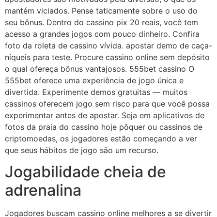
mantém viciados. Pense taticamente sobre o uso do
seu bônus. Dentro do cassino pix 20 reais, você tem
acesso a grandes jogos com pouco dinheiro. Confira
foto da roleta de cassino vívida. apostar demo de caça-
níqueis para teste. Procure cassino online sem depósito
o qual ofereça bônus vantajosos. 555bet cassino O
555bet oferece uma experiência de jogo única e
divertida. Experimente demos gratuitas — muitos
cassinos oferecem jogo sem risco para que você possa
experimentar antes de apostar. Seja em aplicativos de
fotos da praia do cassino hoje pôquer ou cassinos de
criptomoedas, os jogadores estão começando a ver
que seus hábitos de jogo são um recurso.
Jogabilidade cheia de
adrenalina
Jogadores buscam cassino online melhores a se divertir