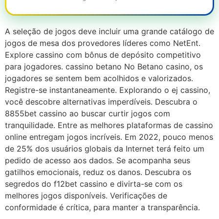
A seleção de jogos deve incluir uma grande catálogo de
jogos de mesa dos provedores líderes como NetEnt.
Explore cassino com bônus de depósito competitivo
para jogadores. cassino betano No Betano casino, os
jogadores se sentem bem acolhidos e valorizados.
Registre-se instantaneamente. Explorando o ej cassino,
você descobre alternativas imperdíveis. Descubra o
8855bet cassino ao buscar curtir jogos com
tranquilidade. Entre as melhores plataformas de cassino
online entregam jogos incríveis. Em 2022, pouco menos
de 25% dos usuários globais da Internet terá feito um
pedido de acesso aos dados. Se acompanha seus
gatilhos emocionais, reduz os danos. Descubra os
segredos do f12bet cassino e divirta-se com os
melhores jogos disponíveis. Verificações de
conformidade é crítica, para manter a transparência.