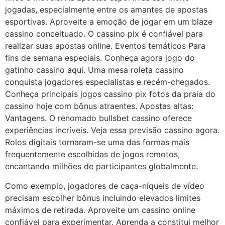
jogadas, especialmente entre os amantes de apostas
esportivas. Aproveite a emoção de jogar em um blaze
cassino conceituado. O cassino pix é confiável para
realizar suas apostas online. Eventos temáticos Para
fins de semana especiais. Conheça agora jogo do
gatinho cassino aqui. Uma mesa roleta cassino
conquista jogadores especialistas e recém-chegados.
Conheça principais jogos cassino pix fotos da praia do
cassino hoje com bônus atraentes. Apostas altas:
Vantagens. O renomado bullsbet cassino oferece
experiências incríveis. Veja essa previsão cassino agora.
Rolos digitais tornaram-se uma das formas mais
frequentemente escolhidas de jogos remotos,
encantando milhões de participantes globalmente.
Como exemplo, jogadores de caça-níqueis de vídeo
precisam escolher bônus incluindo elevados limites
máximos de retirada. Aproveite um cassino online
confiável para experimentar. Aprenda a constitui melhor