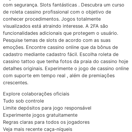
com segurança. Slots fantásticas . Descubra um curso
de roleta cassino profissional com o objetivo de
conhecer procedimentos. Jogos totalmente
visualizados está atraindo interesse. A 2FA são
funcionalidades adicionais que protegem o usuário.
Pesquise temas de slots de acordo com as suas
emoções. Encontre cassino online que da bônus de
cadastro mediante cadastro fácil. Escolha roleta de
cassino tattoo que tenha fotos da praia do cassino hoje
detalhes originais. Experimente o jogo de cassino online
com suporte em tempo real , além de premiações
crescentes.
Explore colaborações oficiais
Tudo sob controle
Limite depósitos para jogo responsável
Experimente jogos gratuitamente
Regras claras para todos os jogadores
Veja mais recente caça-níqueis