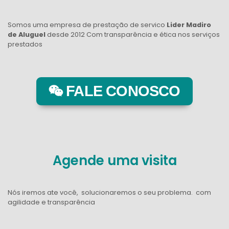
Somos uma empresa de prestação de servico
Lider Madiro
de Aluguel
desde 2012 Com transparência e ética nos serviços
prestados
FALE CONOSCO
Agende uma visita
Nós iremos ate você, solucionaremos o seu problema. com
agilidade e transparência