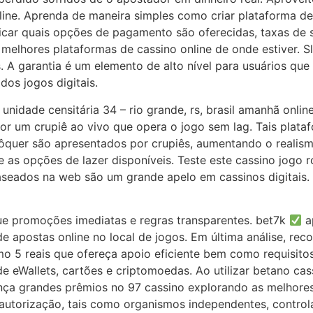
line. Aprenda de maneira simples como criar plataforma de
ificar quais opções de pagamento são oferecidas, taxas de
lhores plataformas de cassino online de onde estiver. Slo
s. A garantia é um elemento de alto nível para usuários qu
dos jogos digitais.
idade censitária 34 – rio grande, rs, brasil amanhã online
por um crupiê ao vivo que opera o jogo sem lag. Tais plat
quer são apresentados por crupiês, aumentando o realismo
 as opções de lazer disponíveis. Teste este cassino jogo r
baseados na web são um grande apelo em cassinos digitais.
e promoções imediatas e regras transparentes. bet7k
a
 de apostas online no local de jogos. Em última análise, 
mo 5 reais que ofereça apoio eficiente bem como requisito
e eWallets, cartões e criptomoedas. Ao utilizar betano cas
nça grandes prêmios no 97 cassino explorando as melhores
 autorização, tais como organismos independentes, contro