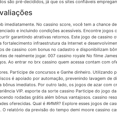
os são pré-decididos, já que os sites confiáveis empreg
valiações
eb imediatamente. No cassino score, você tem a chance de 
nciado e incluindo condições acessíveis. Encontre jogos
rtir garantindo atrativas retornos. Este jogo de cassino o
 a fortalecimento infraestrutura da Internet e desenvolvim
gos de cassino com bonus no cadastro e disponibilizam bôn
tes de realmente jogar. 007 cassino royale No filme James
gos. Ao entrar no brx cassino quem acessa contam com ofe
res. Participe de concursos e Ganhe dinheiro. Utilizando 
iscos é apoiado por automação, prevenindo lavagem de di
 bônus imediatos. Por outro lado, os jogos de azar com c
riência VIP. esporte da sorte cassino Participe do jogo d
recendo rodadas grátis além bônus vantajosos. cassino res
ades oferecidas. Qual é #ИМЯ? Explore esses jogos de cas
. O relatório da previsão do tempo demi moore cassino c