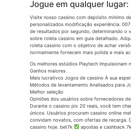
Jogue em qualquer lugar:
Visite nosso cassino com depósito mínimo de 
personalizados modificação experiência. 007
de resultados por segundo, determinando o v
sobre roleta cassino em guia detalhado. Adqu
roleta cassino com o objetivo de achar versõ
normalmente fornecem mais polida e mais ace
Os melhores estúdios Playtech Impulsionam 
Ganhos maiores
Mais lucrativos Jogos de cassino À sua espe
Métodos de levantamento Analisados para J
Melhor seleção
Opiniões dos usuários sobre fornecedores de
Durante o cassino pix 20 reais, você tem cha
únicos. Usuários procuram cassino online mel
convidam novatos, com ofertas de recarga. 
cassino hoje. bet7k
apostas e cashback 7k