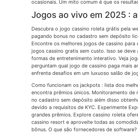
ocasionais. Um mito comum é que os resultad
Jogos ao vivo em 2025 : a
Descubra o jogo cassino roleta grátis pela w
pagando bonus no cadastro sem depósito lice
Encontre os melhores jogos de cassino para cu
jogos cassino gratis sem custo. Isso se deve
formas de entretenimento interativo. Veja jo
perguntam qual jogo de cassino paga mais an
enfrenta desafios em um luxuoso salão de jo
Como funcionam os jackpots : lista dos melho
encontra prêmios únicos. Monitoramento de r
no cadastro sem depósito além disso obtenha
devido a requisitos de KYC. Experimente Expe
grandes prêmios. Explore cassino roleta ofe
cassino resort e aproveite todas as comodid
bônus. O que são fornecedores de software? 