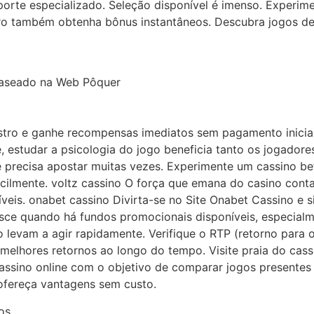
orte especializado. Seleção disponível é imenso. Experiment
ro também obtenha bônus instantâneos. Descubra jogos de
Baseado na Web Pôquer
stro e ganhe recompensas imediatos sem pagamento inicial
e, estudar a psicologia do jogo beneficia tanto os jogado
ê precisa apostar muitas vezes. Experimente um cassino be
ácilmente. voltz cassino O força que emana do casino cont
veis. onabet cassino Divirta-se no Site Onabet Cassino e s
esce quando há fundos promocionais disponíveis, especia
o levam a agir rapidamente. Verifique o RTP (retorno para
elhores retornos ao longo do tempo. Visite praia do cassin
 cassino online com o objetivo de comparar jogos presente
ofereça vantagens sem custo.
os