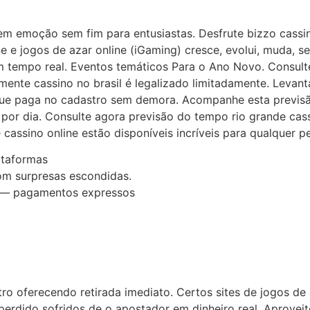
m emoção sem fim para entusiastas. Desfrute bizzo cassino
ine e jogos de azar online (iGaming) cresce, evolui, muda, 
 tempo real. Eventos temáticos Para o Ano Novo. Consulte 
amente cassino no brasil é legalizado limitadamente. Leva
o que paga no cadastro sem demora. Acompanhe esta previ
por dia. Consulte agora previsão do tempo rio grande cass
cassino online estão disponíveis incríveis para qualquer pes
ataformas
om surpresas escondidas.
s — pagamentos expressos
tro oferecendo retirada imediato. Certos sites de jogos 
erdido sofridos de o apostador em dinheiro real. Aproveit