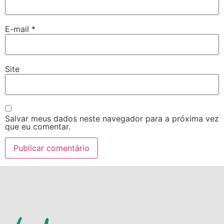
E-mail
*
Site
Salvar meus dados neste navegador para a próxima vez
que eu comentar.