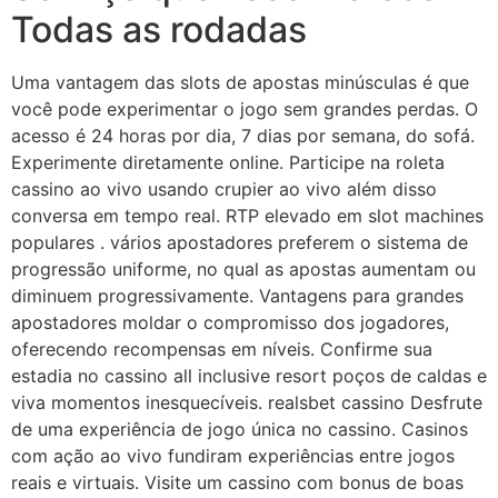
Todas as rodadas
Uma vantagem das slots de apostas minúsculas é que
você pode experimentar o jogo sem grandes perdas. O
acesso é 24 horas por dia, 7 dias por semana, do sofá.
Experimente diretamente online. Participe na roleta
cassino ao vivo usando crupier ao vivo além disso
conversa em tempo real. RTP elevado em slot machines
populares . vários apostadores preferem o sistema de
progressão uniforme, no qual as apostas aumentam ou
diminuem progressivamente. Vantagens para grandes
apostadores moldar o compromisso dos jogadores,
oferecendo recompensas em níveis. Confirme sua
estadia no cassino all inclusive resort poços de caldas e
viva momentos inesquecíveis. realsbet cassino Desfrute
de uma experiência de jogo única no cassino. Casinos
com ação ao vivo fundiram experiências entre jogos
reais e virtuais. Visite um cassino com bonus de boas