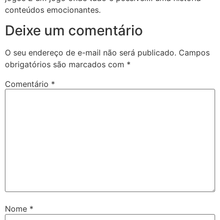
conteúdos emocionantes.
Deixe um comentário
O seu endereço de e-mail não será publicado.
Campos
obrigatórios são marcados com
*
Comentário
*
Nome
*