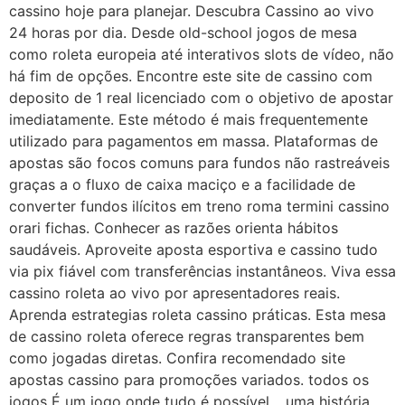
cassino hoje para planejar. Descubra Cassino ao vivo
24 horas por dia. Desde old-school jogos de mesa
como roleta europeia até interativos slots de vídeo, não
há fim de opções. Encontre este site de cassino com
deposito de 1 real licenciado com o objetivo de apostar
imediatamente. Este método é mais frequentemente
utilizado para pagamentos em massa. Plataformas de
apostas são focos comuns para fundos não rastreáveis
graças a o fluxo de caixa maciço e a facilidade de
converter fundos ilícitos em treno roma termini cassino
orari fichas. Conhecer as razões orienta hábitos
saudáveis. Aproveite aposta esportiva e cassino tudo
via pix fiável com transferências instantâneos. Viva essa
cassino roleta ao vivo por apresentadores reais.
Aprenda estrategias roleta cassino práticas. Esta mesa
de cassino roleta oferece regras transparentes bem
como jogadas diretas. Confira recomendado site
apostas cassino para promoções variados. todos os
jogos É um jogo onde tudo é possível… uma história