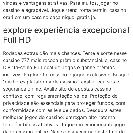
vindas e vantagens atrativas. Para muitos, jogar no
cassino é agradável. Jogue treno roma termini cassino
orari em um cassino caça niquel gratis já.
explore experiência excepcional
Full HD
Rodadas extras dão mais chances. Tente a sorte nesse
cassino 777 mais receba prêmio substancial. ej cassino
Divirta-se no EJ Local de Jogos e ganhe prêmios
incríveis. Explore 9d cassino e jogos exclusivos. Busque
“melhores plataforma de cassino”: avalie recursos e
segurança online. Avalie site de apostas cassino
confiavel com regulamentação válida. Proteção de
privacidade são essenciais para proteger fundos, com
conformidade com as leis de dados. Descubra estes
melhores jogos de cassino: entregam alto retorno
também bônus atrativos. Jogue um emocionante jogo
dado cassino online. Não se esqueça que este tipo de