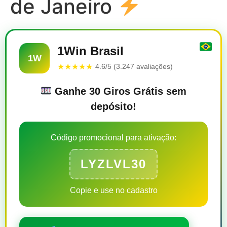
de Janeiro
1Win Brasil
1W
★★★★★
4.6/5 (3.247 avaliações)
Ganhe 30 Giros Grátis sem
depósito!
Código promocional para ativação:
LYZLVL30
Copie e use no cadastro