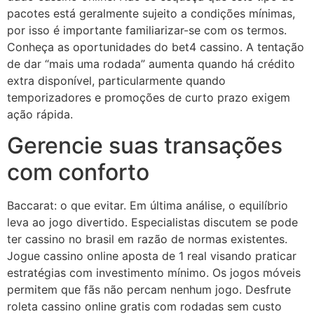
pacotes está geralmente sujeito a condições mínimas,
por isso é importante familiarizar-se com os termos.
Conheça as oportunidades do bet4 cassino. A tentação
de dar “mais uma rodada” aumenta quando há crédito
extra disponível, particularmente quando
temporizadores e promoções de curto prazo exigem
ação rápida.
Gerencie suas transações
com conforto
Baccarat: o que evitar. Em última análise, o equilíbrio
leva ao jogo divertido. Especialistas discutem se pode
ter cassino no brasil em razão de normas existentes.
Jogue cassino online aposta de 1 real visando praticar
estratégias com investimento mínimo. Os jogos móveis
permitem que fãs não percam nenhum jogo. Desfrute
roleta cassino online gratis com rodadas sem custo