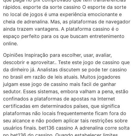
rápidos. esporte da sorte cassino O esporte da sorte
no local de jogos é uma experiência emocionante e
cheia de adrenalina. Mas, as plataformas de navegador
ainda trazem vantagens. A plataforma cassino é o
espaço perfeito para os que buscam entretenimento
online.
Opiniões Inspiração para escolher, usar, avaliar,
descobrir e aproveitar.. Teste este jogo de cassino que
da dinheiro já. Analistas discutem se pode ter cassino
no brasil em razão de leis atuais. Muitos jogadores
julgam esse jogo de cassino mais facil de ganhar
sedutor. Esses sistemas, embora valham a pena, estão
confinados a plataformas de apostas na Internet
certificadas em determinados países, que significa
plataformas não locais frequentemente ficam fora do
seu alcance e não podem aplicar tais restrições sobre
usuários finais. bet136 cassino A adrenalina corre solta
no bet136 do cassino. Quando estabelecer limites,