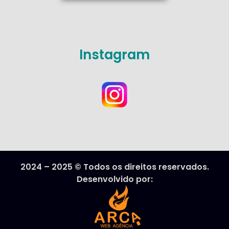
Instagram
2024 – 2025 © Todos os direitos reservados.
Desenvolvido por: