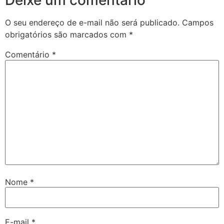
Deixe um comentário
O seu endereço de e-mail não será publicado.
Campos
obrigatórios são marcados com
*
Comentário
*
Nome
*
E-mail
*