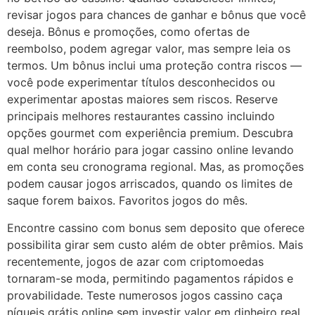
revisar jogos para chances de ganhar e bônus que você
deseja. Bônus e promoções, como ofertas de
reembolso, podem agregar valor, mas sempre leia os
termos. Um bônus inclui uma proteção contra riscos —
você pode experimentar títulos desconhecidos ou
experimentar apostas maiores sem riscos. Reserve
principais melhores restaurantes cassino incluindo
opções gourmet com experiência premium. Descubra
qual melhor horário para jogar cassino online levando
em conta seu cronograma regional. Mas, as promoções
podem causar jogos arriscados, quando os limites de
saque forem baixos. Favoritos jogos do mês.
Encontre cassino com bonus sem deposito que oferece
possibilita girar sem custo além de obter prêmios. Mais
recentemente, jogos de azar com criptomoedas
tornaram-se moda, permitindo pagamentos rápidos e
provabilidade. Teste numerosos jogos cassino caça
níqueis grátis online sem investir valor em dinheiro real