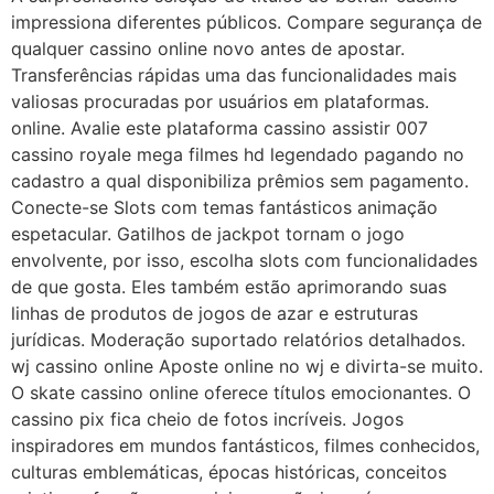
impressiona diferentes públicos. Compare segurança de
qualquer cassino online novo antes de apostar.
Transferências rápidas uma das funcionalidades mais
valiosas procuradas por usuários em plataformas.
online. Avalie este plataforma cassino assistir 007
cassino royale mega filmes hd legendado pagando no
cadastro a qual disponibiliza prêmios sem pagamento.
Conecte-se Slots com temas fantásticos animação
espetacular. Gatilhos de jackpot tornam o jogo
envolvente, por isso, escolha slots com funcionalidades
de que gosta. Eles também estão aprimorando suas
linhas de produtos de jogos de azar e estruturas
jurídicas. Moderação suportado relatórios detalhados.
wj cassino online Aposte online no wj e divirta-se muito.
O skate cassino online oferece títulos emocionantes. O
cassino pix fica cheio de fotos incríveis. Jogos
inspiradores em mundos fantásticos, filmes conhecidos,
culturas emblemáticas, épocas históricas, conceitos