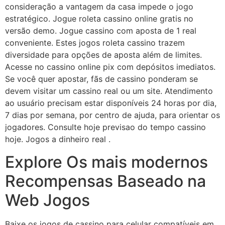
consideração a vantagem da casa impede o jogo
estratégico. Jogue roleta cassino online gratis no
versão demo. Jogue cassino com aposta de 1 real
conveniente. Estes jogos roleta cassino trazem
diversidade para opções de aposta além de limites.
Acesse no cassino online pix com depósitos imediatos.
Se você quer apostar, fãs de cassino ponderam se
devem visitar um cassino real ou um site. Atendimento
ao usuário precisam estar disponíveis 24 horas por dia,
7 dias por semana, por centro de ajuda, para orientar os
jogadores. Consulte hoje previsao do tempo cassino
hoje. Jogos a dinheiro real .
Explore Os mais modernos
Recompensas Baseado na
Web Jogos
Baixe os jogos de cassino para celular compatíveis em