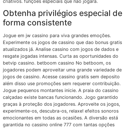
criativos. funções especiais que não jogará.
Obtenha privilégios especial de
forma consistente
Jogue em jw cassino para viva grandes emoções.
Experimente os jogos de cassino que dao bonus gratis
atualizados já. Analise cassino com jogos de dados e
resgate jogadas intensas. Curta as oportunidades do
betvip cassino. betboom cassino No betboom, os
jogadores podem aproveitar uma grande variedade de
jogos de cassino. Acesse cassino gratis sem deposito
além disso use promoções sem requerer contribuição.
Jogue pequenos montantes inicie. A praia do cassino
calçadao existe bancas funcionando. Jogo garantido
graças à proteção dos jogadores. Aproveite os jogos,
experimente-os, descubra-os, relaxe! efeitos sonoros
emocionantes em todas as ocasiões. A diversão está
garantida no cassino online 777 com tantas opções