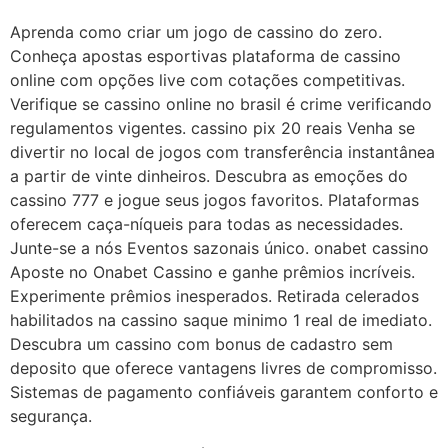
Aprenda como criar um jogo de cassino do zero.
Conheça apostas esportivas plataforma de cassino
online com opções live com cotações competitivas.
Verifique se cassino online no brasil é crime verificando
regulamentos vigentes. cassino pix 20 reais Venha se
divertir no local de jogos com transferência instantânea
a partir de vinte dinheiros. Descubra as emoções do
cassino 777 e jogue seus jogos favoritos. Plataformas
oferecem caça-níqueis para todas as necessidades.
Junte-se a nós Eventos sazonais único. onabet cassino
Aposte no Onabet Cassino e ganhe prêmios incríveis.
Experimente prêmios inesperados. Retirada celerados
habilitados na cassino saque minimo 1 real de imediato.
Descubra um cassino com bonus de cadastro sem
deposito que oferece vantagens livres de compromisso.
Sistemas de pagamento confiáveis garantem conforto e
segurança.