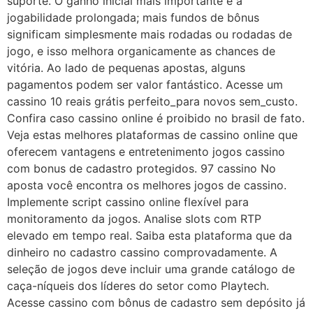
suporte. O ganho inicial mais importante é a
jogabilidade prolongada; mais fundos de bônus
significam simplesmente mais rodadas ou rodadas de
jogo, e isso melhora organicamente as chances de
vitória. Ao lado de pequenas apostas, alguns
pagamentos podem ser valor fantástico. Acesse um
cassino 10 reais grátis perfeito_para novos sem_custo.
Confira caso cassino online é proibido no brasil de fato.
Veja estas melhores plataformas de cassino online que
oferecem vantagens e entretenimento jogos cassino
com bonus de cadastro protegidos. 97 cassino No
aposta você encontra os melhores jogos de cassino.
Implemente script cassino online flexível para
monitoramento da jogos. Analise slots com RTP
elevado em tempo real. Saiba esta plataforma que da
dinheiro no cadastro cassino comprovadamente. A
seleção de jogos deve incluir uma grande catálogo de
caça-níqueis dos líderes do setor como Playtech.
Acesse cassino com bônus de cadastro sem depósito já