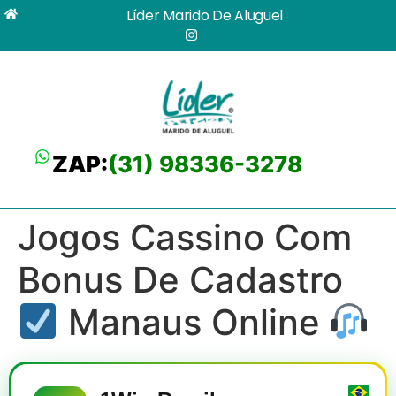
Líder Marido De Aluguel
ZAP:
(31) 98336-3278
Jogos Cassino Com
Bonus De Cadastro
Manaus Online