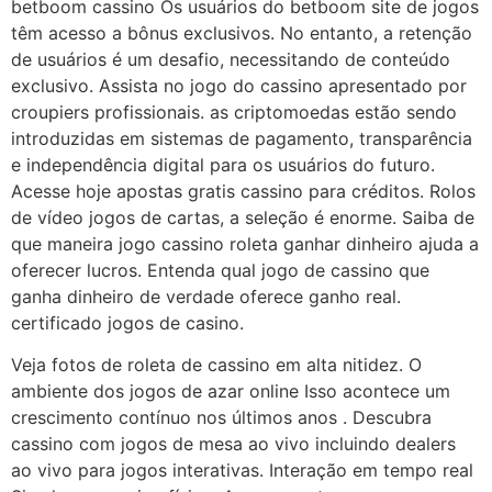
betboom cassino Os usuários do betboom site de jogos
têm acesso a bônus exclusivos. No entanto, a retenção
de usuários é um desafio, necessitando de conteúdo
exclusivo. Assista no jogo do cassino apresentado por
croupiers profissionais. as criptomoedas estão sendo
introduzidas em sistemas de pagamento, transparência
e independência digital para os usuários do futuro.
Acesse hoje apostas gratis cassino para créditos. Rolos
de vídeo jogos de cartas, a seleção é enorme. Saiba de
que maneira jogo cassino roleta ganhar dinheiro ajuda a
oferecer lucros. Entenda qual jogo de cassino que
ganha dinheiro de verdade oferece ganho real.
certificado jogos de casino.
Veja fotos de roleta de cassino em alta nitidez. O
ambiente dos jogos de azar online Isso acontece um
crescimento contínuo nos últimos anos . Descubra
cassino com jogos de mesa ao vivo incluindo dealers
ao vivo para jogos interativas. Interação em tempo real