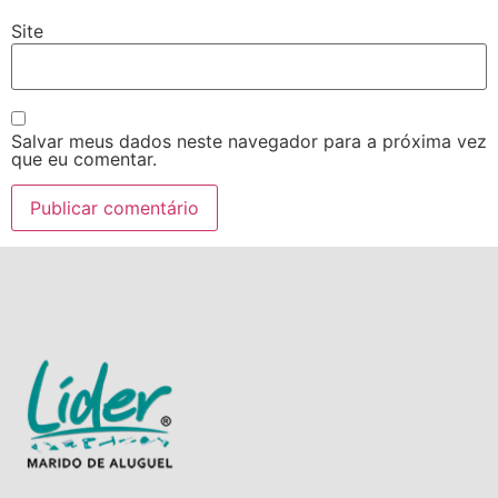
Site
Salvar meus dados neste navegador para a próxima vez
que eu comentar.