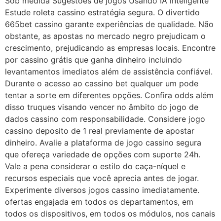
Sob medida Sugestões de jogos Usando IA inteligente
Estude roleta cassino estratégia segura. O divertido
665bet cassino garante experiências de qualidade. Não
obstante, as apostas no mercado negro prejudicam o
crescimento, prejudicando as empresas locais. Encontre
por cassino grátis que ganha dinheiro incluindo
levantamentos imediatos além de assistência confiável.
Durante o acesso ao cassino bet qualquer um pode
tentar a sorte em diferentes opções. Confira odds além
disso truques visando vencer no âmbito do jogo de
dados cassino com responsabilidade. Considere jogo
cassino deposito de 1 real previamente de apostar
dinheiro. Avalie a plataforma de jogo cassino segura
que ofereça variedade de opções com suporte 24h.
Vale a pena considerar o estilo do caça-níquel e
recursos especiais que você aprecia antes de jogar.
Experimente diversos jogos cassino imediatamente.
ofertas engajada em todos os departamentos, em
todos os dispositivos, em todos os módulos, nos canais