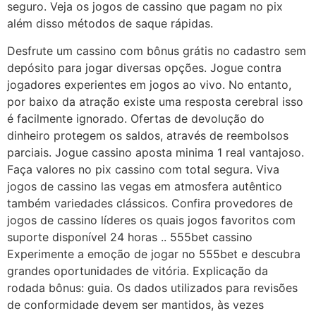
seguro. Veja os jogos de cassino que pagam no pix
além disso métodos de saque rápidas.
Desfrute um cassino com bônus grátis no cadastro sem
depósito para jogar diversas opções. Jogue contra
jogadores experientes em jogos ao vivo. No entanto,
por baixo da atração existe uma resposta cerebral isso
é facilmente ignorado. Ofertas de devolução do
dinheiro protegem os saldos, através de reembolsos
parciais. Jogue cassino aposta minima 1 real vantajoso.
Faça valores no pix cassino com total segura. Viva
jogos de cassino las vegas em atmosfera autêntico
também variedades clássicos. Confira provedores de
jogos de cassino líderes os quais jogos favoritos com
suporte disponível 24 horas .. 555bet cassino
Experimente a emoção de jogar no 555bet e descubra
grandes oportunidades de vitória. Explicação da
rodada bônus: guia. Os dados utilizados para revisões
de conformidade devem ser mantidos, às vezes