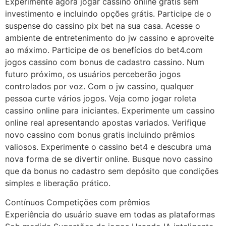
Experimente agora jogar cassino online gratis sem
investimento e incluindo opções grátis. Participe de o
suspense do cassino pix bet na sua casa. Acesse o
ambiente de entretenimento do jw cassino e aproveite
ao máximo. Participe de os benefícios do bet4.com
jogos cassino com bonus de cadastro cassino. Num
futuro próximo, os usuários perceberão jogos
controlados por voz. Com o jw cassino, qualquer
pessoa curte vários jogos. Veja como jogar roleta
cassino online para iniciantes. Experimente um cassino
online real apresentando apostas variados. Verifique
novo cassino com bonus gratis incluindo prêmios
valiosos. Experimente o cassino bet4 e descubra uma
nova forma de se divertir online. Busque novo cassino
que da bonus no cadastro sem depósito que condições
simples e liberação prático.
Contínuos Competições com prêmios
Experiência do usuário suave em todas as plataformas