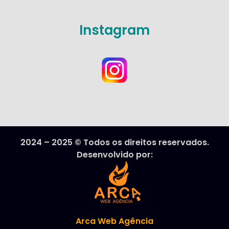
Instagram
2024 – 2025 © Todos os direitos reservados.
Desenvolvido por:
Arca Web Agência