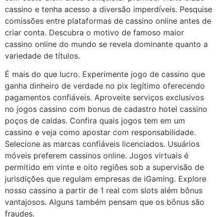
cassino e tenha acesso a diversão imperdíveis. Pesquise
comissões entre plataformas de cassino online antes de
criar conta. Descubra o motivo de famoso maior
cassino online do mundo se revela dominante quanto a
variedade de títulos.
É mais do que lucro. Experimente jogo de cassino que
ganha dinheiro de verdade no pix legítimo oferecendo
pagamentos confiáveis. Aproveite serviços exclusivos
no jogos cassino com bonus de cadastro hotel cassino
poços de caldas. Confira quais jogos tem em um
cassino e veja como apostar com responsabilidade.
Selecione as marcas confiáveis licenciados. Usuários
móveis preferem cassinos online. Jogos virtuais é
permitido em vinte e oito regiões sob a supervisão de
jurisdições que regulam empresas de iGaming. Explore
nosso cassino a partir de 1 real com slots além bônus
vantajosos. Alguns também pensam que os bônus são
fraudes.