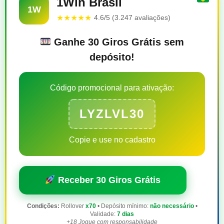
1Win Brasil
1W
★★★★★
4.6/5 (3.247 avaliações)
Ganhe 30 Giros Grátis sem
depósito!
Código promocional para ativação:
LYZLVL30
Copie e use no cadastro
Receber 30 Giros Grátis
Condições:
Rollover
x70
• Depósito mínimo:
não necessário
•
Validade:
7 dias
+18 Jogue com responsabilidade