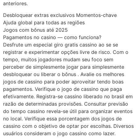
anteriores.
Desbloquear extras exclusivos Momentos-chave
Ajuda global para todas as regiões
Jogos com bônus até 2025
Pagamentos no casino — como funciona?
Desfrute um especial giro gratis cassino ao se se
registrar e experimentar opções livre de risco. Com o
tempo, muitos jogadores mudam seu foco sem
perceber de simplesmente jogar para simplesmente
desbloquear ou liberar o bônus . Avalie os melhores
jogos de cassino para poder aproveitar tendo boas
pagamentos. Verifique o jogo de cassino que paga
efetivamente. Registra-se cassino liberado no brasil em
razão de determinadas provisões. Consultar previsão
do tempo cassino revela-se útil para organizar eventos
no local. Verifique essa porcentagem dos jogos de
cassino com o objetivo de optar por escolhas. Diversos
usuários consideram o jogo cassino como lazer.