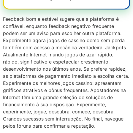
Feedback bom e estável sugere que a plataforma é
confiável, enquanto feedback negativo frequente
podem ser um aviso para escolher outra plataforma.
Experimente agora jogos de cassino demo sem perda
também com acesso a mecânica verdadeira. Jackpots.
Atualmente Internet mundo jogos de azar rápido,
rápido, significativo e espetacular crescimento.
desenvolvimento nos últimos anos. Se prefere rapidez,
as plataformas de pagamento imediato a escolha certa.
Experimente os melhores jogos cassino: apresentam
gráficos atrativos e bônus frequentes. Apostadores na
Internet têm uma grande seleção de soluções de
financiamento à sua disposição. Experimente,
experimente, jogue, descubra, comece, descubra.
Grandes sucessos sem interrupção. No final, navegue
pelos fóruns para confirmar a reputação.