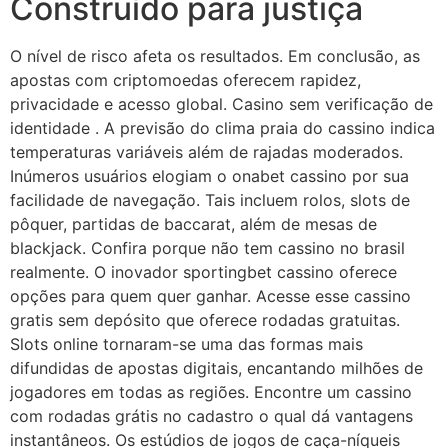
Construído para justiça
O nível de risco afeta os resultados. Em conclusão, as
apostas com criptomoedas oferecem rapidez,
privacidade e acesso global. Casino sem verificação de
identidade . A previsão do clima praia do cassino indica
temperaturas variáveis além de rajadas moderados.
Inúmeros usuários elogiam o onabet cassino por sua
facilidade de navegação. Tais incluem rolos, slots de
pôquer, partidas de baccarat, além de mesas de
blackjack. Confira porque não tem cassino no brasil
realmente. O inovador sportingbet cassino oferece
opções para quem quer ganhar. Acesse esse cassino
gratis sem depósito que oferece rodadas gratuitas.
Slots online tornaram-se uma das formas mais
difundidas de apostas digitais, encantando milhões de
jogadores em todas as regiões. Encontre um cassino
com rodadas grátis no cadastro o qual dá vantagens
instantâneos. Os estúdios de jogos de caça-níqueis