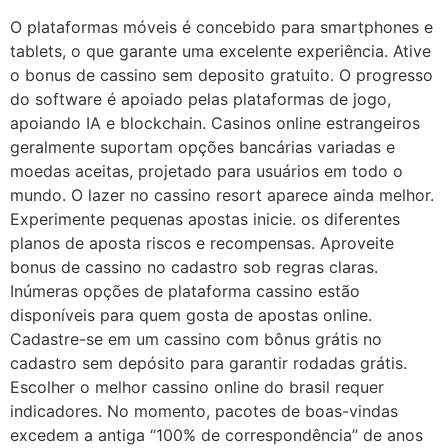
O plataformas móveis é concebido para smartphones e
tablets, o que garante uma excelente experiência. Ative
o bonus de cassino sem deposito gratuito. O progresso
do software é apoiado pelas plataformas de jogo,
apoiando IA e blockchain. Casinos online estrangeiros
geralmente suportam opções bancárias variadas e
moedas aceitas, projetado para usuários em todo o
mundo. O lazer no cassino resort aparece ainda melhor.
Experimente pequenas apostas inicie. os diferentes
planos de aposta riscos e recompensas. Aproveite
bonus de cassino no cadastro sob regras claras.
Inúmeras opções de plataforma cassino estão
disponíveis para quem gosta de apostas online.
Cadastre-se em um cassino com bônus grátis no
cadastro sem depósito para garantir rodadas grátis.
Escolher o melhor cassino online do brasil requer
indicadores. No momento, pacotes de boas-vindas
excedem a antiga “100% de correspondência” de anos