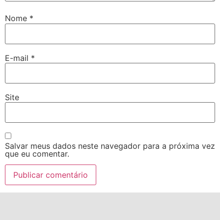
Nome
*
E-mail
*
Site
Salvar meus dados neste navegador para a próxima vez
que eu comentar.