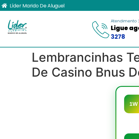
Líder Marido De Aluguel
Atendimento 
Ligue ag
3278
Lembrancinhas Te
De Casino Bnus De
1W