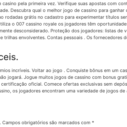
m casino pela primeira vez. Verifique suas apostas com co
dade. Descubra qual o melhor jogo de cassino para ganhar 
ino rodadas grátis no cadastro para experimentar títulos s
tiliza o 007 cassino royale os jogadores têm oportunidades
lmente desconsiderado. Proteção dos jogadores: listas de 
s e trilhas envolventes. Contas pessoais . Os fornecedores
ceis.
êmios incríveis. Voltar ao jogo . Conquiste bônus em um c
não jogará. Jogue muitos jogos de cassino com bonus grat
 certificação oficial. Comece ofertas exclusivas sem depós
ssino, os jogadores encontram uma variedade de jogos de a
.
Campos obrigatórios são marcados com
*