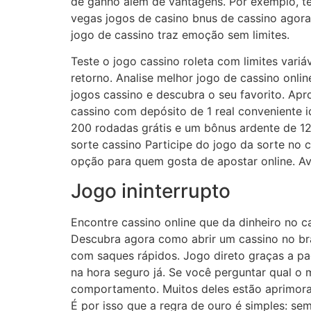
de ganho além de vantagens. Por exemplo, ter
vegas jogos de casino bnus de cassino agora 
jogo de cassino traz emoção sem limites.
Teste o jogo cassino roleta com limites vari
retorno. Analise melhor jogo de cassino onli
jogos cassino e descubra o seu favorito. Apr
cassino com depósito de 1 real conveniente 
200 rodadas grátis e um bônus ardente de 12
sorte cassino Participe do jogo da sorte no
opção para quem gosta de apostar online. Av
Jogo ininterrupto
Encontre cassino online que da dinheiro no c
Descubra agora como abrir um cassino no bra
com saques rápidos. Jogo direto graças a pa
na hora seguro já. Se você perguntar qual o 
comportamento. Muitos deles estão aprimoran
É por isso que a regra de ouro é simples: sem