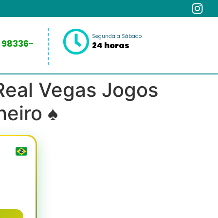
Segunda a Sábado
 98336-
24 horas
Real Vegas Jogos
iro ♠️