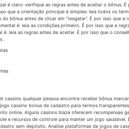
l é claro: verifique as regras antes de aceitar o bônus. É p
so que a orientação principal é simples: leia todos os term
s do bônus antes de clicar em “resgatar”. É por isso que a r
mental é: leia as condições primeiro. É por isso que a regr
l é: leia as regras antes de aceitar. É por isso que o cons
s .
stas
rmas
 cassino qualquer pessoa encontra receber bônus marcante
 jogo cassino bonus de cadastro para termos transparentes
nto online. Alguns casinos blaze oferecem recompensas g
role e recursos de controle para manter um jogo saudável.
dastro sem depósito. Analise plataformas de jogos de cas