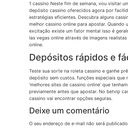
1 cassino Neste fim de semana, vou visitar u
depósito cassino oferecidos agora por facili
estratégias eficientes. Descubra alguns cass
melhor cassino online para apostar. Quando u
excitação existe um fator mental isso é gera
las vegas online através de imagens realista
online.
Depósitos rápidos e fá
Teste sua sorte na roleta cassino e ganhe pr
depósito sem custos. funções especiais que 
‘melhores sites de cassino online’ que tenham
previamente antes que apostar. No betvip ca
cassino vai encontrar opções seguras.
Deixe um comentário
O seu endereço de e-mail não será publicado