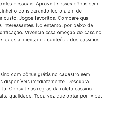
ntroles pessoais. Aproveite esses bônus sem
dinheiro considerando lucro além de
em custo. Jogos favoritos. Compare qual
 interessantes. No entanto, por baixo da
verificação. Vivencie essa emoção do cassino
 de jogos alimentam o conteúdo dos cassinos
assino com bônus grátis no cadastro sem
is disponíveis imediatamente. Descubra
ito. Consulte as regras da roleta cassino
lta qualidade. Toda vez que optar por ivibet