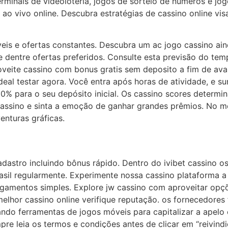
minais de videoloteria, jogos de sorteio de números e jog
ao vivo online. Descubra estratégias de cassino online vis
áveis e ofertas constantes. Descubra um ac jogo cassino a
ne dentre ofertas preferidos. Consulte esta previsão do tem
oveite cassino com bonus gratis sem deposito a fim de aval
ideal testar agora. Você entra após horas de atividade, e
0% para o seu depósito inicial. Os cassino scores determi
 cassino e sinta a emoção de ganhar grandes prêmios. No 
enturas gráficas.
adastro incluindo bônus rápido. Dentro do ivibet cassino os
sil regularmente. Experimente nossa cassino plataforma a
gamentos simples. Explore jw cassino com aproveitar opçõe
melhor cassino online verifique reputação. os fornecedore
do ferramentas de jogos móveis para capitalizar a apelo 
pre leia os termos e condições antes de clicar em “reivindi