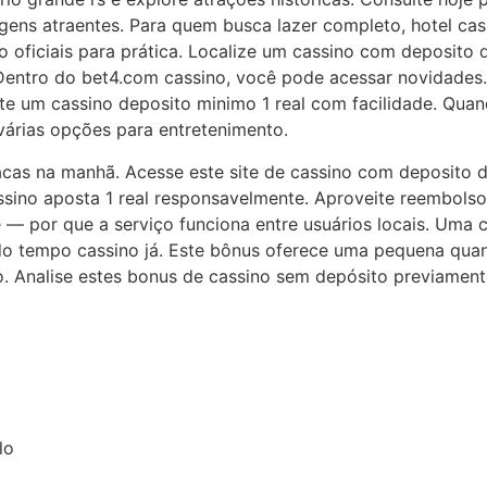
gens atraentes. Para quem busca lazer completo, hotel cas
no oficiais para prática. Localize um cassino com deposit
e Dentro do bet4.com cassino, você pode acessar novidades
lte um cassino deposito minimo 1 real com facilidade. Qu
 várias opções para entretenimento.
as na manhã. Acesse este site de cassino com deposito de 1
ssino aposta 1 real responsavelmente. Aproveite reembolso
 — por que a serviço funciona entre usuários locais. Uma c
 do tempo cassino já. Este bônus oferece uma pequena quan
 Analise estes bonus de cassino sem depósito previamente
lo