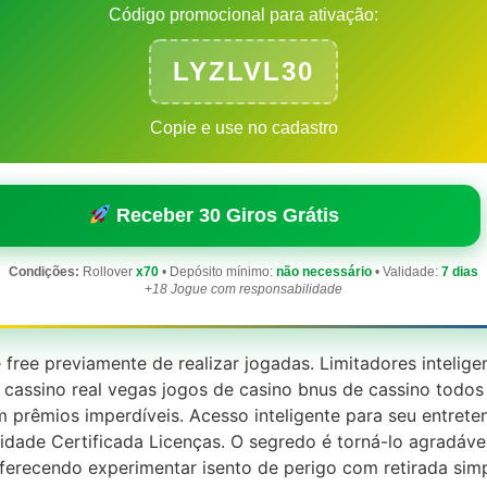
Código promocional para ativação:
LYZLVL30
Copie e use no cadastro
Receber 30 Giros Grátis
Condições:
Rollover
x70
• Depósito mínimo:
não necessário
• Validade:
7 dias
+18 Jogue com responsabilidade
ree previamente de realizar jogadas. Limitadores inteligen
 cassino real vegas jogos de casino bnus de cassino todos o
rêmios imperdíveis. Acesso inteligente para seu entreteni
lidade Certificada Licenças. O segredo é torná-lo agradá
ferecendo experimentar isento de perigo com retirada simp