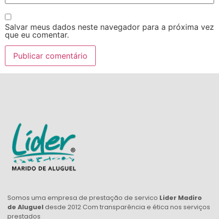
Salvar meus dados neste navegador para a próxima vez
que eu comentar.
Somos uma empresa de prestação de servico
Lider Madiro
de Aluguel
desde 2012 Com transparência e ética nos serviços
prestados