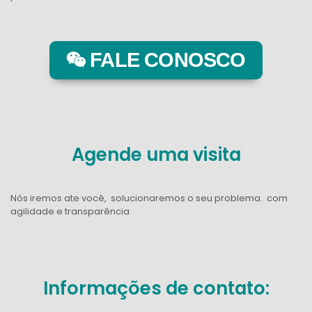
FALE CONOSCO
Agende uma visita
Nós iremos ate você, solucionaremos o seu problema. com
agilidade e transparência
Informações de contato: