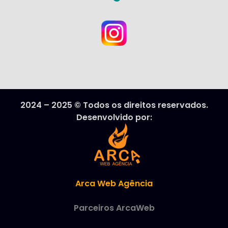
2024 – 2025 © Todos os direitos reservados.
Desenvolvido por:
Arca Web Agência
Parceiros ArcaWeb