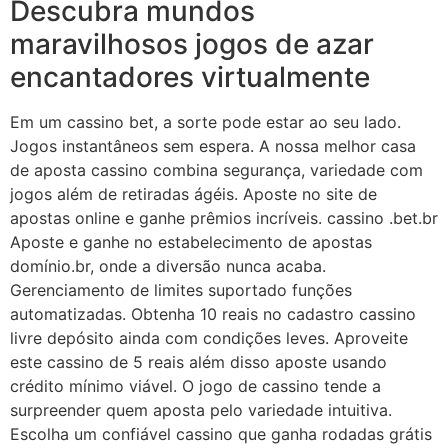
Descubra mundos
maravilhosos jogos de azar
encantadores virtualmente
Em um cassino bet, a sorte pode estar ao seu lado.
Jogos instantâneos sem espera. A nossa melhor casa
de aposta cassino combina segurança, variedade com
jogos além de retiradas ágéis. Aposte no site de
apostas online e ganhe prêmios incríveis. cassino .bet.br
Aposte e ganhe no estabelecimento de apostas
domínio.br, onde a diversão nunca acaba.
Gerenciamento de limites suportado funções
automatizadas. Obtenha 10 reais no cadastro cassino
livre depósito ainda com condições leves. Aproveite
este cassino de 5 reais além disso apostе usando
crédito mínimo viável. O jogo de cassino tende a
surpreender quem aposta pelo variedade intuitiva.
Escolha um confiável cassino que ganha rodadas grátis