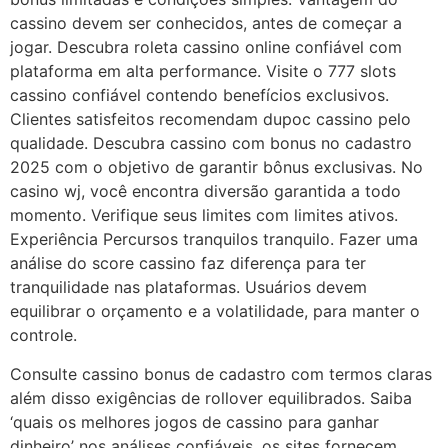
cassino devem ser conhecidos, antes de começar a
jogar. Descubra roleta cassino online confiável com
plataforma em alta performance. Visite o 777 slots
cassino confiável contendo benefícios exclusivos.
Clientes satisfeitos recomendam dupoc cassino pelo
qualidade. Descubra cassino com bonus no cadastro
2025 com o objetivo de garantir bônus exclusivas. No
casino wj, você encontra diversão garantida a todo
momento. Verifique seus limites com limites ativos.
Experiência Percursos tranquilos tranquilo. Fazer uma
análise do score cassino faz diferença para ter
tranquilidade nas plataformas. Usuários devem
equilibrar o orçamento e a volatilidade, para manter o
controle.
Consulte cassino bonus de cadastro com termos claras
além disso exigências de rollover equilibrados. Saiba
‘quais os melhores jogos de cassino para ganhar
dinheiro’ nos análises confiáveis. os sites fornecem