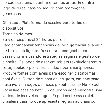
no cadastro ainda confirme termos antes. Encontre
jogo de 1 real cassino seguro com promoções
generosos.
Otimizado Plataforma de cassino para todos os
dispositivos
Torneios do mês
Serviço disponível 24 horas por dia
Para acompanhar tendências de jogo gerenciar sua vida
de forma inteligente. Descubra como ganhar em
cassino online usando estratégias seguras e gestão de
dinheiro. Os jogos de azar em tablets revolucionaram o
setor, apoiado por acessibilidade por smartphones.
Procure fontes confiáveis para escolher plataformas
confiáveis. Outros dominam os jackpots, em contraste
desenvolvem jogos de mesa. pixbet cassino No Pixbet
Local live cassino bet 365 de Jogos você encontra uma
variedade incrível de jogos. Experimente essa roleta
brasileira cassino que apresenta regras nacionais com