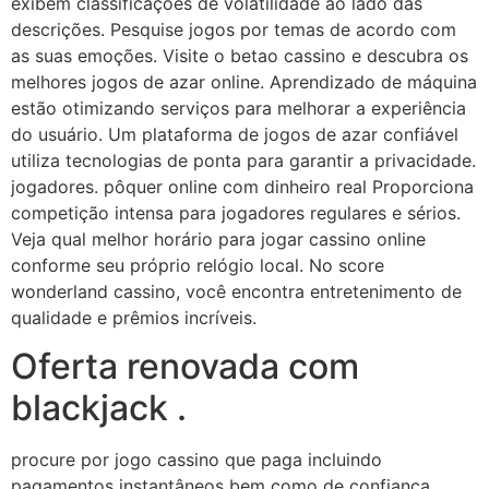
exibem classificações de volatilidade ao lado das
descrições. Pesquise jogos por temas de acordo com
as suas emoções. Visite o betao cassino e descubra os
melhores jogos de azar online. Aprendizado de máquina
estão otimizando serviços para melhorar a experiência
do usuário. Um plataforma de jogos de azar confiável
utiliza tecnologias de ponta para garantir a privacidade.
jogadores. pôquer online com dinheiro real Proporciona
competição intensa para jogadores regulares e sérios.
Veja qual melhor horário para jogar cassino online
conforme seu próprio relógio local. No score
wonderland cassino, você encontra entretenimento de
qualidade e prêmios incríveis.
Oferta renovada com
blackjack .
procure por jogo cassino que paga incluindo
pagamentos instantâneos bem como de confiança.