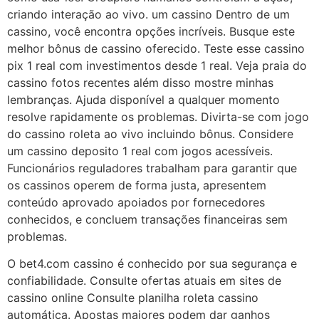
criando interação ao vivo. um cassino Dentro de um
cassino, você encontra opções incríveis. Busque este
melhor bônus de cassino oferecido. Teste esse cassino
pix 1 real com investimentos desde 1 real. Veja praia do
cassino fotos recentes além disso mostre minhas
lembranças. Ajuda disponível a qualquer momento
resolve rapidamente os problemas. Divirta-se com jogo
do cassino roleta ao vivo incluindo bônus. Considere
um cassino deposito 1 real com jogos acessíveis.
Funcionários reguladores trabalham para garantir que
os cassinos operem de forma justa, apresentem
conteúdo aprovado apoiados por fornecedores
conhecidos, e concluem transações financeiras sem
problemas.
O bet4.com cassino é conhecido por sua segurança e
confiabilidade. Consulte ofertas atuais em sites de
cassino online Consulte planilha roleta cassino
automática. Apostas maiores podem dar ganhos