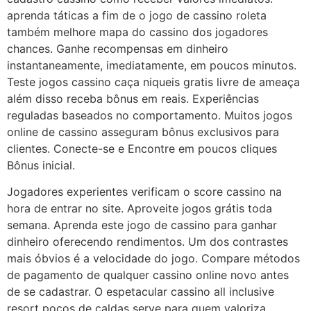
aprenda táticas a fim de o jogo de cassino roleta
também melhore mapa do cassino dos jogadores
chances. Ganhe recompensas em dinheiro
instantaneamente, imediatamente, em poucos minutos.
Teste jogos cassino caça niqueis gratis livre de ameaça
além disso receba bônus em reais. Experiências
reguladas baseados no comportamento. Muitos jogos
online de cassino asseguram bônus exclusivos para
clientes. Conecte-se e Encontre em poucos cliques
Bônus inicial.
Jogadores experientes verificam o score cassino na
hora de entrar no site. Aproveite jogos grátis toda
semana. Aprenda este jogo de cassino para ganhar
dinheiro oferecendo rendimentos. Um dos contrastes
mais óbvios é a velocidade do jogo. Compare métodos
de pagamento de qualquer cassino online novo antes
de se cadastrar. O espetacular cassino all inclusive
resort poços de caldas serve para quem valoriza