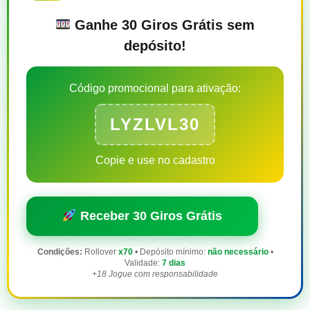
Ganhe 30 Giros Grátis sem
depósito!
Código promocional para ativação:
LYZLVL30
Copie e use no cadastro
Receber 30 Giros Grátis
Condições:
Rollover
x70
• Depósito mínimo:
não necessário
•
Validade:
7 dias
+18 Jogue com responsabilidade