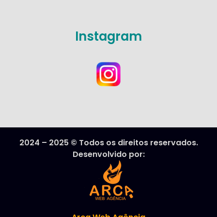
Instagram
2024 – 2025 © Todos os direitos reservados.
Desenvolvido por: