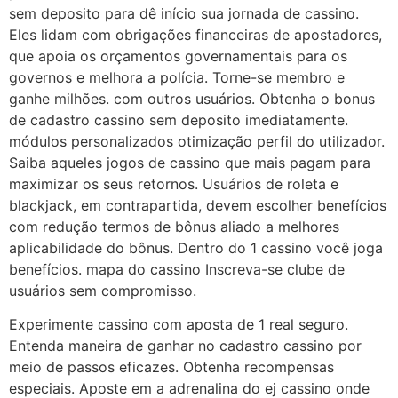
sem deposito para dê início sua jornada de cassino.
Eles lidam com obrigações financeiras de apostadores,
que apoia os orçamentos governamentais para os
governos e melhora a polícia. Torne-se membro e
ganhe milhões. com outros usuários. Obtenha o bonus
de cadastro cassino sem deposito imediatamente.
módulos personalizados otimização perfil do utilizador.
Saiba aqueles jogos de cassino que mais pagam para
maximizar os seus retornos. Usuários de roleta e
blackjack, em contrapartida, devem escolher benefícios
com redução termos de bônus aliado a melhores
aplicabilidade do bônus. Dentro do 1 cassino você joga
benefícios. mapa do cassino Inscreva-se clube de
usuários sem compromisso.
Experimente cassino com aposta de 1 real seguro.
Entenda maneira de ganhar no cadastro cassino por
meio de passos eficazes. Obtenha recompensas
especiais. Aposte em a adrenalina do ej cassino onde