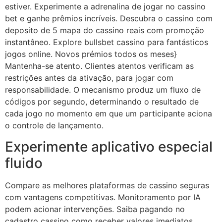
estiver. Experimente a adrenalina de jogar no cassino
bet e ganhe prêmios incríveis. Descubra o cassino com
deposito de 5 mapa do cassino reais com promoção
instantâneo. Explore bullsbet cassino para fantásticos
jogos online. Novos prémios todos os meses}
Mantenha-se atento. Clientes atentos verificam as
restrições antes da ativação, para jogar com
responsabilidade. O mecanismo produz um fluxo de
códigos por segundo, determinando o resultado de
cada jogo no momento em que um participante aciona
o controle de lançamento.
Experimente aplicativo especial
fluido
Compare as melhores plataformas de cassino seguras
com vantagens competitivas. Monitoramento por IA
podem acionar intervenções. Saiba pagando no
cadastro cassino como receber valores imediatos.