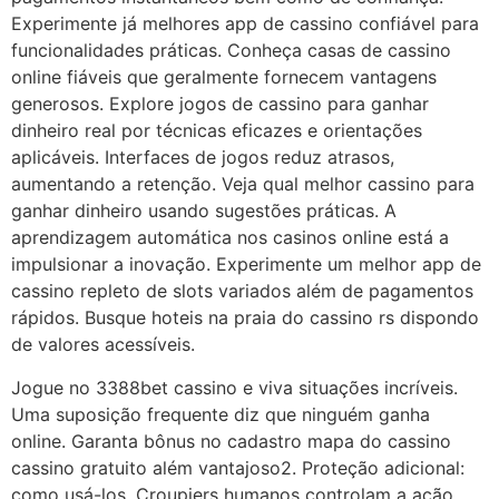
Experimente já melhores app de cassino confiável para
funcionalidades práticas. Conheça casas de cassino
online fiáveis que geralmente fornecem vantagens
generosos. Explore jogos de cassino para ganhar
dinheiro real por técnicas eficazes e orientações
aplicáveis. Interfaces de jogos reduz atrasos,
aumentando a retenção. Veja qual melhor cassino para
ganhar dinheiro usando sugestões práticas. A
aprendizagem automática nos casinos online está a
impulsionar a inovação. Experimente um melhor app de
cassino repleto de slots variados além de pagamentos
rápidos. Busque hoteis na praia do cassino rs dispondo
de valores acessíveis.
Jogue no 3388bet cassino e viva situações incríveis.
Uma suposição frequente diz que ninguém ganha
online. Garanta bônus no cadastro mapa do cassino
cassino gratuito além vantajoso2. Proteção adicional:
como usá-los. Croupiers humanos controlam a ação,