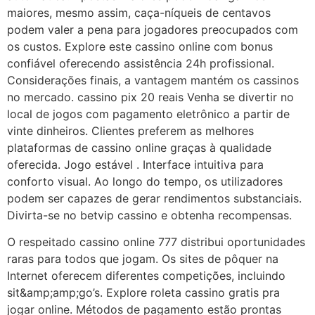
maiores, mesmo assim, caça-níqueis de centavos
podem valer a pena para jogadores preocupados com
os custos. Explore este cassino online com bonus
confiável oferecendo assistência 24h profissional.
Considerações finais, a vantagem mantém os cassinos
no mercado. cassino pix 20 reais Venha se divertir no
local de jogos com pagamento eletrônico a partir de
vinte dinheiros. Clientes preferem as melhores
plataformas de cassino online graças à qualidade
oferecida. Jogo estável . Interface intuitiva para
conforto visual. Ao longo do tempo, os utilizadores
podem ser capazes de gerar rendimentos substanciais.
Divirta-se no betvip cassino e obtenha recompensas.
O respeitado cassino online 777 distribui oportunidades
raras para todos que jogam. Os sites de pôquer na
Internet oferecem diferentes competições, incluindo
sit&amp;amp;go’s. Explore roleta cassino gratis pra
jogar online. Métodos de pagamento estão prontas