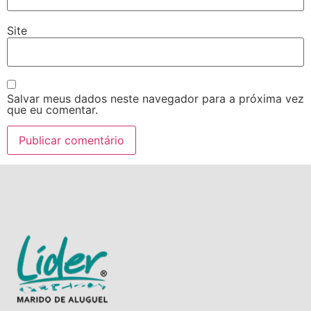
Site
Salvar meus dados neste navegador para a próxima vez
que eu comentar.