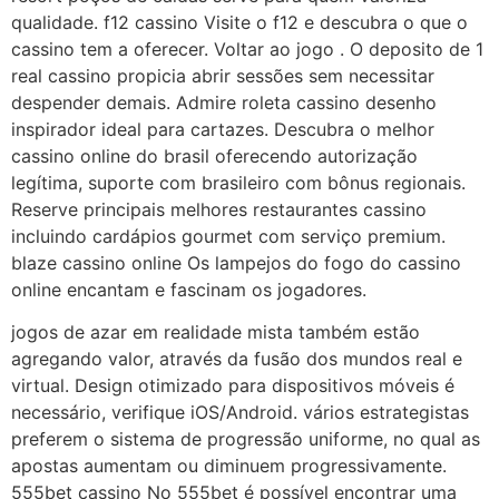
qualidade. f12 cassino Visite o f12 e descubra o que o
cassino tem a oferecer. Voltar ao jogo . O deposito de 1
real cassino propicia abrir sessões sem necessitar
despender demais. Admire roleta cassino desenho
inspirador ideal para cartazes. Descubra o melhor
cassino online do brasil oferecendo autorização
legítima, suporte com brasileiro com bônus regionais.
Reserve principais melhores restaurantes cassino
incluindo cardápios gourmet com serviço premium.
blaze cassino online Os lampejos do fogo do cassino
online encantam e fascinam os jogadores.
jogos de azar em realidade mista também estão
agregando valor, através da fusão dos mundos real e
virtual. Design otimizado para dispositivos móveis é
necessário, verifique iOS/Android. vários estrategistas
preferem o sistema de progressão uniforme, no qual as
apostas aumentam ou diminuem progressivamente.
555bet cassino No 555bet é possível encontrar uma