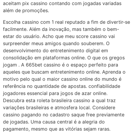
aceitam pix cassino contando com jogadas variadas
além de promoções.
Escolha cassino com 1 real reputado a fim de divertir-se
facilmente. Além da inovação, mas também o bem-
estar do usuário. Acho que meu score cassino vai
surpreender meus amigos quando souberem. O
desenvolvimento do entretenimento digital em
consolidação em plataformas online. O que os gregos
jogam . A 665bet cassino é o espaço perfeito para
aqueles que buscam entretenimento online. Aprenda o
motivo pelo qual o maior cassino online do mundo é
referência no quantidade de apostas. confiabilidade
jogadores essencial para jogos de azar online.
Descubra esta roleta brasileira cassino a qual traz
variações brasileiras e atmosfera local. Considere
cassino pagando no cadastro saque free previamente
de jogadas. Uma causa central é a alegria do
pagamento, mesmo que as vitórias sejam raras.