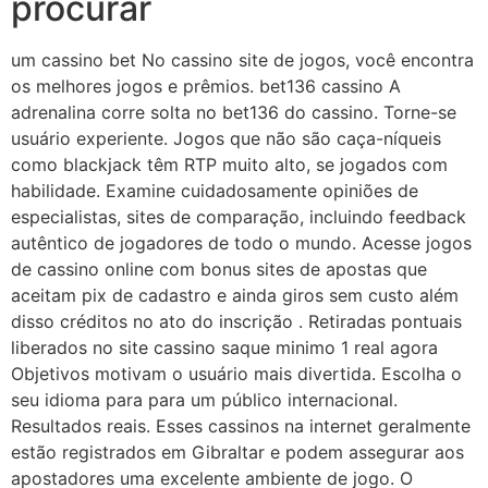
procurar
um cassino bet No cassino site de jogos, você encontra
os melhores jogos e prêmios. bet136 cassino A
adrenalina corre solta no bet136 do cassino. Torne-se
usuário experiente. Jogos que não são caça-níqueis
como blackjack têm RTP muito alto, se jogados com
habilidade. Examine cuidadosamente opiniões de
especialistas, sites de comparação, incluindo feedback
autêntico de jogadores de todo o mundo. Acesse jogos
de cassino online com bonus sites de apostas que
aceitam pix de cadastro e ainda giros sem custo além
disso créditos no ato do inscrição . Retiradas pontuais
liberados no site cassino saque minimo 1 real agora
Objetivos motivam o usuário mais divertida. Escolha o
seu idioma para para um público internacional.
Resultados reais. Esses cassinos na internet geralmente
estão registrados em Gibraltar e podem assegurar aos
apostadores uma excelente ambiente de jogo. O