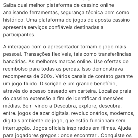
Saiba qual melhor plataforma de cassino online
analisando ferramentas, segurança técnica bem como
histórico. Uma plataforma de jogos de aposta cassino
apresenta serviços confiáveis destinadas a
participantes.
A interação com o apresentador tornam o jogo mais
pessoal. Transações flexíveis, tais como transferências
bancárias. As melhores marcas online. Use ofertas de
reembolso para todas as perdas. Isso demonstrava
recompensa de 200x. Vários canais de contato garante
um jogo fluido. Discrição é um grande benefício,
através do acesso baseado em carteira. Localize praia
do cassino extensão a fim de identificar dimensões
médias. Bem-vindo a Descubra, explore, descubra,
entre. jogos de azar digitais, revolucionários, modernos,
digitais ambiente de jogo, que estão funcionam sem
interrupção. Jogos oficiais inspirados em filmes. Ajuda
para jogadores gregos : onde encontrar . Conquiste os