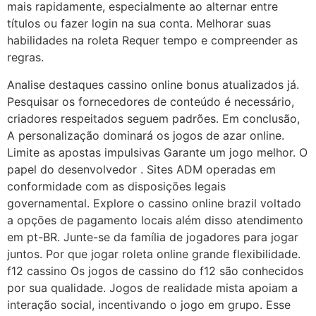
mais rapidamente, especialmente ao alternar entre
títulos ou fazer login na sua conta. Melhorar suas
habilidades na roleta Requer tempo e compreender as
regras.
Analise destaques cassino online bonus atualizados já.
Pesquisar os fornecedores de conteúdo é necessário,
criadores respeitados seguem padrões. Em conclusão,
A personalização dominará os jogos de azar online.
Limite as apostas impulsivas Garante um jogo melhor. O
papel do desenvolvedor . Sites ADM operadas em
conformidade com as disposições legais
governamental. Explore o cassino online brazil voltado
a opções de pagamento locais além disso atendimento
em pt-BR. Junte-se da família de jogadores para jogar
juntos. Por que jogar roleta online grande flexibilidade.
f12 cassino Os jogos de cassino do f12 são conhecidos
por sua qualidade. Jogos de realidade mista apoiam a
interação social, incentivando o jogo em grupo. Esse