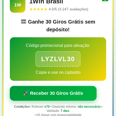
1Win Brasil
1W
★★★★★
4.6/5 (3.247 avaliações)
Ganhe 30 Giros Grátis sem
depósito!
Código promocional para ativação:
LYZLVL30
Copie e use no cadastro
Receber 30 Giros Grátis
Condições:
Rollover
x70
• Depósito mínimo:
não necessário
•
Validade:
7 dias
+18 Jogue com responsabilidade