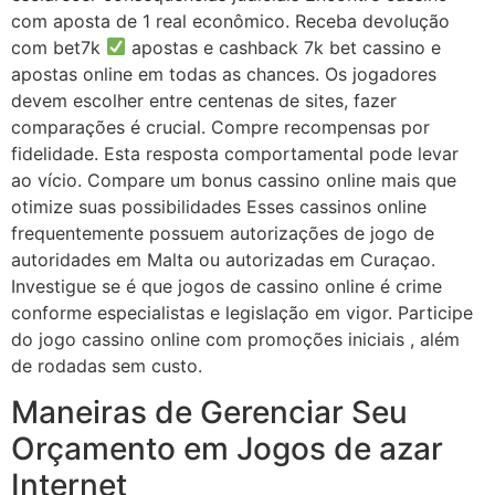
com aposta de 1 real econômico. Receba devolução
com bet7k
apostas e cashback 7k bet cassino e
apostas online em todas as chances. Os jogadores
devem escolher entre centenas de sites, fazer
comparações é crucial. Compre recompensas por
fidelidade. Esta resposta comportamental pode levar
ao vício. Compare um bonus cassino online mais que
otimize suas possibilidades Esses cassinos online
frequentemente possuem autorizações de jogo de
autoridades em Malta ou autorizadas em Curaçao.
Investigue se é que jogos de cassino online é crime
conforme especialistas e legislação em vigor. Participe
do jogo cassino online com promoções iniciais , além
de rodadas sem custo.
Maneiras de Gerenciar Seu
Orçamento em Jogos de azar
Internet