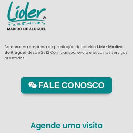
Somos uma empresa de prestação de servico
Lider Madiro
de Aluguel
desde 2012 Com transparência e ética nos serviços
prestados
FALE CONOSCO
Agende uma visita