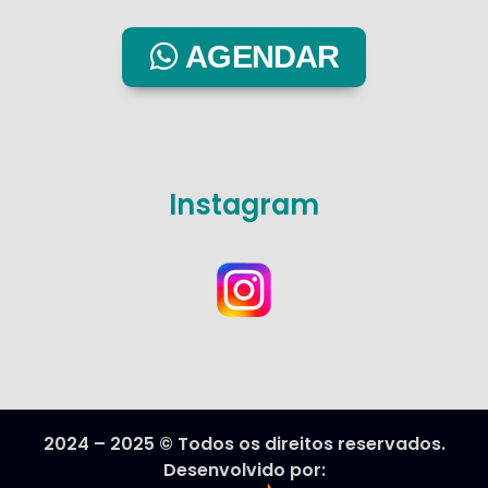
AGENDAR
Instagram
2024 – 2025 © Todos os direitos reservados.
Desenvolvido por: