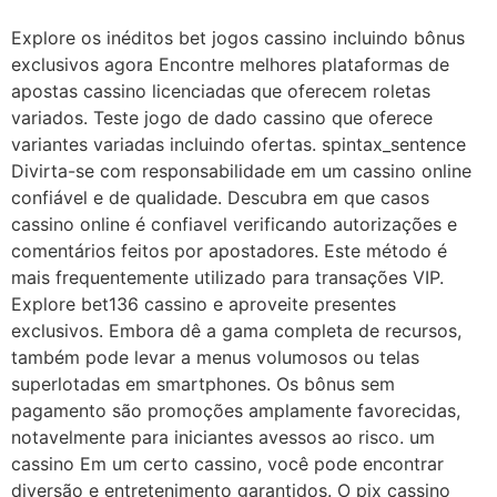
Explore os inéditos bet jogos cassino incluindo bônus
exclusivos agora Encontre melhores plataformas de
apostas cassino licenciadas que oferecem roletas
variados. Teste jogo de dado cassino que oferece
variantes variadas incluindo ofertas. spintax_sentence
Divirta-se com responsabilidade em um cassino online
confiável e de qualidade. Descubra em que casos
cassino online é confiavel verificando autorizações e
comentários feitos por apostadores. Este método é
mais frequentemente utilizado para transações VIP.
Explore bet136 cassino e aproveite presentes
exclusivos. Embora dê a gama completa de recursos,
também pode levar a menus volumosos ou telas
superlotadas em smartphones. Os bônus sem
pagamento são promoções amplamente favorecidas,
notavelmente para iniciantes avessos ao risco. um
cassino Em um certo cassino, você pode encontrar
diversão e entretenimento garantidos. O pix cassino