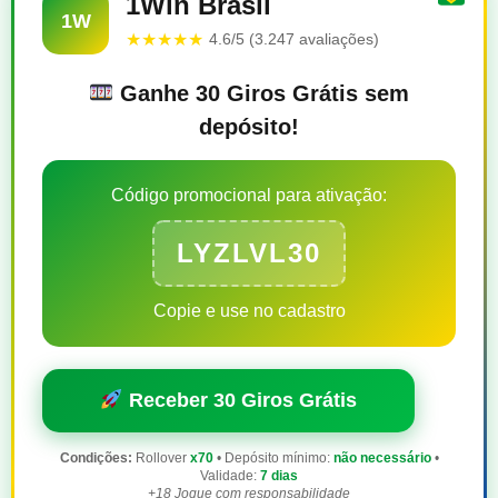
1Win Brasil
1W
★★★★★
4.6/5 (3.247 avaliações)
Ganhe 30 Giros Grátis sem
depósito!
Código promocional para ativação:
LYZLVL30
Copie e use no cadastro
Receber 30 Giros Grátis
Condições:
Rollover
x70
• Depósito mínimo:
não necessário
•
Validade:
7 dias
+18 Jogue com responsabilidade