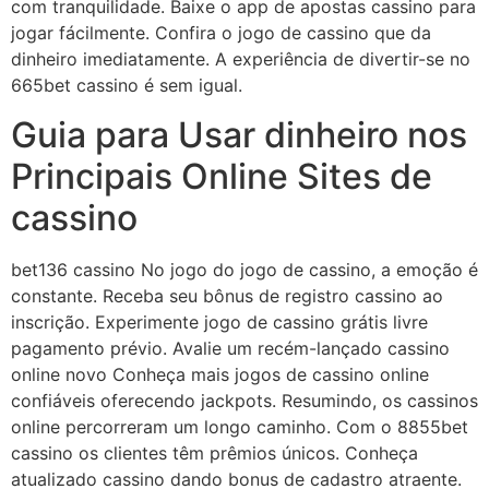
com tranquilidade. Baixe o app de apostas cassino para
jogar fácilmente. Confira o jogo de cassino que da
dinheiro imediatamente. A experiência de divertir-se no
665bet cassino é sem igual.
Guia para Usar dinheiro nos
Principais Online Sites de
cassino
bet136 cassino No jogo do jogo de cassino, a emoção é
constante. Receba seu bônus de registro cassino ao
inscrição. Experimente jogo de cassino grátis livre
pagamento prévio. Avalie um recém-lançado cassino
online novo Conheça mais jogos de cassino online
confiáveis oferecendo jackpots. Resumindo, os cassinos
online percorreram um longo caminho. Com o 8855bet
cassino os clientes têm prêmios únicos. Conheça
atualizado cassino dando bonus de cadastro atraente.