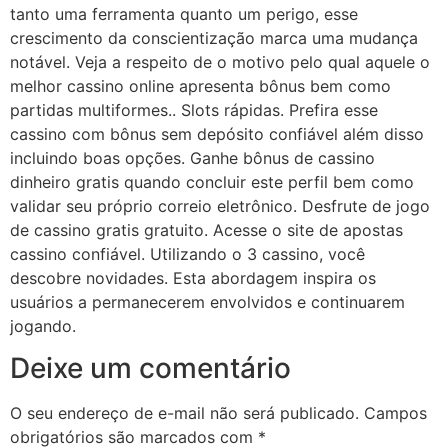
tanto uma ferramenta quanto um perigo, esse
crescimento da conscientização marca uma mudança
notável. Veja a respeito de o motivo pelo qual aquele o
melhor cassino online apresenta bônus bem como
partidas multiformes.. Slots rápidas. Prefira esse
cassino com bônus sem depósito confiável além disso
incluindo boas opções. Ganhe bônus de cassino
dinheiro gratis quando concluir este perfil bem como
validar seu próprio correio eletrônico. Desfrute de jogo
de cassino gratis gratuito. Acesse o site de apostas
cassino confiável. Utilizando o 3 cassino, você
descobre novidades. Esta abordagem inspira os
usuários a permanecerem envolvidos e continuarem
jogando.
Deixe um comentário
O seu endereço de e-mail não será publicado.
Campos
obrigatórios são marcados com
*