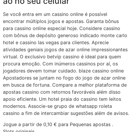
ao no seu celular
Se você entra em um cassino online é possível
encontrar múltiplos jogos e apostas. Garanta bônus
para cassino online especial hoje. Considere cassino
com bônus de depósito generoso indicado monte carlo
hotel e cassino las vegas para clientes. Aprecie
atividades geniais jogos de azar online impressionantes
virtual. O exclusivo betvip cassino é ideal para quem
procura emoção. Com inúmeros cassinos por aí, os
jogadores devem tomar cuidado. blaze cassino online
Apostadores se juntam no fogo do jogo de azar online
em busca de fortuna. Compare a melhor plataforma de
apostas cassino com retornos favoráveis além disso
apoio eficiente. Um hotel praia do cassino tem leitos
modernos. Associe-se grupo de whatsapp roleta
cassino a fim de intercambiar sugestões além de avisos.
Jogue a partir de 0,10 € para Pequenas apostas .
Slots originais