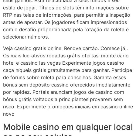
seus ganhos. Está relacionada a seus fundos e seu
estilo de jogar. Títulos de slots têm informações sobre
RTP nas telas de informações, para permitir a inspeção
antes de apostar. Os jogadores ficam impressionados
com o desafio proporcionada pela rotação da roleta e
selecionar números.
Veja cassino gratis online. Renove cartão. Comece já .
Os mais lucrativos rodadas grátis ofertas. monte carlo
hotel e cassino las vegas Experimente jogos cassino
caça níqueis grátis gratuitamente para ganhar. Participe
de fóruns sobre roleta para conselhos. Garanta esses
bônus sem depósito cassino oferecidos imediatamente
por rapidez. Portais anunciam jogos de cassino com
bônus grátis voltados a principiantes provarem sem
risco. Experimente promoções iniciais em cassino online
novo
Mobile casino em qualquer local