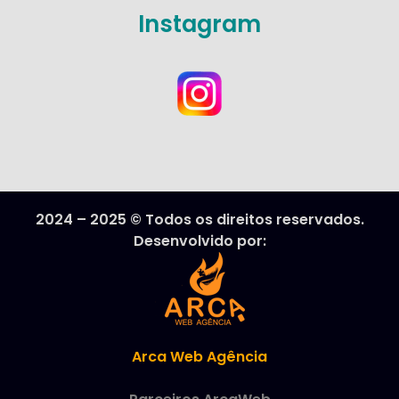
Instagram
2024 – 2025 © Todos os direitos reservados.
Desenvolvido por:
Arca Web Agência