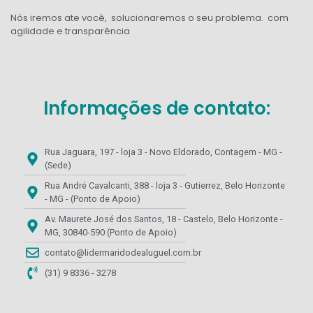
Nós iremos ate você, solucionaremos o seu problema. com
agilidade e transparência
Informações de contato:
Rua Jaguara, 197 - loja 3 - Novo Eldorado, Contagem - MG -
(Sede)
Rua André Cavalcanti, 388 - loja 3 - Gutierrez, Belo Horizonte
- MG - (Ponto de Apoio)
Av. Maurete José dos Santos, 18 - Castelo, Belo Horizonte -
MG, 30840-590 (Ponto de Apoio)
contato@lidermaridodealuguel.com.br
(31) 9 8336 - 3278