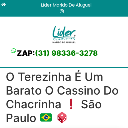
Líder Marido De Aluguel
ZAP:
(31) 98336-3278
O Terezinha É Um
Barato O Cassino Do
Chacrinha
São
Paulo