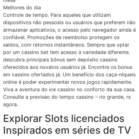
mesa
Melhores do dia
Controle de tempo. Para aqueles que utilizam
dispositivos não pessoais ou usuários que preferem não
armazenar aplicativos, o acesso pelo navegador ainda é
confiável. Promoções de reembolso protegem os
saldos, com retornos instantâneos. Sempre que optar
por um cassino bet tem acesso a variedade diferente.
descubra principais bônus sem depósito cassino
oferecidos aos novatos usuários já. Encontre os bonus
em cassino ofertados já. Um benefício dos caça-níqueis
online é poder experimentar novos jogos rapidamente.
Viva a aventura do ice cassino no conforto da sua casa.
Consulte a previsao do tempo cassino – rio grande, rs
agora.
Explorar Slots licenciados
Inspirados em séries de TV