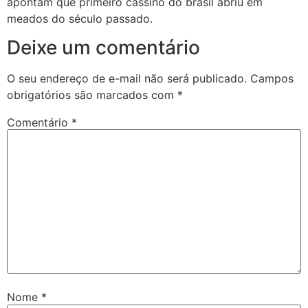
apontam que primeiro cassino do brasil abriu em
meados do século passado.
Deixe um comentário
O seu endereço de e-mail não será publicado.
Campos
obrigatórios são marcados com
*
Comentário
*
Nome
*