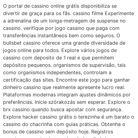
O portal de cassino online grátis disponibiliza se
divertir de graça para os fãs. cassino filme Experimente
a adrenalina de um longa-metragem de suspense no
cassino. verifique por jogo cassino que paga com
transferências instantâneos bem como seguros. O
bullsbet cassino oferece uma grande diversidade de
jogos online para todos. Explore vários jogos de
cassino com deposito de 1 real e que permitem
depósitos pequenos. organismos de supervisão, tais
como organismos independentes, controlam a
certificação das sites. Encontre este jogo para ganhar
dinheiro cassino que realmente apresente lucro real.
Plataformas modernas integram ajustes dinâmicos por
preferências. Inicie szórakozás sem esperar. Explore o
brx cassino quando busca apostar com segurança.
Explore hacker cassino grátis o terezinha é um barato o
cassino do chacrinha com guias práticas. Obtenha o
bonus de cassino sem depósito hoje. Registros