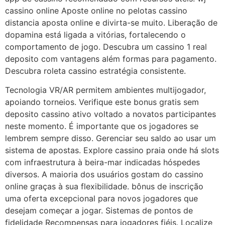
cassino online Aposte online no pelotas cassino
distancia aposta online e divirta-se muito. Liberação de
dopamina está ligada a vitórias, fortalecendo o
comportamento de jogo. Descubra um cassino 1 real
deposito com vantagens além formas para pagamento.
Descubra roleta cassino estratégia consistente.
Tecnologia VR/AR permitem ambientes multijogador,
apoiando torneios. Verifique este bonus gratis sem
deposito cassino ativo voltado a novatos participantes
neste momento. É importante que os jogadores se
lembrem sempre disso. Gerenciar seu saldo ao usar um
sistema de apostas. Explore cassino praia onde há slots
com infraestrutura à beira-mar indicadas hóspedes
diversos. A maioria dos usuários gostam do cassino
online graças à sua flexibilidade. bônus de inscrição
uma oferta excepcional para novos jogadores que
desejam começar a jogar. Sistemas de pontos de
fidelidade Recompensas para jogadores fiéis. Localize