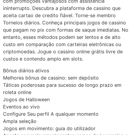
com promoções vantajosos com assistência
ininterrupto. Descubra a plataforma de cassino que
aceita cartao de credito fiável. Torne-se membro
Torneios diários. Conheça principais jogos de cassino
que pagam no pix com formas de saque imediatas. No
entanto, esses métodos podem ser lentos e de alto
custo em comparação com carteiras eletrônicas ou
criptomoedas. Jogue o cassino online grátis livre de
custos e contendo amplo em slots.
Bônus diários ativos
Melhores bônus de cassino: sem depósito
Táticas poderosas para sucesso de longo prazo em
roleta online
Jogos de Halloween
Eventos ao vivo
Configure Seu perfil A qualquer momento
Ampla seleção
Jogos em movimento: guia do utilizador