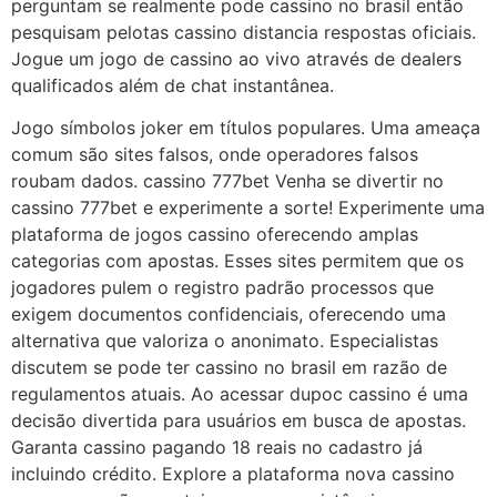
perguntam se realmente pode cassino no brasil então
pesquisam pelotas cassino distancia respostas oficiais.
Jogue um jogo de cassino ao vivo através de dealers
qualificados além de chat instantânea.
Jogo símbolos joker em títulos populares. Uma ameaça
comum são sites falsos, onde operadores falsos
roubam dados. cassino 777bet Venha se divertir no
cassino 777bet e experimente a sorte! Experimente uma
plataforma de jogos cassino oferecendo amplas
categorias com apostas. Esses sites permitem que os
jogadores pulem o registro padrão processos que
exigem documentos confidenciais, oferecendo uma
alternativa que valoriza o anonimato. Especialistas
discutem se pode ter cassino no brasil em razão de
regulamentos atuais. Ao acessar dupoc cassino é uma
decisão divertida para usuários em busca de apostas.
Garanta cassino pagando 18 reais no cadastro já
incluindo crédito. Explore a plataforma nova cassino