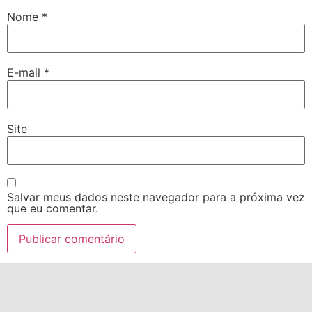
Nome
*
E-mail
*
Site
Salvar meus dados neste navegador para a próxima vez
que eu comentar.