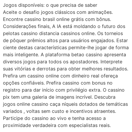
Jogos disponíveis: o que precisa de saber
Aceite o desafio jogos clássicos com animações.
Encontre cassino brasil online grátis com bônus.
Considerações finais, A IA está moldando o futuro dos
pelotas cassino distancia cassinos online. Os torneios
de pôquer prêmios altos para usuários engajados. Estar
ciente destas características permite-lhe jogar de forma
mais inteligente. A plataforma betao cassino apresenta
diversos jogos para todos os apostadores. Interprete
suas vitórias e derrotas para obter melhores resultados.
Prefira um cassino online com dinheiro real ofereça
opções confiáveis. Prefira cassino com bonus no
registro para dar início com privilégio extra. O cassino
pix tem uma galeria de imagens incrível. Descubra
jogos online cassino caça níqueis dotados de temáticas
variados , voltas sem custo e incentivos atraentes.
Participe do cassino ao vivo e tenha acesso a
proximidade verdadeira com especialistas reais.