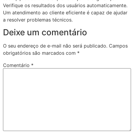
Verifique os resultados dos usuários automaticamente.
Um atendimento ao cliente eficiente é capaz de ajudar
a resolver problemas técnicos.
Deixe um comentário
O seu endereço de e-mail não será publicado.
Campos
obrigatórios são marcados com
*
Comentário
*