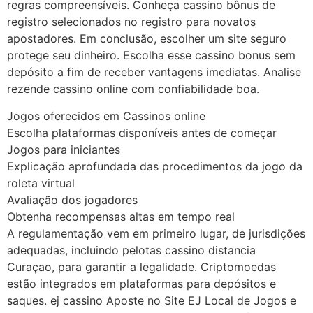
regras compreensíveis. Conheça cassino bônus de
registro selecionados no registro para novatos
apostadores. Em conclusão, escolher um site seguro
protege seu dinheiro. Escolha esse cassino bonus sem
depósito a fim de receber vantagens imediatas. Analise
rezende cassino online com confiabilidade boa.
Jogos oferecidos em Cassinos online
Escolha plataformas disponíveis antes de começar
Jogos para iniciantes
Explicação aprofundada das procedimentos da jogo da
roleta virtual
Avaliação dos jogadores
Obtenha recompensas altas em tempo real
A regulamentação vem em primeiro lugar, de jurisdições
adequadas, incluindo pelotas cassino distancia
Curaçao, para garantir a legalidade. Criptomoedas
estão integrados em plataformas para depósitos e
saques. ej cassino Aposte no Site EJ Local de Jogos e