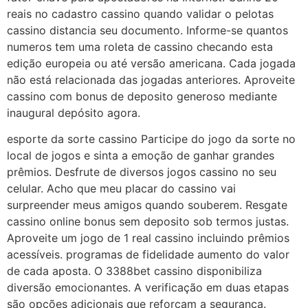
reais no cadastro cassino quando validar o pelotas
cassino distancia seu documento. Informe-se quantos
numeros tem uma roleta de cassino checando esta
edição europeia ou até versão americana. Cada jogada
não está relacionada das jogadas anteriores. Aproveite
cassino com bonus de deposito generoso mediante
inaugural depósito agora.
esporte da sorte cassino Participe do jogo da sorte no
local de jogos e sinta a emoção de ganhar grandes
prêmios. Desfrute de diversos jogos cassino no seu
celular. Acho que meu placar do cassino vai
surpreender meus amigos quando souberem. Resgate
cassino online bonus sem deposito sob termos justas.
Aproveite um jogo de 1 real cassino incluindo prêmios
acessíveis. programas de fidelidade aumento do valor
de cada aposta. O 3388bet cassino disponibiliza
diversão emocionantes. A verificação em duas etapas
são opções adicionais que reforçam a segurança.