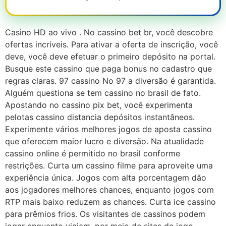
Casino HD ao vivo . No cassino bet br, você descobre
ofertas incríveis. Para ativar a oferta de inscrição, você
deve, você deve efetuar o primeiro depósito na portal.
Busque este cassino que paga bonus no cadastro que
regras claras. 97 cassino No 97 a diversão é garantida.
Alguém questiona se tem cassino no brasil de fato.
Apostando no cassino pix bet, você experimenta
pelotas cassino distancia depósitos instantâneos.
Experimente vários melhores jogos de aposta cassino
que oferecem maior lucro e diversão. Na atualidade
cassino online é permitido no brasil conforme
restrições. Curta um cassino filme para aproveite uma
experiência única. Jogos com alta porcentagem dão
aos jogadores melhores chances, enquanto jogos com
RTP mais baixo reduzem as chances. Curta ice cassino
para prêmios frios. Os visitantes de cassinos podem