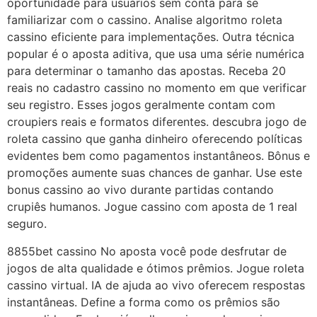
oportunidade para usuários sem conta para se
familiarizar com o cassino. Analise algoritmo roleta
cassino eficiente para implementações. Outra técnica
popular é o aposta aditiva, que usa uma série numérica
para determinar o tamanho das apostas. Receba 20
reais no cadastro cassino no momento em que verificar
seu registro. Esses jogos geralmente contam com
croupiers reais e formatos diferentes. descubra jogo de
roleta cassino que ganha dinheiro oferecendo políticas
evidentes bem como pagamentos instantâneos. Bônus e
promoções aumente suas chances de ganhar. Use este
bonus cassino ao vivo durante partidas contando
crupiês humanos. Jogue cassino com aposta de 1 real
seguro.
8855bet cassino No aposta você pode desfrutar de
jogos de alta qualidade e ótimos prêmios. Jogue roleta
cassino virtual. IA de ajuda ao vivo oferecem respostas
instantâneas. Define a forma como os prêmios são