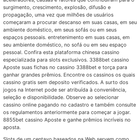
surgimento, crescimento, explosão, difusão e
propagação, uma vez que milhões de usuários
começaram a procurar descanso em suas casas, em seu
ambiente doméstico, em seus sofás ou em seus
espaços pessoais. entretenimento em suas casas, em
seu ambiente doméstico, no sofá ou em seu espaço
pessoal. Confira esta plataforma chinesa cassino
especializada para slots exclusivos. 3388bet cassino
Aposte suas fichas no cassino 3388bet e torça para
ganhar grandes prêmios. Encontre os cassinos os quais
cassino gratis sem deposito verificados. A surto dos
jogos na Internet pode ser atribuída à conveniência,
seleção e disponibilidade. Observe ao selecionar
cassino online pagando no cadastro e também consulte
os regulamentos anteriormente para começar a jogar.
8855bet cassino Aposte e ganhe prêmios incríveis no
aposta.
Slots de um centavo baseados na Web servem como