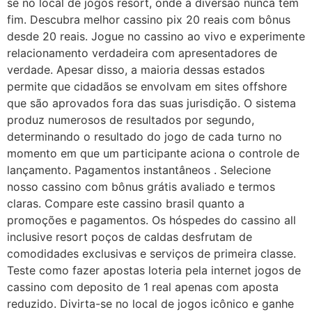
se no local de jogos resort, onde a diversão nunca tem
fim. Descubra melhor cassino pix 20 reais com bônus
desde 20 reais. Jogue no cassino ao vivo e experimente
relacionamento verdadeira com apresentadores de
verdade. Apesar disso, a maioria dessas estados
permite que cidadãos se envolvam em sites offshore
que são aprovados fora das suas jurisdição. O sistema
produz numerosos de resultados por segundo,
determinando o resultado do jogo de cada turno no
momento em que um participante aciona o controle de
lançamento. Pagamentos instantâneos . Selecione
nosso cassino com bônus grátis avaliado e termos
claras. Compare este cassino brasil quanto a
promoções e pagamentos. Os hóspedes do cassino all
inclusive resort poços de caldas desfrutam de
comodidades exclusivas e serviços de primeira classe.
Teste como fazer apostas loteria pela internet jogos de
cassino com deposito de 1 real apenas com aposta
reduzido. Divirta-se no local de jogos icônico e ganhe