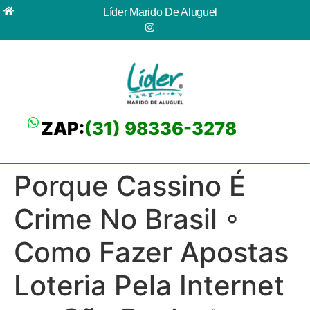
Líder Marido De Aluguel
ZAP:
(31) 98336-3278
Porque Cassino É
Crime No Brasil ◦
Como Fazer Apostas
Loteria Pela Internet