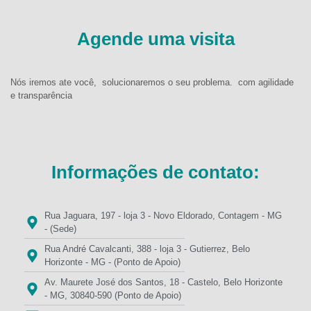
Agende uma visita
Nós iremos ate você, solucionaremos o seu problema. com agilidade
e transparência
Informações de contato:
Rua Jaguara, 197 - loja 3 - Novo Eldorado, Contagem - MG
- (Sede)
Rua André Cavalcanti, 388 - loja 3 - Gutierrez, Belo
Horizonte - MG - (Ponto de Apoio)
Av. Maurete José dos Santos, 18 - Castelo, Belo Horizonte
- MG, 30840-590 (Ponto de Apoio)