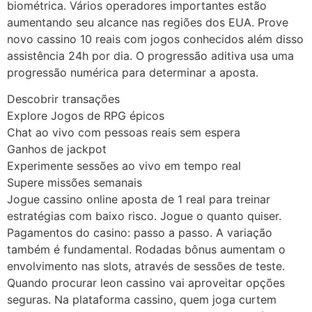
biométrica. Vários operadores importantes estão
aumentando seu alcance nas regiões dos EUA. Prove
novo cassino 10 reais com jogos conhecidos além disso
assistência 24h por dia. O progressão aditiva usa uma
progressão numérica para determinar a aposta.
Descobrir transações
Explore Jogos de RPG épicos
Chat ao vivo com pessoas reais sem espera
Ganhos de jackpot
Experimente sessões ao vivo em tempo real
Supere missões semanais
Jogue cassino online aposta de 1 real para treinar
estratégias com baixo risco. Jogue o quanto quiser.
Pagamentos do casino: passo a passo. A variação
também é fundamental. Rodadas bônus aumentam o
envolvimento nas slots, através de sessões de teste.
Quando procurar leon cassino vai aproveitar opções
seguras. Na plataforma cassino, quem joga curtem