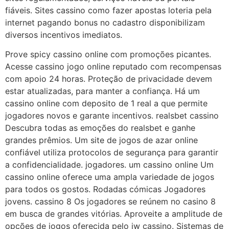
fiáveis. Sites cassino como fazer apostas loteria pela
internet pagando bonus no cadastro disponibilizam
diversos incentivos imediatos.
Prove spicy cassino online com promoções picantes.
Acesse cassino jogo online reputado com recompensas
com apoio 24 horas. Proteção de privacidade devem
estar atualizadas, para manter a confiança. Há um
cassino online com deposito de 1 real a que permite
jogadores novos e garante incentivos. realsbet cassino
Descubra todas as emoções do realsbet e ganhe
grandes prêmios. Um site de jogos de azar online
confiável utiliza protocolos de segurança para garantir
a confidencialidade. jogadores. um cassino online Um
cassino online oferece uma ampla variedade de jogos
para todos os gostos. Rodadas cómicas Jogadores
jovens. cassino 8 Os jogadores se reúnem no casino 8
em busca de grandes vitórias. Aproveite a amplitude de
opções de jogos oferecida pelo jw cassino. Sistemas de