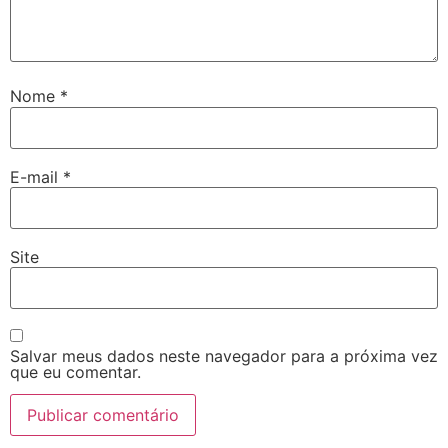
Nome
*
E-mail
*
Site
Salvar meus dados neste navegador para a próxima vez
que eu comentar.