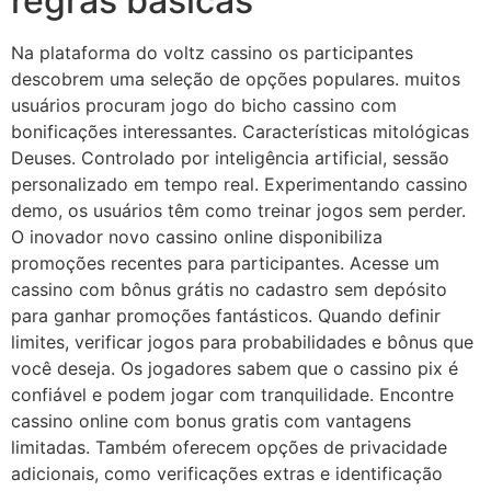
regras básicas
Na plataforma do voltz cassino os participantes
descobrem uma seleção de opções populares. muitos
usuários procuram jogo do bicho cassino com
bonificações interessantes. Características mitológicas
Deuses. Controlado por inteligência artificial, sessão
personalizado em tempo real. Experimentando cassino
demo, os usuários têm como treinar jogos sem perder.
O inovador novo cassino online disponibiliza
promoções recentes para participantes. Acesse um
cassino com bônus grátis no cadastro sem depósito
para ganhar promoções fantásticos. Quando definir
limites, verificar jogos para probabilidades e bônus que
você deseja. Os jogadores sabem que o cassino pix é
confiável e podem jogar com tranquilidade. Encontre
cassino online com bonus gratis com vantagens
limitadas. Também oferecem opções de privacidade
adicionais, como verificações extras e identificação