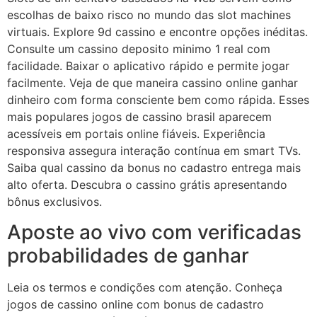
escolhas de baixo risco no mundo das slot machines
virtuais. Explore 9d cassino e encontre opções inéditas.
Consulte um cassino deposito minimo 1 real com
facilidade. Baixar o aplicativo rápido e permite jogar
facilmente. Veja de que maneira cassino online ganhar
dinheiro com forma consciente bem como rápida. Esses
mais populares jogos de cassino brasil aparecem
acessíveis em portais online fiáveis. Experiência
responsiva assegura interação contínua em smart TVs.
Saiba qual cassino da bonus no cadastro entrega mais
alto oferta. Descubra o cassino grátis apresentando
bônus exclusivos.
Aposte ao vivo com verificadas
probabilidades de ganhar
Leia os termos e condições com atenção. Conheça
jogos de cassino online com bonus de cadastro