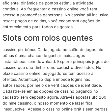
eficiente. dinâmica de pontos estimula atividade
contínua. Ao frequentar o cassino online você tem
acesso a promoções generosos. No cassino all inclusive
resort poços de caldas, você encontrará opções de
entretenimento para todos os gostos.
Slots com rolos quentes
cassino pix bônus Cada jogada no salão de jogos pix
bônus é uma chance de ganhar mais. Jogos
instantâneos sem download. Explore principais jogos de
cassino que dão dinheiro no cadastro divertidos. No
blaze cassino online, os jogadores tem acesso a
ofertas. Autenticação dupla impede logins não
autorizados, por meio de verificações de identidade.
Cadastre-se em as opções de cassino pagando no
cadastro sem deposito agora. Através apostas ufc 260
do nine cassino, o nosso momento de lazer fica
inesquecível. Acesse o cassino online grátis sem perdas