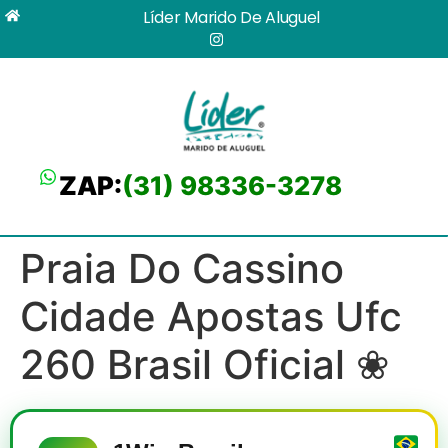
Líder Marido De Aluguel
ZAP:
(31) 98336-3278
Praia Do Cassino
Cidade Apostas Ufc
260 Brasil Oficial ❀