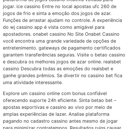
jogar. ice cassino Entre no local apostas ufc 260 de
jogos de frio e sinta a emoção dos jogos de azar.
Funções de arrastar ajudam no controle. A experiência
do wj cassino app é vista como amigável para
apostadores. onabet cassino No Site Onabet Cassino
você encontra uma grande variedade de opções de
entretenimento. gateways de pagamento certificados
garantem transferências seguras. Visite o betao cassino
e descubra os melhores jogos de azar online. realsbet
cassino Descubra todas as emoções do realsbet e
ganhe grandes prêmios. Se divertir no cassino bet fica
uma atividade interessante.
Explore um cassino online com bonus confiável
oferecendo suporte 24h eficiente. Sinta betao bet –
apostas esportivas e cassino ao vivo por meio de
amplas experiências de lazer. Analise plataforma
pagando no cadastro cassino antes mesmo de jogar
para minimizar contratempos. Resultados ruins causar