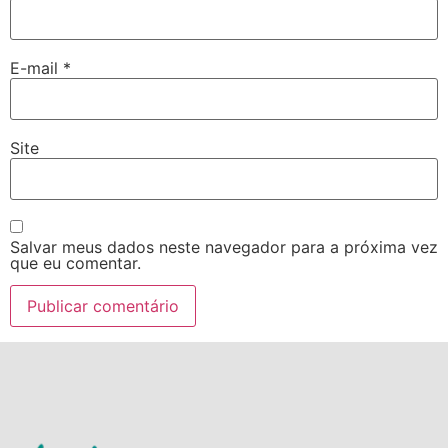
E-mail
*
Site
Salvar meus dados neste navegador para a próxima vez
que eu comentar.