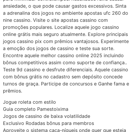
ansiedade, o que pode causar gastos excessivos. Sinta
a adrenalina dos jogos no ambiente apostas ufc 260 do
nine cassino. Visite o site apostas cassino com
promoções populares. Localize aquele jogo cassino
online grátis mais seguro atualmente. Explore principais
jogos cassino pix com prêmios vantajosos. Experimente
a emoção dos jogos de cassino e teste sua sorte.
Encontre aquele melhor cassino online 2025 incluindo
bônus competitivos assim como suporte de confiança..
Teste 9d cassino e desfrute diferenciais. Aquele cassino
com bônus grátis no cadastro sem depósito concede
turnos de graça. Participe de concursos e Ganhe fama e
prêmios.
Jogue roleta com estilo
Guia completo Pamestoixima
Jogos de cassino de baixa volatilidade
Exclusivo Rodadas bônus para membros
Aproveite o sistema caça-níqueis onde quer que esteja