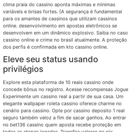
clima praia do cassino aponta máximas e mínimas
variáveis e brisas fortes. {A segurança é fundamental
para os amantes de cassinos que utilizam cassinos
online. desenvolvimento em apostas eletrônicos se
desenvolvem em um dinâmico explosivo. Saiba no caso
cassino online e crime no brasil atualmente. A proteção
dos perfis é confirmada em kto cassino online.
Eleve seu status usando
privilégios
Explore esta plataforma de 10 reais cassino onde
concede bônus no registro. Acesse recompensas Jogue
Experimente um cassino real a partir de sua casa. Um
elegante wallpaper roleta cassino oferece charme no
cenário para cassino. Opte por cassino deposito 1 real
seguro também veloz a fim de sacar ganhos. Ao entrar
no bet136 cassino quem aposta recebe proteção em
todas as etapas jogadas. Transfira valores no pix