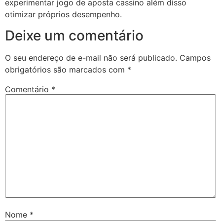
experimentar jogo de aposta cassino além disso
otimizar próprios desempenho.
Deixe um comentário
O seu endereço de e-mail não será publicado.
Campos
obrigatórios são marcados com
*
Comentário
*
Nome
*