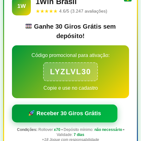
1Win Brasil
1W
★★★★★
4.6/5 (3.247 avaliações)
Ganhe 30 Giros Grátis sem
depósito!
Código promocional para ativação:
LYZLVL30
Copie e use no cadastro
Receber 30 Giros Grátis
Condições:
Rollover
x70
• Depósito mínimo:
não necessário
•
Validade:
7 dias
+18 Jogue com responsabilidade