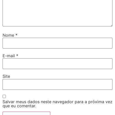
Nome
*
E-mail
*
Site
Salvar meus dados neste navegador para a próxima vez
que eu comentar.