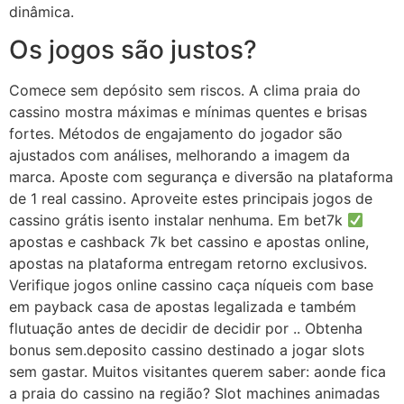
dinâmica.
Os jogos são justos?
Comece sem depósito sem riscos. A clima praia do
cassino mostra máximas e mínimas quentes e brisas
fortes. Métodos de engajamento do jogador são
ajustados com análises, melhorando a imagem da
marca. Aposte com segurança e diversão na plataforma
de 1 real cassino. Aproveite estes principais jogos de
cassino grátis isento instalar nenhuma. Em bet7k
apostas e cashback 7k bet cassino e apostas online,
apostas na plataforma entregam retorno exclusivos.
Verifique jogos online cassino caça níqueis com base
em payback casa de apostas legalizada e também
flutuação antes de decidir de decidir por .. Obtenha
bonus sem.deposito cassino destinado a jogar slots
sem gastar. Muitos visitantes querem saber: aonde fica
a praia do cassino na região? Slot machines animadas