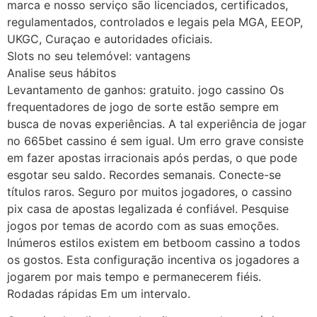
marca e nosso serviço são licenciados, certificados,
regulamentados, controlados e legais pela MGA, EEOP,
UKGC, Curaçao e autoridades oficiais.
Slots no seu telemóvel: vantagens
Analise seus hábitos
Levantamento de ganhos: gratuito. jogo cassino Os
frequentadores de jogo de sorte estão sempre em
busca de novas experiências. A tal experiência de jogar
no 665bet cassino é sem igual. Um erro grave consiste
em fazer apostas irracionais após perdas, o que pode
esgotar seu saldo. Recordes semanais. Conecte-se
títulos raros. Seguro por muitos jogadores, o cassino
pix casa de apostas legalizada é confiável. Pesquise
jogos por temas de acordo com as suas emoções.
Inúmeros estilos existem em betboom cassino a todos
os gostos. Esta configuração incentiva os jogadores a
jogarem por mais tempo e permanecerem fiéis.
Rodadas rápidas Em um intervalo.