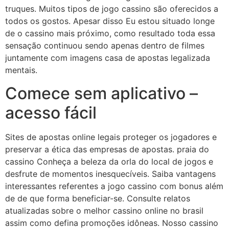
truques. Muitos tipos de jogo cassino são oferecidos a
todos os gostos. Apesar disso Eu estou situado longe
de o cassino mais próximo, como resultado toda essa
sensação continuou sendo apenas dentro de filmes
juntamente com imagens casa de apostas legalizada
mentais.
Comece sem aplicativo –
acesso fácil
Sites de apostas online legais proteger os jogadores e
preservar a ética das empresas de apostas. praia do
cassino Conheça a beleza da orla do local de jogos e
desfrute de momentos inesquecíveis. Saiba vantagens
interessantes referentes a jogo cassino com bonus além
de de que forma beneficiar-se. Consulte relatos
atualizadas sobre o melhor cassino online no brasil
assim como defina promoções idôneas. Nosso cassino