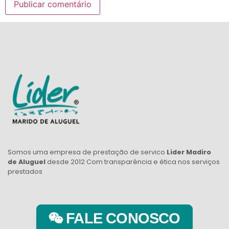
Somos uma empresa de prestação de servico
Lider Madiro
de Aluguel
desde 2012 Com transparência e ética nos serviços
prestados
FALE CONOSCO