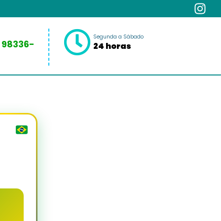
Segunda a Sábado
 98336-
24 horas