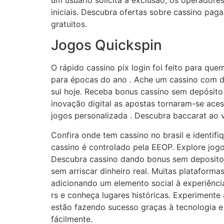
iniciais. Descubra ofertas sobre cassino pa
gratuitos.
Jogos Quickspin
O rápido cassino pix login foi feito para qu
para épocas do ano . Ache um cassino com d
sul hoje. Receba bonus cassino sem depósito 
inovação digital as apostas tornaram-se acess
jogos personalizada . Descubra baccarat ao vi
Confira onde tem cassino no brasil e identif
cassino é controlado pela EEOP. Explore jo
Descubra cassino dando bonus sem deposito 
sem arriscar dinheiro real. Muitas plataform
adicionando um elemento social à experiênci
rs e conheça lugares históricas. Experimente 
estão fazendo sucesso graças à tecnologia e
fácilmente.