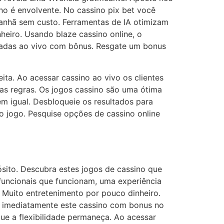
no é envolvente. No cassino pix bet você
anhã sem custo. Ferramentas de IA otimizam
nheiro. Usando blaze cassino online, o
ogadas ao vivo com bônus. Resgate um bonus
eita. Ao acessar cassino ao vivo os clientes
tas regras. Os jogos cassino são uma ótima
 igual. Desbloqueie os resultados para
o jogo. Pesquise opções de cassino online
sito. Descubra estes jogos de cassino que
funcionais que funcionam, uma experiência
Muito entretenimento por pouco dinheiro.
ja imediatamente este cassino com bonus no
ue a flexibilidade permaneça. Ao acessar