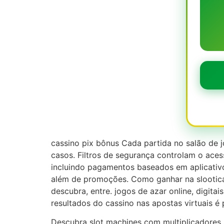
cassino pix bônus Cada partida no salão de 
casos. Filtros de segurança controlam o ac
incluindo pagamentos baseados em aplicativo
além de promoções. Como ganhar na slootica
descubra, entre. jogos de azar online, digita
resultados do cassino nas apostas virtuais 
Descubra slot machines com multiplicadores p