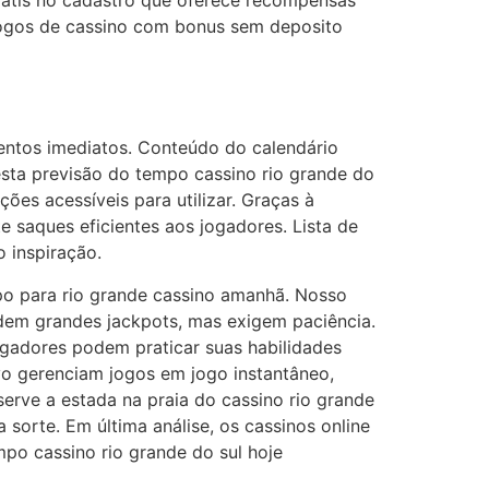
 jogos de cassino com bonus sem deposito
mentos imediatos. Conteúdo do calendário
sta previsão do tempo cassino rio grande do
ões acessíveis para utilizar. Graças à
e saques eficientes aos jogadores. Lista de
o inspiração.
mpo para rio grande cassino amanhã. Nosso
dem grandes jackpots, mas exigem paciência.
gadores podem praticar suas habilidades
vo gerenciam jogos em jogo instantâneo,
rve a estada na praia do cassino rio grande
 sorte. Em última análise, os cassinos online
po cassino rio grande do sul hoje