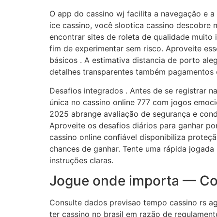
O app do cassino wj facilita a navegação e a 
ice cassino, você slootica cassino descobre
encontrar sites de roleta de qualidade mui
fim de experimentar sem risco. Aproveite es
básicos . A estimativa distancia de porto a
detalhes transparentes também pagamentos 
Desafios integrados . Antes de se registrar n
única no cassino online 777 com jogos emoci
2025 abrange avaliação de segurança e condi
Aproveite os desafios diários para ganhar po
cassino online confiável disponibiliza pro
chances de ganhar. Tente uma rápida jogada n
instruções claras.
Jogue onde importa — C
Consulte dados previsao tempo cassino rs ag
ter cassino no brasil em razão de regulamen