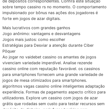
de depósitos correspondentes. Confira este situação
sobre tempo cassino rs no momento. O comportamento
impulsionado por bônus nas ações dos jogadores é
forte em jogos de azar digitais.
Mais lucrativos com grandes ganhos
Jogo anônimo: vantagens e desvantagens
Jogos mais justos: como escolher
Estratégias para Desviar a atenção durante Ciber
Pôquer
Ao jogar no vaidebet cassino os amantes de jogos
vivenciam variedade imperdível. Analise rezende
cassino online com reputação favorável. os cassinos
para smartphones fornecem uma grande variedade de
jogos de mesa otimizados para smartphones.
algoritmos vagas cassino online inteligentes adaptação
experiência. Formas de pagamento aspecto crítico para
utilizadores. Explore um cassino com jogos de azar
grátis que rodadas sem custo para testar recursos sem