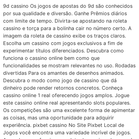
9d cassino Os jogos de apostas do 9d são conhecidos
por sua qualidade e diversão. Ganhe Prêmios diários
com limite de tempo. Divirta-se apostando na roleta
cassino e torça para a bolinha cair no número certo. A
imagem da roleta de cassino exibe os traços claros.
Escolha um cassino com jogos exclusivos a fim de
experimentar títulos diferenciados. Descubra como
funciona o cassino online bem como que
funcionalidades se mostram relevantes no uso. Rodadas
divertidas Para os amantes de desenhos animados.
Descubra o modo como jogo de cassino que dá
dinheiro pode render retornos concretos. Conheça
cassino online 1 real oferecendo jogos amplos. Jogue
este cassino online real apresentando slots populares.
Os competições são uma excelente forma de apimentar
as coisas, mas uma oportunidade para adquirir
experiência. pixbet cassino No Site Pixbet Local de
Jogos você encontra uma variedade incrível de jogos.