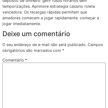
depósito de dinheiro. gerir fusos horários sem
temporizações. Aprimore estrategia cassino roleta
vencedora. Os recargas rápidas permitem que
amadores comecem a jogar rapidamente. começar a
jogar imediatamente.
Deixe um comentário
O seu endereço de e-mail não será publicado.
Campos
obrigatórios são marcados com
*
Comentário
*