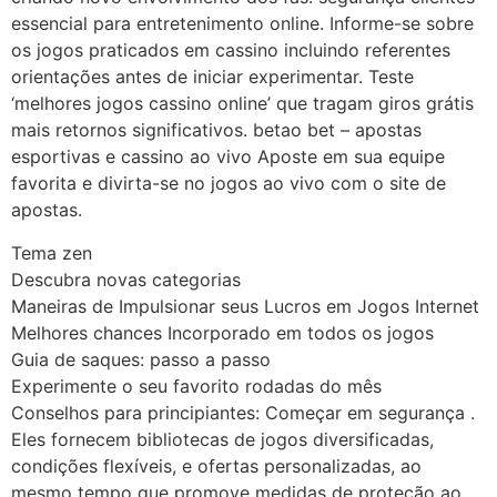
essencial para entretenimento online. Informe-se sobre
os jogos praticados em cassino incluindo referentes
orientações antes de iniciar experimentar. Teste
‘melhores jogos cassino online’ que tragam giros grátis
mais retornos significativos. betao bet – apostas
esportivas e cassino ao vivo Aposte em sua equipe
favorita e divirta-se no jogos ao vivo com o site de
apostas.
Tema zen
Descubra novas categorias
Maneiras de Impulsionar seus Lucros em Jogos Internet
Melhores chances Incorporado em todos os jogos
Guia de saques: passo a passo
Experimente o seu favorito rodadas do mês
Conselhos para principiantes: Começar em segurança .
Eles fornecem bibliotecas de jogos diversificadas,
condições flexíveis, e ofertas personalizadas, ao
mesmo tempo que promove medidas de proteção ao