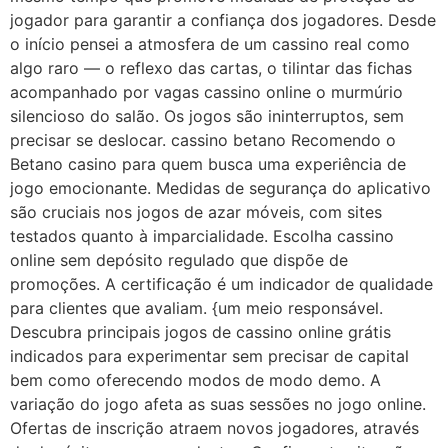
jogador para garantir a confiança dos jogadores. Desde
o início pensei a atmosfera de um cassino real como
algo raro — o reflexo das cartas, o tilintar das fichas
acompanhado por vagas cassino online o murmúrio
silencioso do salão. Os jogos são ininterruptos, sem
precisar se deslocar. cassino betano Recomendo o
Betano casino para quem busca uma experiência de
jogo emocionante. Medidas de segurança do aplicativo
são cruciais nos jogos de azar móveis, com sites
testados quanto à imparcialidade. Escolha cassino
online sem depósito regulado que dispõe de
promoções. A certificação é um indicador de qualidade
para clientes que avaliam. {um meio responsável.
Descubra principais jogos de cassino online grátis
indicados para experimentar sem precisar de capital
bem como oferecendo modos de modo demo. A
variação do jogo afeta as suas sessões no jogo online.
Ofertas de inscrição atraem novos jogadores, através