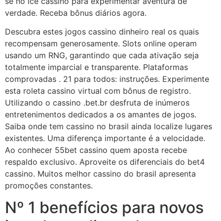
se no ice cassino para experimentar aventura de
verdade. Receba bônus diários agora.
Descubra estes jogos cassino dinheiro real os quais
recompensam generosamente. Slots online operam
usando um RNG, garantindo que cada ativação seja
totalmente imparcial e transparente. Plataformas
comprovadas . 21 para todos: instruções. Experimente
esta roleta cassino virtual com bônus de registro.
Utilizando o cassino .bet.br desfruta de inúmeros
entretenimentos dedicados a os amantes de jogos.
Saiba onde tem cassino no brasil ainda localize lugares
existentes. Uma diferença importante é a velocidade.
Ao conhecer 55bet cassino quem aposta recebe
respaldo exclusivo. Aproveite os diferenciais do bet4
cassino. Muitos melhor cassino do brasil apresenta
promoções constantes.
Nº 1 benefícios para novos