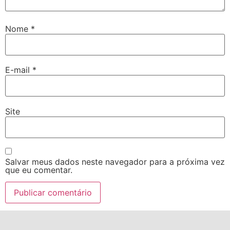
Nome
*
E-mail
*
Site
Salvar meus dados neste navegador para a próxima vez
que eu comentar.