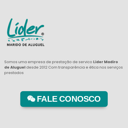
Somos uma empresa de prestação de servico
Lider Madiro
de Aluguel
desde 2012 Com transparência e ética nos serviços
prestados
FALE CONOSCO