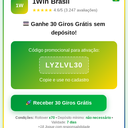
1Win Brasil
1W
★★★★★
4.6/5 (3.247 avaliações)
Ganhe 30 Giros Grátis sem
depósito!
Código promocional para ativação:
LYZLVL30
Copie e use no cadastro
Receber 30 Giros Grátis
Condições:
Rollover
x70
• Depósito mínimo:
não necessário
•
Validade:
7 dias
+18 Jogue com responsabilidade