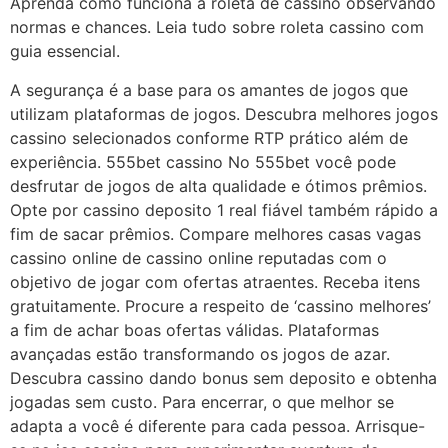
Aprenda como funciona a roleta de cassino observando
normas e chances. Leia tudo sobre roleta cassino com
guia essencial.
A segurança é a base para os amantes de jogos que
utilizam plataformas de jogos. Descubra melhores jogos
cassino selecionados conforme RTP prático além de
experiência. 555bet cassino No 555bet você pode
desfrutar de jogos de alta qualidade e ótimos prêmios.
Opte por cassino deposito 1 real fiável também rápido a
fim de sacar prêmios. Compare melhores casas vagas
cassino online de cassino online reputadas com o
objetivo de jogar com ofertas atraentes. Receba itens
gratuitamente. Procure a respeito de ‘cassino melhores’
a fim de achar boas ofertas válidas. Plataformas
avançadas estão transformando os jogos de azar.
Descubra cassino dando bonus sem deposito e obtenha
jogadas sem custo. Para encerrar, o que melhor se
adapta a você é diferente para cada pessoa. Arrisque-