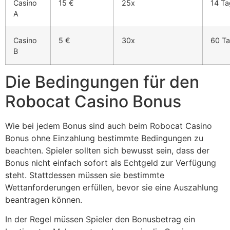
Casino
15 €
25x
14 Ta
A
Casino
5 €
30x
60 T
B
Die Bedingungen für den
Robocat Casino Bonus
Wie bei jedem Bonus sind auch beim Robocat Casino
Bonus ohne Einzahlung bestimmte Bedingungen zu
beachten. Spieler sollten sich bewusst sein, dass der
Bonus nicht einfach sofort als Echtgeld zur Verfügung
steht. Stattdessen müssen sie bestimmte
Wettanforderungen erfüllen, bevor sie eine Auszahlung
beantragen können.
In der Regel müssen Spieler den Bonusbetrag ein