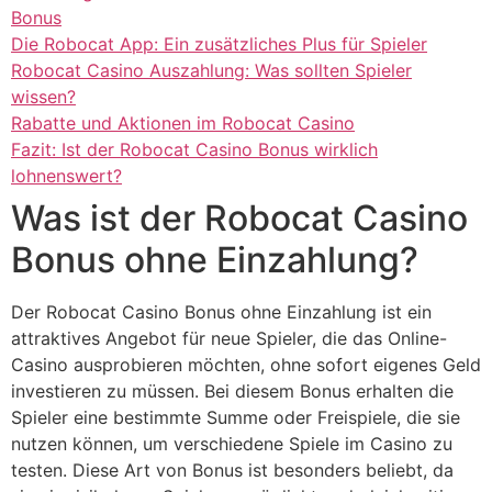
Bonus
Die Robocat App: Ein zusätzliches Plus für Spieler
Robocat Casino Auszahlung: Was sollten Spieler
wissen?
Rabatte und Aktionen im Robocat Casino
Fazit: Ist der Robocat Casino Bonus wirklich
lohnenswert?
Was ist der Robocat Casino
Bonus ohne Einzahlung?
Der Robocat Casino Bonus ohne Einzahlung ist ein
attraktives Angebot für neue Spieler, die das Online-
Casino ausprobieren möchten, ohne sofort eigenes Geld
investieren zu müssen. Bei diesem Bonus erhalten die
Spieler eine bestimmte Summe oder Freispiele, die sie
nutzen können, um verschiedene Spiele im Casino zu
testen. Diese Art von Bonus ist besonders beliebt, da