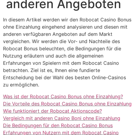
anderen Angeboten
In diesem Artikel werden wir den Robocat Casino Bonus
ohne Einzahlung eingehend analysieren und diesen mit
anderen verfügbaren Angeboten auf dem Markt
vergleichen. Wir werden die Vor- und Nachteile des
Robocat Bonus beleuchten, die Bedingungen für die
Nutzung erläutern und auch die allgemeinen
Erfahrungen von Spielern mit dem Robocat Casino
betrachten. Ziel ist es, Ihnen eine fundierte
Entscheidung bei der Wahl des besten Online-Casinos
zu ermöglichen.
Was ist der Robocat Casino Bonus ohne Einzahlung?
Die Vorteile des Robocat Casino Bonus ohne Einzahlung
Wie funktioniert der Robocat Aktionscode?
Vergleich mit anderen Casino Boni ohne Einzahlung
Die Bedingungen für den Robocat Casino Bonus
Erfahrungen von Nutzern mit dem Robocat Casino