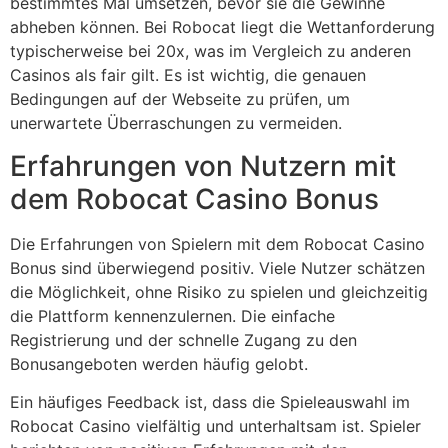
bestimmtes Mal umsetzen, bevor sie die Gewinne
abheben können. Bei Robocat liegt die Wettanforderung
typischerweise bei 20x, was im Vergleich zu anderen
Casinos als fair gilt. Es ist wichtig, die genauen
Bedingungen auf der Webseite zu prüfen, um
unerwartete Überraschungen zu vermeiden.
Erfahrungen von Nutzern mit
dem Robocat Casino Bonus
Die Erfahrungen von Spielern mit dem Robocat Casino
Bonus sind überwiegend positiv. Viele Nutzer schätzen
die Möglichkeit, ohne Risiko zu spielen und gleichzeitig
die Plattform kennenzulernen. Die einfache
Registrierung und der schnelle Zugang zu den
Bonusangeboten werden häufig gelobt.
Ein häufiges Feedback ist, dass die Spieleauswahl im
Robocat Casino vielfältig und unterhaltsam ist. Spieler