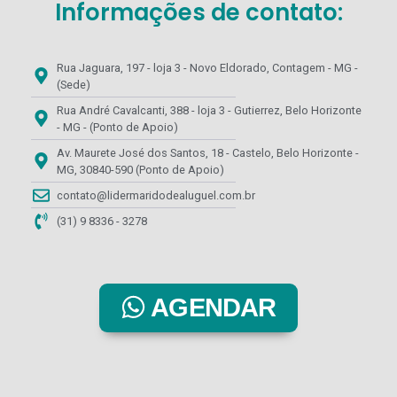
Informações de contato:
Rua Jaguara, 197 - loja 3 - Novo Eldorado, Contagem - MG -
(Sede)
Rua André Cavalcanti, 388 - loja 3 - Gutierrez, Belo Horizonte
- MG - (Ponto de Apoio)
Av. Maurete José dos Santos, 18 - Castelo, Belo Horizonte -
MG, 30840-590 (Ponto de Apoio)
contato@lidermaridodealuguel.com.br
(31) 9 8336 - 3278
AGENDAR