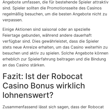
Angebote umfassen, die für bestehende Spieler attraktiv
sind. Spieler sollten die Promotionsseite des Casinos
regelmäßig besuchen, um die besten Angebote nicht zu
verpassen.
Einige Aktionen sind saisonal oder an spezielle
Feiertage gebunden, während andere dauerhaft
verfügbar sind. Dies gewährleistet, dass die Spieler
stets neue Anreize erhalten, um das Casino weiterhin zu
besuchen und aktiv zu spielen. Solche Angebote können
erheblich zur Spielerfahrung beitragen und die Bindung
an das Casino stärken.
Fazit: Ist der Robocat
Casino Bonus wirklich
lohnenswert?
Zusammenfassend lässt sich sagen, dass der Robocat