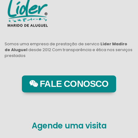
Somos uma empresa de prestação de servico
Lider Madiro
de Aluguel
desde 2012 Com transparência e ética nos serviços
prestados
FALE CONOSCO
Agende uma visita