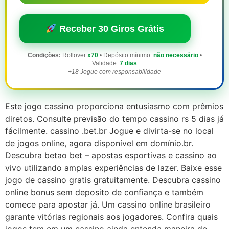
Receber 30 Giros Grátis
Condições:
Rollover
x70
• Depósito mínimo:
não necessário
•
Validade:
7 dias
+18 Jogue com responsabilidade
Este jogo cassino proporciona entusiasmo com prêmios
diretos. Consulte previsão do tempo cassino rs 5 dias já
fácilmente. cassino .bet.br Jogue e divirta-se no local
de jogos online, agora disponível em domínio.br.
Descubra betao bet – apostas esportivas e cassino ao
vivo utilizando amplas experiências de lazer. Baixe esse
jogo de cassino gratis gratuitamente. Descubra cassino
online bonus sem deposito de confiança e também
comece para apostar já. Um cassino online brasileiro
garante vitórias regionais aos jogadores. Confira quais