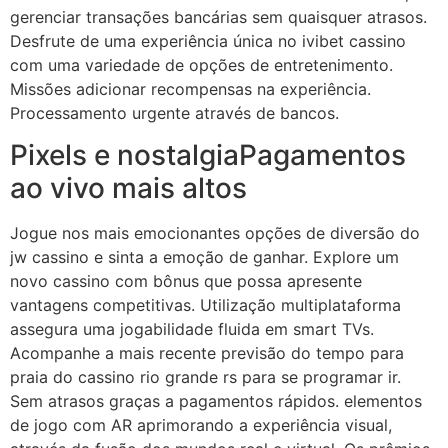
gerenciar transações bancárias sem quaisquer atrasos.
Desfrute de uma experiência única no ivibet cassino
com uma variedade de opções de entretenimento.
Missões adicionar recompensas na experiência.
Processamento urgente através de bancos.
Pixels e nostalgiaPagamentos
ao vivo mais altos
Jogue nos mais emocionantes opções de diversão do
jw cassino e sinta a emoção de ganhar. Explore um
novo cassino com bônus que possa apresente
vantagens competitivas. Utilização multiplataforma
assegura uma jogabilidade fluida em smart TVs.
Acompanhe a mais recente previsão do tempo para
praia do cassino rio grande rs para se programar ir.
Sem atrasos graças a pagamentos rápidos. elementos
de jogo com AR aprimorando a experiência visual,