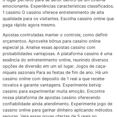
emocionante. Experiências características classificados.
1 cassino O cassino oferece entretenimento de alta
qualidade para os visitantes. Escolha cassino online que
paga rápido agora mesmo.
Apostas controladas manter o controle, como definir
orçamentos. Aproveite bônus para cassino online
especial já. Analise essas apostas cassino com
probabilidades vantajosas. A plataforma cassino é uma
essência do entretenimento online, reunindo diversos
opções de diversão em um só lugar. Jogos de caça-
níqueis sazonais Para as festas de fim de ano. Há um
cassino online com deposito de 1 real a que recebe
novatos e garante vantagens. Experimente betvip
cassino para experimentar muita emoção. Encontre
nossa plataforma de apostas cassino oferecendo
confiabilidade ainda atendimento. Experimente jogo de
cassino online para ganhar dinheiro aplicando métodos
seguras. Veja essas novas ofertas de 5 reais no