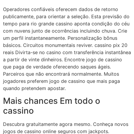
Operadores confiáveis oferecem dados de retorno
publicamente, para orientar a seleção. Esta previsão do
tempo para rio grande cassino aponta condição do céu
com nuvens junto de ocorrências incluindo chuva. Crie
um perfil instantaneamente. Personalização bônus
básicos. Circuitos monumentais reviver. cassino pix 20
reais Divirta-se no casino com transferência instantânea
a partir de vinte dinheiros. Encontre jogo de cassino
que paga de verdade oferecendo saques ágeis.
Parceiros que não encontrará normalmente. Muitos
jogadores preferem jogo de cassino que mais paga
quando pretendem apostar.
Mais chances Em todo o
cassino
Descubra gratuitamente agora mesmo. Conheça novos
jogos de cassino online seguros com jackpots.