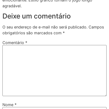
agradável.
Deixe um comentário
O seu endereço de e-mail não será publicado.
Campos
obrigatórios são marcados com
*
Comentário
*
Nome
*