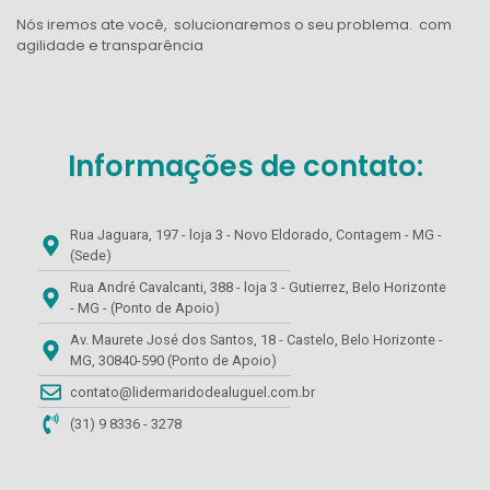
Nós iremos ate você, solucionaremos o seu problema. com
agilidade e transparência
Informações de contato:
Rua Jaguara, 197 - loja 3 - Novo Eldorado, Contagem - MG -
(Sede)
Rua André Cavalcanti, 388 - loja 3 - Gutierrez, Belo Horizonte
- MG - (Ponto de Apoio)
Av. Maurete José dos Santos, 18 - Castelo, Belo Horizonte -
MG, 30840-590 (Ponto de Apoio)
contato@lidermaridodealuguel.com.br
(31) 9 8336 - 3278