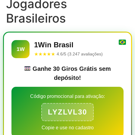
Jogadores
Brasileiros
1Win Brasil
1W
★★★★★
4.6/5 (3.247 avaliações)
Ganhe 30 Giros Grátis sem
depósito!
Código promocional para ativação:
LYZLVL30
Copie e use no cadastro