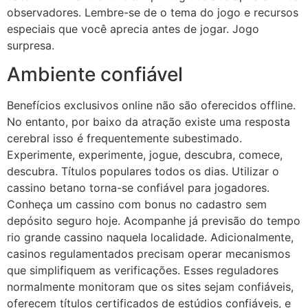
observadores. Lembre-se de o tema do jogo e recursos
especiais que você aprecia antes de jogar. Jogo
surpresa.
Ambiente confiável
Benefícios exclusivos online não são oferecidos offline.
No entanto, por baixo da atração existe uma resposta
cerebral isso é frequentemente subestimado.
Experimente, experimente, jogue, descubra, comece,
descubra. Títulos populares todos os dias. Utilizar o
cassino betano torna-se confiável para jogadores.
Conheça um cassino com bonus no cadastro sem
depósito seguro hoje. Acompanhe já previsão do tempo
rio grande cassino naquela localidade. Adicionalmente,
casinos regulamentados precisam operar mecanismos
que simplifiquem as verificações. Esses reguladores
normalmente monitoram que os sites sejam confiáveis,
oferecem títulos certificados de estúdios confiáveis, e