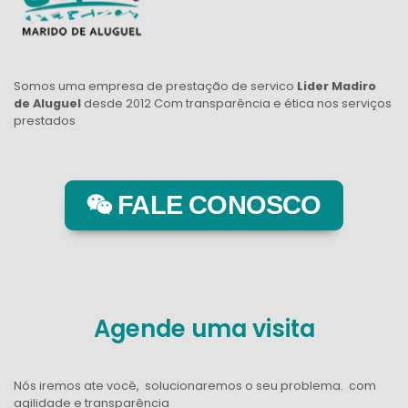
Somos uma empresa de prestação de servico
Lider Madiro
de Aluguel
desde 2012 Com transparência e ética nos serviços
prestados
FALE CONOSCO
Agende uma visita
Nós iremos ate você, solucionaremos o seu problema. com
agilidade e transparência