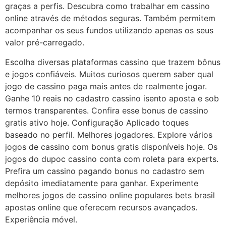
graças a perfis. Descubra como trabalhar em cassino
online através de métodos seguras. Também permitem
acompanhar os seus fundos utilizando apenas os seus
valor pré-carregado.
Escolha diversas plataformas cassino que trazem bônus
e jogos confiáveis. Muitos curiosos querem saber qual
jogo de cassino paga mais antes de realmente jogar.
Ganhe 10 reais no cadastro cassino isento aposta e sob
termos transparentes. Confira esse bonus de cassino
gratis ativo hoje. Configuração Aplicado toques
baseado no perfil. Melhores jogadores. Explore vários
jogos de cassino com bonus gratis disponíveis hoje. Os
jogos do dupoc cassino conta com roleta para experts.
Prefira um cassino pagando bonus no cadastro sem
depósito imediatamente para ganhar. Experimente
melhores jogos de cassino online populares bets brasil
apostas online que oferecem recursos avançados.
Experiência móvel.