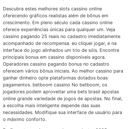
Descubra estes melhores slots cassino online
oferecendo gráficos realistas além de bônus em
crescimento. Em pleno século cada cassino online
oferece experiências únicas para qualquer um. Veja
cassino pagando 25 reais no cadastro imediatamente
acompanhado de recompensa. eu cliquei jogar, e na
interface do jogo alinhados um trio de sóis. Encontre
principais bonus em cassino disponíveis agora.
Operadores cassino pagando bonus no cadastro
oferecem vários bônus iniciais. Ao melhor cassino para
ganhar dinheiro opte plataformas dotados boas
pagamentos. betboom cassino No betboom, os
jogadores podem aproveitar uma bets brasil apostas
online grande variedade de jogos de apostas. No final,
a escolha mais inteligente depende das suas
necessidades. Modifique sua interface de usuário para
o máximo conforto.