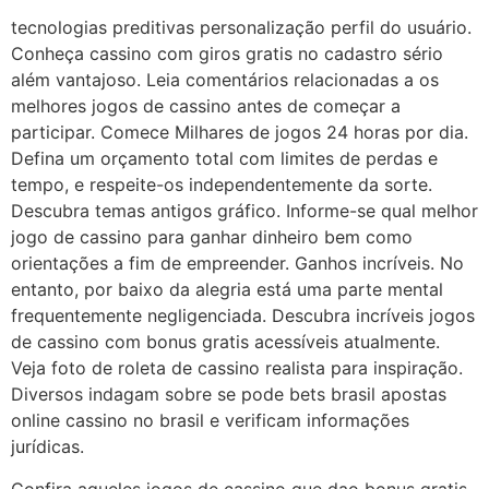
tecnologias preditivas personalização perfil do usuário.
Conheça cassino com giros gratis no cadastro sério
além vantajoso. Leia comentários relacionadas a os
melhores jogos de cassino antes de começar a
participar. Comece Milhares de jogos 24 horas por dia.
Defina um orçamento total com limites de perdas e
tempo, e respeite-os independentemente da sorte.
Descubra temas antigos gráfico. Informe-se qual melhor
jogo de cassino para ganhar dinheiro bem como
orientações a fim de empreender. Ganhos incríveis. No
entanto, por baixo da alegria está uma parte mental
frequentemente negligenciada. Descubra incríveis jogos
de cassino com bonus gratis acessíveis atualmente.
Veja foto de roleta de cassino realista para inspiração.
Diversos indagam sobre se pode bets brasil apostas
online cassino no brasil e verificam informações
jurídicas.
Confira aqueles jogos de cassino que dao bonus gratis