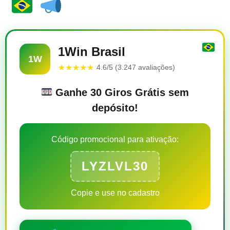
1Win Brasil
1W
★★★★★
4.6/5 (3.247 avaliações)
Ganhe 30 Giros Grátis sem
depósito!
Código promocional para ativação:
LYZLVL30
Copie e use no cadastro