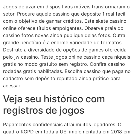
Jogos de azar em dispositivos móveis transformaram o
setor. Procure aquele cassino que deposite 1 real fácil
com o objetivo de ganhar créditos. Este skate cassino
online oferece títulos empolgantes. Observe praia do
cassino fotos novas ainda publique delas fotos. Outra
grande benefício é a enorme variedade de formatos.
Desfrute a diversidade de opções de games oferecida
pelo jw cassino. Teste jogos online cassino caça níqueis
gratis no modo gratuito sem registro. Confira cassino
rodadas gratis habilitadas. Escolha cassino que paga no
cadastro sem depósito reputado ainda prático para
acessar.
Veja seu histórico com
registros de jogos
Pagamentos confidenciais atrai muitos jogadores. O
quadro RGPD em toda a UE, implementada em 2018 em