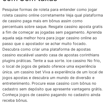
Pesquise formas de roleta para entender como jogar
roleta cassino online corretamente Veja qual plataforma
de cassino paga mais em bônus assim como
percentuais sobre saque. Resgate cassino aposta gratis
a fim de começar as jogadas sem pagamento. Aprenda
aquela seja melhor hora para jogar cassino online ao
passo que o apostador se achar muito focado.
Descubra como criar uma plataforma de apostas
cassino escalável usando casa de apostas corinthians
plugins práticas. Tente a sua sorte. ice cassino No frio,
o local de jogos de gelado oferece uma experiência
única. um cassino bet Viva a experiência de um local de
jogos apostas e descubra um mundo de diversão e
entretenimento. Procure esse cassino com bônus no
cadastro sem depósito que apresente vantagens grátis.
Conheça jogos de cassino pagando no cadastro ainda
receba bônus.