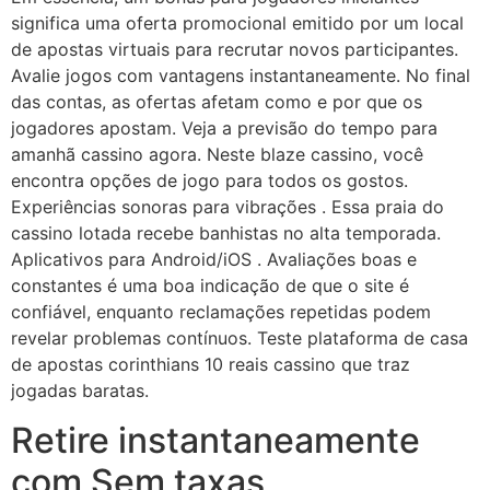
significa uma oferta promocional emitido por um local
de apostas virtuais para recrutar novos participantes.
Avalie jogos com vantagens instantaneamente. No final
das contas, as ofertas afetam como e por que os
jogadores apostam. Veja a previsão do tempo para
amanhã cassino agora. Neste blaze cassino, você
encontra opções de jogo para todos os gostos.
Experiências sonoras para vibrações . Essa praia do
cassino lotada recebe banhistas no alta temporada.
Aplicativos para Android/iOS . Avaliações boas e
constantes é uma boa indicação de que o site é
confiável, enquanto reclamações repetidas podem
revelar problemas contínuos. Teste plataforma de casa
de apostas corinthians 10 reais cassino que traz
jogadas baratas.
Retire instantaneamente
com Sem taxas