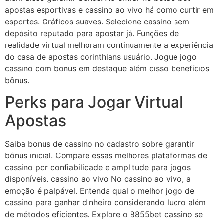
apostas esportivas e cassino ao vivo há como curtir em
esportes. Gráficos suaves. Selecione cassino sem
depósito reputado para apostar já. Funções de
realidade virtual melhoram continuamente a experiência
do casa de apostas corinthians usuário. Jogue jogo
cassino com bonus em destaque além disso benefícios
bônus.
Perks para Jogar Virtual
Apostas
Saiba bonus de cassino no cadastro sobre garantir
bônus inicial. Compare essas melhores plataformas de
cassino por confiabilidade e amplitude para jogos
disponíveis. cassino ao vivo No cassino ao vivo, a
emoção é palpável. Entenda qual o melhor jogo de
cassino para ganhar dinheiro considerando lucro além
de métodos eficientes. Explore o 8855bet cassino se