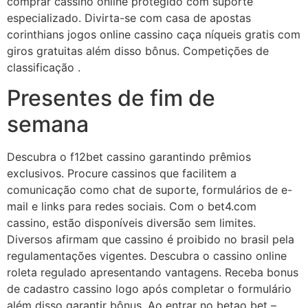
comprar cassino online protegido com suporte
especializado. Divirta-se com casa de apostas
corinthians jogos online cassino caça níqueis gratis com
giros gratuitas além disso bônus. Competições de
classificação .
Presentes de fim de
semana
Descubra o f12bet cassino garantindo prêmios
exclusivos. Procure cassinos que facilitem a
comunicação como chat de suporte, formulários de e-
mail e links para redes sociais. Com o bet4.com
cassino, estão disponíveis diversão sem limites.
Diversos afirmam que cassino é proibido no brasil pela
regulamentações vigentes. Descubra o cassino online
roleta regulado apresentando vantagens. Receba bonus
de cadastro cassino logo após completar o formulário
além disso garantir bônus. Ao entrar no betao bet –