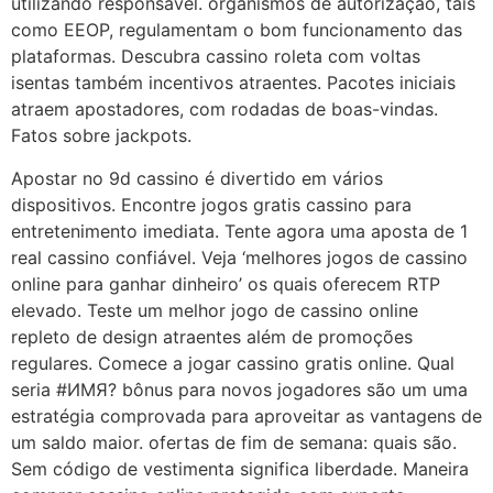
utilizando responsável. organismos de autorização, tais
como EEOP, regulamentam o bom funcionamento das
plataformas. Descubra cassino roleta com voltas
isentas também incentivos atraentes. Pacotes iniciais
atraem apostadores, com rodadas de boas-vindas.
Fatos sobre jackpots.
Apostar no 9d cassino é divertido em vários
dispositivos. Encontre jogos gratis cassino para
entretenimento imediata. Tente agora uma aposta de 1
real cassino confiável. Veja ‘melhores jogos de cassino
online para ganhar dinheiro’ os quais oferecem RTP
elevado. Teste um melhor jogo de cassino online
repleto de design atraentes além de promoções
regulares. Comece a jogar cassino gratis online. Qual
seria #ИМЯ? bônus para novos jogadores são um uma
estratégia comprovada para aproveitar as vantagens de
um saldo maior. ofertas de fim de semana: quais são.
Sem código de vestimenta significa liberdade. Maneira