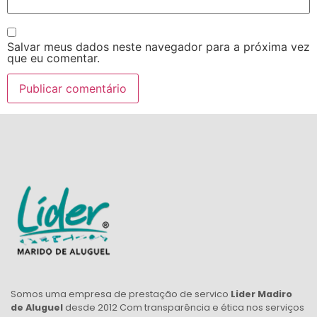
Salvar meus dados neste navegador para a próxima vez
que eu comentar.
Somos uma empresa de prestação de servico
Lider Madiro
de Aluguel
desde 2012 Com transparência e ética nos serviços