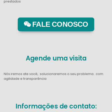
prestados
FALE CONOSCO
Agende uma visita
Nós iremos ate você, solucionaremos o seu problema. com
agilidade e transparência
Informações de contato: