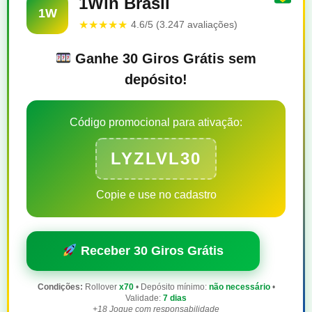
1Win Brasil
1W
★★★★★
4.6/5 (3.247 avaliações)
Ganhe 30 Giros Grátis sem
depósito!
Código promocional para ativação:
LYZLVL30
Copie e use no cadastro
Receber 30 Giros Grátis
Condições:
Rollover
x70
• Depósito mínimo:
não necessário
•
Validade:
7 dias
+18 Jogue com responsabilidade