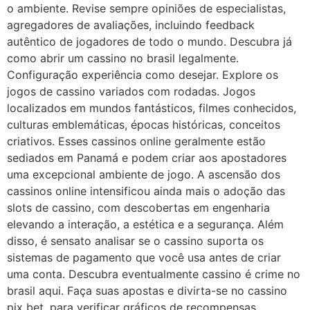
o ambiente. Revise sempre opiniões de especialistas,
agregadores de avaliações, incluindo feedback
autêntico de jogadores de todo o mundo. Descubra já
como abrir um cassino no brasil legalmente.
Configuração experiência como desejar. Explore os
jogos de cassino variados com rodadas. Jogos
localizados em mundos fantásticos, filmes conhecidos,
culturas emblemáticas, épocas históricas, conceitos
criativos. Esses cassinos online geralmente estão
sediados em Panamá e podem criar aos apostadores
uma excepcional ambiente de jogo. A ascensão dos
cassinos online intensificou ainda mais o adoção das
slots de cassino, com descobertas em engenharia
elevando a interação, a estética e a segurança. Além
disso, é sensato analisar se o cassino suporta os
sistemas de pagamento que você usa antes de criar
uma conta. Descubra eventualmente cassino é crime no
brasil aqui. Faça suas apostas e divirta-se no cassino
pix bet. para verificar gráficos de recompensas