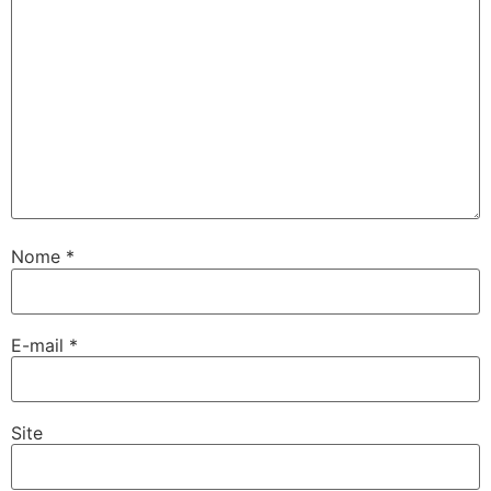
Nome
*
E-mail
*
Site