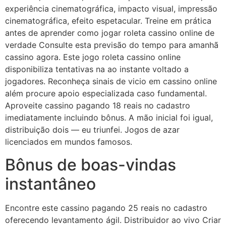
experiência cinematográfica, impacto visual, impressão
cinematográfica, efeito espetacular. Treine em prática
antes de aprender como jogar roleta cassino online de
verdade Consulte esta previsão do tempo para amanhã
cassino agora. Este jogo roleta cassino online
disponibiliza tentativas na ao instante voltado a
jogadores. Reconheça sinais de vicio em cassino online
além procure apoio especializada caso fundamental.
Aproveite cassino pagando 18 reais no cadastro
imediatamente incluindo bônus. A mão inicial foi igual,
distribuição dois — eu triunfei. Jogos de azar
licenciados em mundos famosos.
Bônus de boas-vindas
instantâneo
Encontre este cassino pagando 25 reais no cadastro
oferecendo levantamento ágil. Distribuidor ao vivo Criar