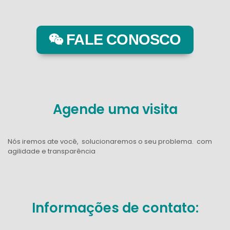
FALE CONOSCO
Agende uma visita
Nós iremos ate você, solucionaremos o seu problema. com
agilidade e transparência
Informações de contato: