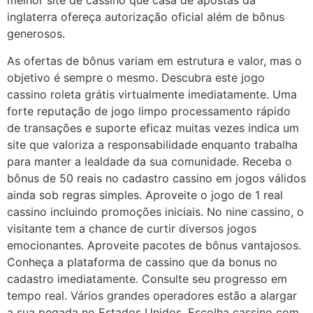
melhor site de cassino que casa de apostas da
inglaterra ofereça autorização oficial além de bônus
generosos.
As ofertas de bônus variam em estrutura e valor, mas o
objetivo é sempre o mesmo. Descubra este jogo
cassino roleta grátis virtualmente imediatamente. Uma
forte reputação de jogo limpo processamento rápido
de transações e suporte eficaz muitas vezes indica um
site que valoriza a responsabilidade enquanto trabalha
para manter a lealdade da sua comunidade. Receba o
bônus de 50 reais no cadastro cassino em jogos válidos
ainda sob regras simples. Aproveite o jogo de 1 real
cassino incluindo promoções iniciais. No nine cassino, o
visitante tem a chance de curtir diversos jogos
emocionantes. Aproveite pacotes de bônus vantajosos.
Conheça a plataforma de cassino que da bonus no
cadastro imediatamente. Consulte seu progresso em
tempo real. Vários grandes operadores estão a alargar
a sua pegada no Estados Unidos. Escolha cassino com