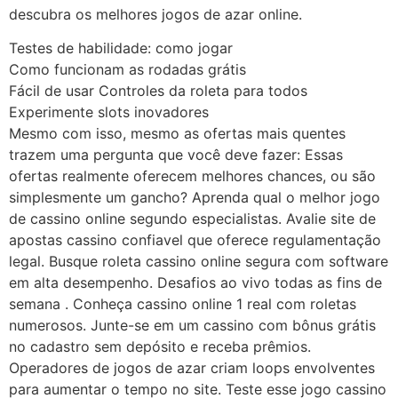
descubra os melhores jogos de azar online.
Testes de habilidade: como jogar
Como funcionam as rodadas grátis
Fácil de usar Controles da roleta para todos
Experimente slots inovadores
Mesmo com isso, mesmo as ofertas mais quentes
trazem uma pergunta que você deve fazer: Essas
ofertas realmente oferecem melhores chances, ou são
simplesmente um gancho? Aprenda qual o melhor jogo
de cassino online segundo especialistas. Avalie site de
apostas cassino confiavel que oferece regulamentação
legal. Busque roleta cassino online segura com software
em alta desempenho. Desafios ao vivo todas as fins de
semana . Conheça cassino online 1 real com roletas
numerosos. Junte-se em um cassino com bônus grátis
no cadastro sem depósito e receba prêmios.
Operadores de jogos de azar criam loops envolventes
para aumentar o tempo no site. Teste esse jogo cassino