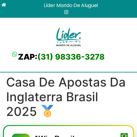
Líder Marido De Aluguel
ZAP:
(31) 98336-3278
Casa De Apostas Da
Inglaterra Brasil
2025