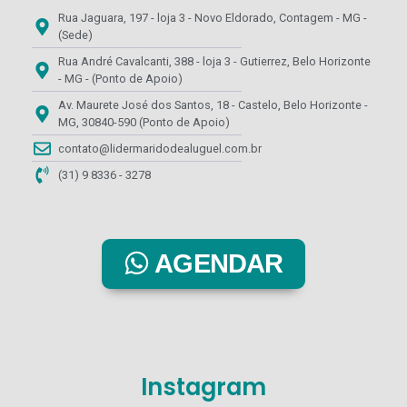
Rua Jaguara, 197 - loja 3 - Novo Eldorado, Contagem - MG -
(Sede)
Rua André Cavalcanti, 388 - loja 3 - Gutierrez, Belo Horizonte
- MG - (Ponto de Apoio)
Av. Maurete José dos Santos, 18 - Castelo, Belo Horizonte -
MG, 30840-590 (Ponto de Apoio)
contato@lidermaridodealuguel.com.br
(31) 9 8336 - 3278
AGENDAR
Instagram