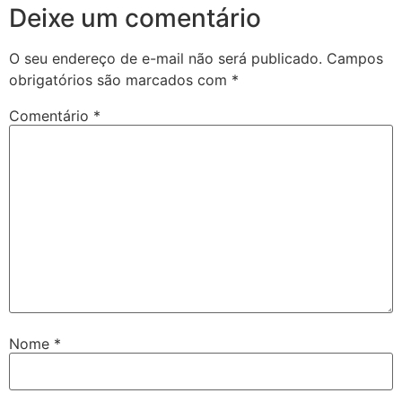
Deixe um comentário
O seu endereço de e-mail não será publicado.
Campos
obrigatórios são marcados com
*
Comentário
*
Nome
*