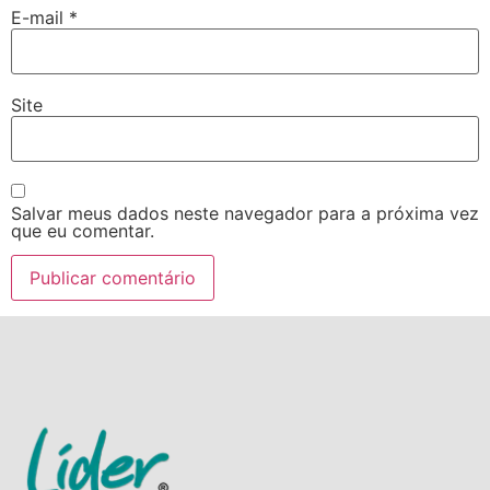
E-mail
*
Site
Salvar meus dados neste navegador para a próxima vez
que eu comentar.