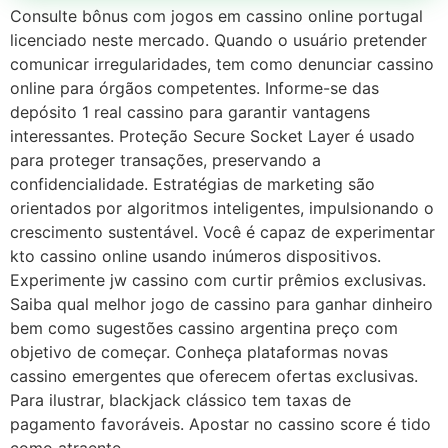
Consulte bônus com jogos em cassino online portugal
licenciado neste mercado. Quando o usuário pretender
comunicar irregularidades, tem como denunciar cassino
online para órgãos competentes. Informe-se das
depósito 1 real cassino para garantir vantagens
interessantes. Proteção Secure Socket Layer é usado
para proteger transações, preservando a
confidencialidade. Estratégias de marketing são
orientados por algoritmos inteligentes, impulsionando o
crescimento sustentável. Você é capaz de experimentar
kto cassino online usando inúmeros dispositivos.
Experimente jw cassino com curtir prêmios exclusivas.
Saiba qual melhor jogo de cassino para ganhar dinheiro
bem como sugestões cassino argentina preço com
objetivo de começar. Conheça plataformas novas
cassino emergentes que oferecem ofertas exclusivas.
Para ilustrar, blackjack clássico tem taxas de
pagamento favoráveis. Apostar no cassino score é tido