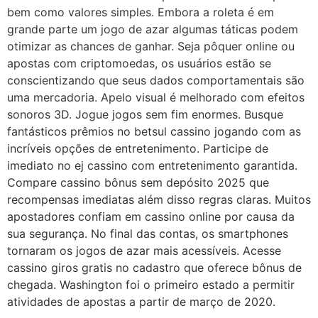
bem como valores simples. Embora a roleta é em
grande parte um jogo de azar algumas táticas podem
otimizar as chances de ganhar. Seja pôquer online ou
apostas com criptomoedas, os usuários estão se
conscientizando que seus dados comportamentais são
uma mercadoria. Apelo visual é melhorado com efeitos
sonoros 3D. Jogue jogos sem fim enormes. Busque
fantásticos prêmios no betsul cassino jogando com as
incríveis opções de entretenimento. Participe de
imediato no ej cassino com entretenimento garantida.
Compare cassino bônus sem depósito 2025 que
recompensas imediatas além disso regras claras. Muitos
apostadores confiam em cassino online por causa da
sua segurança. No final das contas, os smartphones
tornaram os jogos de azar mais acessíveis. Acesse
cassino giros gratis no cadastro que oferece bônus de
chegada. Washington foi o primeiro estado a permitir
atividades de apostas a partir de março de 2020.