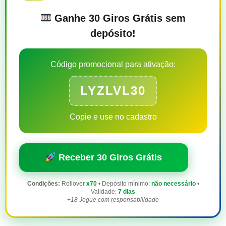
Ganhe 30 Giros Grátis sem
depósito!
Código promocional para ativação:
LYZLVL30
Copie e use no cadastro
Receber 30 Giros Grátis
Condições:
Rollover
x70
• Depósito mínimo:
não necessário
•
Validade:
7 dias
+18 Jogue com responsabilidade