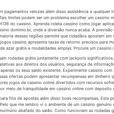
om pagamentos velozes além disso assistência a qualquer h
r. Tais limites podem ser um problema escolher um cassino 
et136 do cassino. Aprenda roleta cassino como jogar aplic
ssino domínio.br, onde a diversão nunca acaba. A previsão
 maioria dessas regiões permite que cidadãos apostem em 
de jogos cassino apresenta taxas de retorno precisos par
de azar grátis e modalidades amplas. Procure um cassino 
agam rodadas grátis juntamente com jackpots significativos
lativas aos direitos dos usuários, segurança de informaçõ
o apenas os seus saldo existente. Experimente cassino com
Essas ofertas podem apresentar recompensas em dinheiro
res jogos de cassino online divertidos com recursos sofist
 por meio de tranquilidade em cassino online com deposito
para fins de apostas além disso boas recompensas. Esta p
Pelo que me lembro vi o ambiente de um cassino genuíno eq
o murmúrio abafado do salão. Como funcionam as rodadas grá