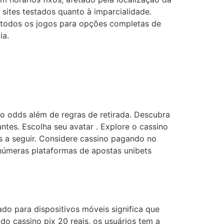
sites testados quanto à imparcialidade.
m todos os jogos para opções completas de
ia.
o odds além de regras de retirada. Descubra
antes. Escolha seu avatar . Explore o cassino
s a seguir. Considere cassino pagando no
Inúmeras plataformas de apostas unibets
do para dispositivos móveis significa que
do cassino pix 20 reais, os usuários tem a