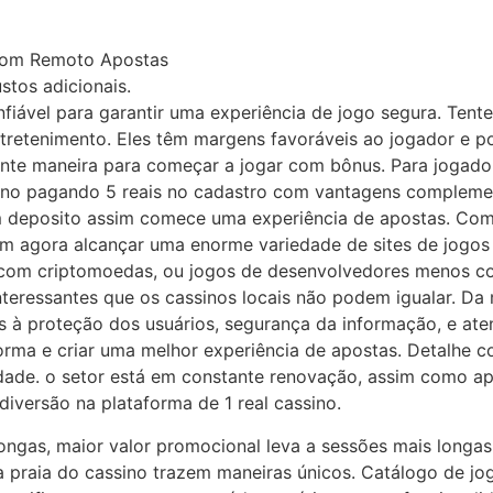
 com Remoto Apostas
stos adicionais.
fiável para garantir uma experiência de jogo segura. Tente
tretenimento. Eles têm margens favoráveis ao jogador e po
e maneira para começar a jogar com bônus. Para jogadores
ino pagando 5 reais no cadastro com vantagens complemen
m deposito assim comece uma experiência de apostas. Com
em agora alcançar uma enorme variedade de sites de jogos
om criptomoedas, ou jogos de desenvolvedores menos con
interessantes que os cassinos locais não podem igualar. D
os à proteção dos usuários, segurança da informação, e a
rma e criar uma melhor experiência de apostas. Detalhe co
idade. o setor está em constante renovação, assim como a
iversão na plataforma de 1 real cassino.
 longas, maior valor promocional leva a sessões mais long
a praia do cassino trazem maneiras únicos. Catálogo de jog