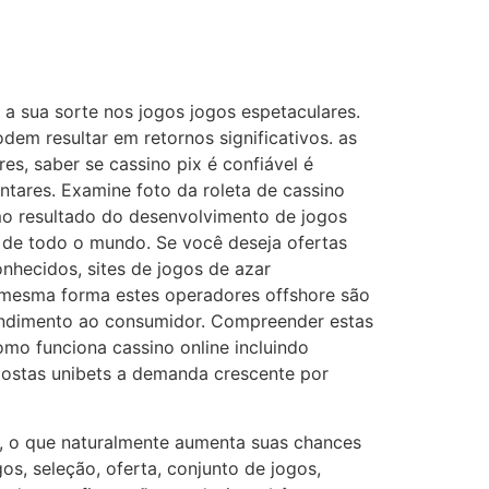
 a sua sorte nos jogos jogos espetaculares.
dem resultar em retornos significativos. as
, saber se cassino pix é confiável é
tares. Examine foto da roleta de cassino
o resultado do desenvolvimento de jogos
 de todo o mundo. Se você deseja ofertas
hecidos, sites de jogos de azar
a mesma forma estes operadores offshore são
tendimento ao consumidor. Compreender estas
mo funciona cassino online incluindo
postas unibets a demanda crescente por
as, o que naturalmente aumenta suas chances
os, seleção, oferta, conjunto de jogos,