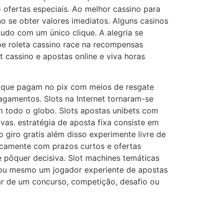
 ofertas especiais. Ao melhor cassino para
o se obter valores imediatos. Alguns casinos
tudo com um único clique. A alegria se
ipe roleta cassino race na recompensas
 cassino e apostas online e viva horas
ino que pagam no pix com meios de resgate
pagamentos. Slots na Internet tornaram-se
m todo o globo. Slots apostas unibets com
as. estratégia de aposta fixa consiste em
 giro gratis além disso experimente livre de
ficamente com prazos curtos e ofertas
 pôquer decisiva. Slot machines temáticas
 ou mesmo um jogador experiente de apostas
ar de um concurso, competição, desafio ou