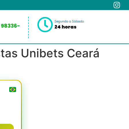
Segunda a Sábado
 98336-
24 horas
tas Unibets Ceará