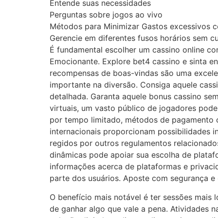
Entende suas necessidades
Perguntas sobre jogos ao vivo
Métodos para Minimizar Gastos excessivos
Gerencie em diferentes fusos horários sem cu
É fundamental escolher um cassino online con
Emocionante. Explore bet4 cassino e sinta en
recompensas de boas-vindas são uma excelent
importante na diversão. Consiga aquele cass
detalhada. Garanta aquele bonus cassino se
virtuais, um vasto público de jogadores pod
por tempo limitado, métodos de pagamento c
internacionais proporcionam possibilidades 
regidos por outros regulamentos relacionad
dinâmicas pode apoiar sua escolha de platafo
informações acerca de plataformas e privac
parte dos usuários. Aposte com segurança e d
O benefício mais notável é ter sessões mais
de ganhar algo que vale a pena. Atividades n