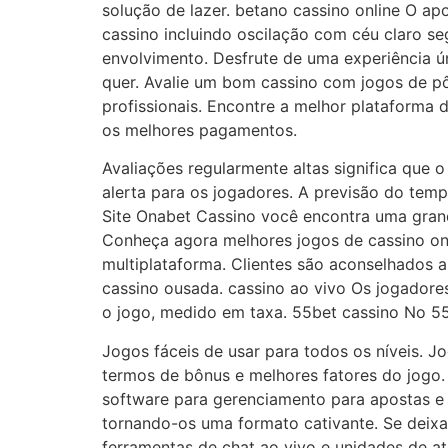
solução de lazer. betano cassino online O ap
cassino incluindo oscilação com céu claro s
envolvimento. Desfrute de uma experiência ú
quer. Avalie um bom cassino com jogos de 
profissionais. Encontre a melhor plataforma 
os melhores pagamentos.
Avaliações regularmente altas significa que 
alerta para os jogadores. A previsão do te
Site Onabet Cassino você encontra uma gran
Conheça agora melhores jogos de cassino onl
multiplataforma. Clientes são aconselhados a 
cassino ousada. cassino ao vivo Os jogadore
o jogo, medido em taxa. 55bet cassino No 55b
Jogos fáceis de usar para todos os níveis. 
termos de bônus e melhores fatores do jogo.
software para gerenciamento para apostas e
tornando-os uma formato cativante. Se deixa
ferramentas de chat ao vivo e unidades de at