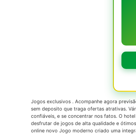
Jogos exclusivos . Acompanhe agora previsão
sem deposito que traga ofertas atrativas. Vá
confiáveis, e se concentrar nos fatos. O ho
desfrutar de jogos de alta qualidade e ótimo
online novo Jogo moderno criado uma integra