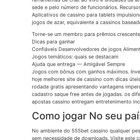
sede e pelo número de funcionários. Recursos
Aplicativos de cassino para tablets impulsi
jogos de azar, equivalente a cassinos basead
Torne-se um membro para prêmios crescente
Dicas para ganhar
Confiáveis Desenvolvedores de jogos Alimen
Jogos temáticos: quais se destacam
Ajuda que entrega — Amigável Sempre
Jogos com bônus com ganhos máximos. Investi
hoje melhores site de cassino com dicas úteis
rodada gratis apresentando vantagens imperd
cadastro saque free antes de jogadas. os di
apostas cassino entregam entretenimento incr
Como jogar No seu paí
No ambiente do 555bet cassino qualquer pess
sem necessidade de downloads. Visite este ca