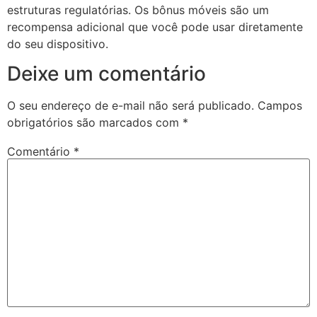
estruturas regulatórias. Os bônus móveis são um
recompensa adicional que você pode usar diretamente
do seu dispositivo.
Deixe um comentário
O seu endereço de e-mail não será publicado.
Campos
obrigatórios são marcados com
*
Comentário
*