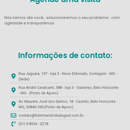
Nós iremos ate você, solucionaremos o seu problema. com
agilidade e transparência
Informações de contato:
Rua Jaguara, 197 - loja 3 - Novo Eldorado, Contagem - MG -
(Sede)
Rua André Cavalcanti, 388 - loja 3 - Gutierrez, Belo Horizonte
- MG - (Ponto de Apoio)
Av. Maurete José dos Santos, 18 - Castelo, Belo Horizonte -
MG, 30840-590 (Ponto de Apoio)
contato@lidermaridodealuguel.com.br
(31) 9 8336 - 3278