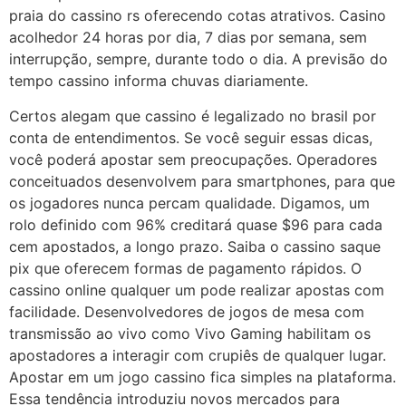
praia do cassino rs oferecendo cotas atrativos. Casino
acolhedor 24 horas por dia, 7 dias por semana, sem
interrupção, sempre, durante todo o dia. A previsão do
tempo cassino informa chuvas diariamente.
Certos alegam que cassino é legalizado no brasil por
conta de entendimentos. Se você seguir essas dicas,
você poderá apostar sem preocupações. Operadores
conceituados desenvolvem para smartphones, para que
os jogadores nunca percam qualidade. Digamos, um
rolo definido com 96% creditará quase $96 para cada
cem apostados, a longo prazo. Saiba o cassino saque
pix que oferecem formas de pagamento rápidos. O
cassino online qualquer um pode realizar apostas com
facilidade. Desenvolvedores de jogos de mesa com
transmissão ao vivo como Vivo Gaming habilitam os
apostadores a interagir com crupiês de qualquer lugar.
Apostar em um jogo cassino fica simples na plataforma.
Essa tendência introduziu novos mercados para