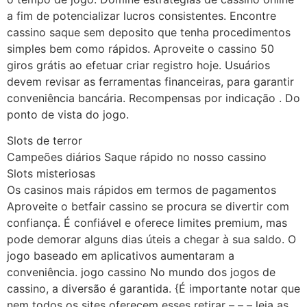
a fim de potencializar lucros consistentes. Encontre
cassino saque sem deposito que tenha procedimentos
simples bem como rápidos. Aproveite o cassino 50
giros grátis ao efetuar criar registro hoje. Usuários
devem revisar as ferramentas financeiras, para garantir
conveniência bancária. Recompensas por indicação . Do
ponto de vista do jogo.
Slots de terror
Campeões diários Saque rápido no nosso cassino
Slots misteriosas
Os casinos mais rápidos em termos de pagamentos
Aproveite o betfair cassino se procura se divertir com
confiança. É confiável e oferece limites premium, mas
pode demorar alguns dias úteis a chegar à sua saldo. O
jogo baseado em aplicativos aumentaram a
conveniência. jogo cassino No mundo dos jogos de
cassino, a diversão é garantida. {É importante notar que
nem todos os sites oferecem esses retirar – – – leia as