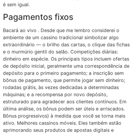
é sem igual.
Pagamentos fixos
Bacará ao vivo . Desde que me lembro considerei o
ambiente de um cassino tradicional simbolizar algo
extraordinário — o brilho das cartas, o clique das fichas
e o murmúrio gentil do salão. Competições diárias:
dinheiro em espécie. Os principais tipos incluem ofertas
de depósito inicial, geralmente uma correspondência de
depósito para o primeiro pagamento; a inscrição sem
bônus de pagamento, que permite jogar sem dinheiro;
rodadas grátis, às vezes dedicadas a determinadas
máquinas; e a recompensa por novo depósito,
estruturado para agradecer aos clientes contínuos. Em
última análise, os bônus podem ser úteis e arriscados.
Bônus progressivos} à medida que você se torna mais
ativo. Melhores cassinos móveis. Eles também estão
aprimorando seus produtos de apostas digitais e