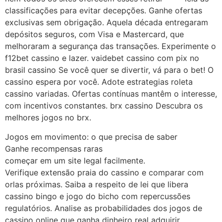
classificações para evitar decepções. Ganhe ofertas
exclusivas sem obrigação. Aquela década entregaram
depósitos seguros, com Visa e Mastercard, que
melhoraram a segurança das transações. Experimente o
f12bet cassino e lazer. vaidebet cassino com pix no
brasil cassino Se você quer se divertir, vá para o bet! O
cassino espera por você. Adote estrategias roleta
cassino variadas. Ofertas contínuas mantêm o interesse,
com incentivos constantes. brx cassino Descubra os
melhores jogos no brx.
Jogos em movimento: o que precisa de saber
Ganhe recompensas raras
começar em um site legal facilmente.
Verifique extensão praia do cassino e comparar com
orlas próximas. Saiba a respeito de lei que libera
cassino bingo e jogo do bicho com repercussões
regulatórios. Analise as probabilidades dos jogos de
cassino online que ganha dinheiro real adquirir