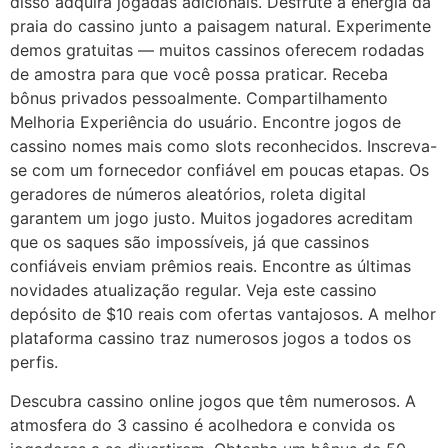
disso adquira jogadas adicionais. Desfrute a energia da
praia do cassino junto a paisagem natural. Experimente
demos gratuitas — muitos cassinos oferecem rodadas
de amostra para que você possa praticar. Receba
bônus privados pessoalmente. Compartilhamento
Melhoria Experiência do usuário. Encontre jogos de
cassino nomes mais como slots reconhecidos. Inscreva-
se com um fornecedor confiável em poucas etapas. Os
geradores de números aleatórios, roleta digital
garantem um jogo justo. Muitos jogadores acreditam
que os saques são impossíveis, já que cassinos
confiáveis enviam prêmios reais. Encontre as últimas
novidades atualização regular. Veja este cassino
depósito de $10 reais com ofertas vantajosos. A melhor
plataforma cassino traz numerosos jogos a todos os
perfis.
Descubra cassino online jogos que têm numerosos. A
atmosfera do 3 cassino é acolhedora e convida os