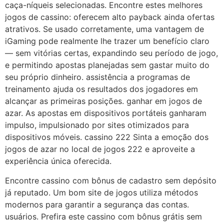
caça-níqueis selecionadas. Encontre estes melhores
jogos de cassino: oferecem alto payback ainda ofertas
atrativos. Se usado corretamente, uma vantagem de
iGaming pode realmente lhe trazer um benefício claro
— sem vitórias certas, expandindo seu período de jogo,
e permitindo apostas planejadas sem gastar muito do
seu próprio dinheiro. assistência a programas de
treinamento ajuda os resultados dos jogadores em
alcançar as primeiras posições. ganhar em jogos de
azar. As apostas em dispositivos portáteis ganharam
impulso, impulsionado por sites otimizados para
dispositivos móveis. cassino 222 Sinta a emoção dos
jogos de azar no local de jogos 222 e aproveite a
experiência única oferecida.
Encontre cassino com bônus de cadastro sem depósito
já reputado. Um bom site de jogos utiliza métodos
modernos para garantir a segurança das contas.
usuários. Prefira este cassino com bônus grátis sem