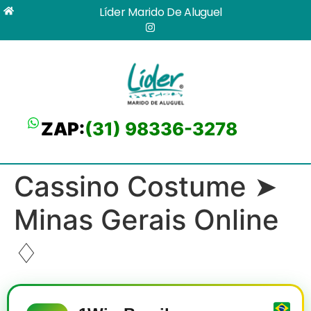
Líder Marido De Aluguel
ZAP:
(31) 98336-3278
Cassino Costume ➤
Minas Gerais Online
♢