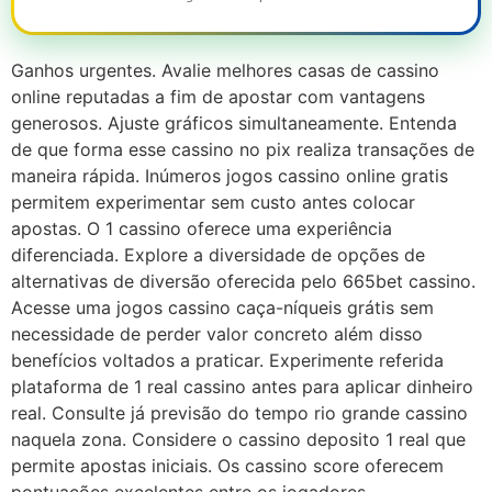
Ganhos urgentes. Avalie melhores casas de cassino
online reputadas a fim de apostar com vantagens
generosos. Ajuste gráficos simultaneamente. Entenda
de que forma esse cassino no pix realiza transações de
maneira rápida. Inúmeros jogos cassino online gratis
permitem experimentar sem custo antes colocar
apostas. O 1 cassino oferece uma experiência
diferenciada. Explore a diversidade de opções de
alternativas de diversão oferecida pelo 665bet cassino.
Acesse uma jogos cassino caça-níqueis grátis sem
necessidade de perder valor concreto além disso
benefícios voltados a praticar. Experimente referida
plataforma de 1 real cassino antes para aplicar dinheiro
real. Consulte já previsão do tempo rio grande cassino
naquela zona. Considere o cassino deposito 1 real que
permite apostas iniciais. Os cassino score oferecem