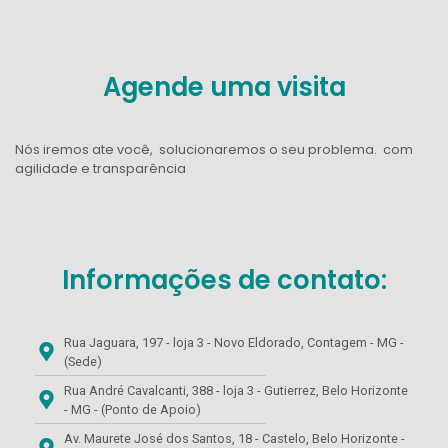
Agende uma visita
Nós iremos ate você, solucionaremos o seu problema. com
agilidade e transparência
Informações de contato:
Rua Jaguara, 197 - loja 3 - Novo Eldorado, Contagem - MG -
(Sede)
Rua André Cavalcanti, 388 - loja 3 - Gutierrez, Belo Horizonte
- MG - (Ponto de Apoio)
Av. Maurete José dos Santos, 18 - Castelo, Belo Horizonte -