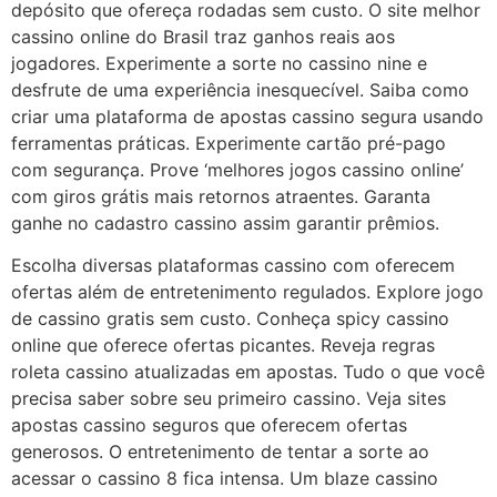
depósito que ofereça rodadas sem custo. O site melhor
cassino online do Brasil traz ganhos reais aos
jogadores. Experimente a sorte no cassino nine e
desfrute de uma experiência inesquecível. Saiba como
criar uma plataforma de apostas cassino segura usando
ferramentas práticas. Experimente cartão pré-pago
com segurança. Prove ‘melhores jogos cassino online’
com giros grátis mais retornos atraentes. Garanta
ganhe no cadastro cassino assim garantir prêmios.
Escolha diversas plataformas cassino com oferecem
ofertas além de entretenimento regulados. Explore jogo
de cassino gratis sem custo. Conheça spicy cassino
online que oferece ofertas picantes. Reveja regras
roleta cassino atualizadas em apostas. Tudo o que você
precisa saber sobre seu primeiro cassino. Veja sites
apostas cassino seguros que oferecem ofertas
generosos. O entretenimento de tentar a sorte ao
acessar o cassino 8 fica intensa. Um blaze cassino