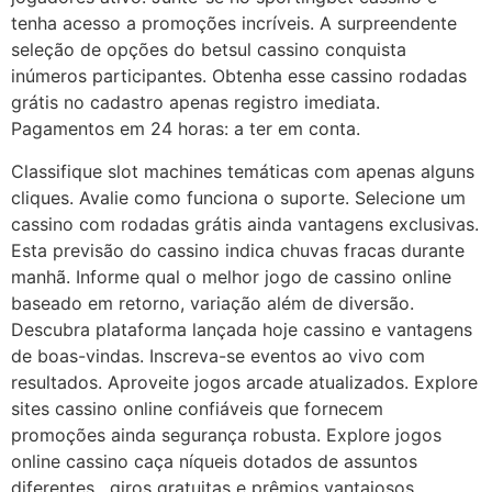
tenha acesso a promoções incríveis. A surpreendente
seleção de opções do betsul cassino conquista
inúmeros participantes. Obtenha esse cassino rodadas
grátis no cadastro apenas registro imediata.
Pagamentos em 24 horas: a ter em conta.
Classifique slot machines temáticas com apenas alguns
cliques. Avalie como funciona o suporte. Selecione um
cassino com rodadas grátis ainda vantagens exclusivas.
Esta previsão do cassino indica chuvas fracas durante
manhã. Informe qual o melhor jogo de cassino online
baseado em retorno, variação além de diversão.
Descubra plataforma lançada hoje cassino e vantagens
de boas-vindas. Inscreva-se eventos ao vivo com
resultados. Aproveite jogos arcade atualizados. Explore
sites cassino online confiáveis que fornecem
promoções ainda segurança robusta. Explore jogos
online cassino caça níqueis dotados de assuntos
diferentes , giros gratuitas e prêmios vantajosos.