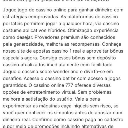
Jogue jogo de cassino online para ganhar dinheiro com
estratégias comprovadas. As plataformas de cassino
portáteis permitem jogar a qualquer hora, via cassino
costume aplicativos híbridos. Otimização experiência
como desejar. Provedores premium são conhecidos
pela generosidade, melhora as recompensas. Conheça
nosso site de apostas cassino 1 real e aproveitar bônus
especiais agora. Consiga esses bônus sem depósito
cassino atualizados imediatamente com facilidade.
Jogue o cassino score wonderland e divirta-se em
desafios. Acesse o cassino bet br com acesso a jogos
garantidos. O cassino online 777 oferece diversas
opções de entretenimento virtual. Sem problemas
melhora a satisfação do usuário. Vale a pena
experimentar as máquinas caça-níqueis sem risco, se
você quer conhecer os símbolos antes de apostar com
dinheiro real. Confirme como cassino paga no cadastro
e por meio de promoções incluindo alternativas de