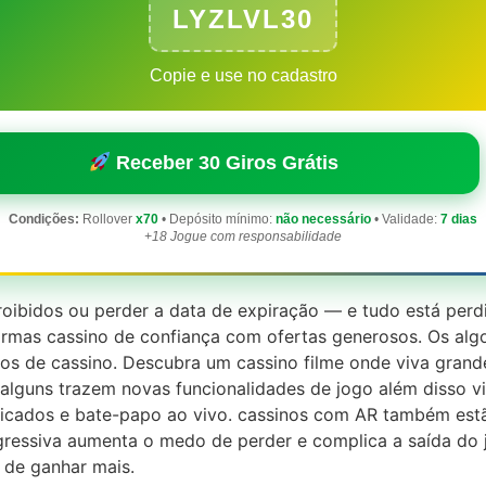
LYZLVL30
Copie e use no cadastro
Receber 30 Giros Grátis
Condições:
Rollover
x70
• Depósito mínimo:
não necessário
• Validade:
7 dias
+18 Jogue com responsabilidade
oibidos ou perder a data de expiração — e tudo está perd
mas cassino de confiança com ofertas generosos. Os algor
ogos de cassino. Descubra um cassino filme onde viva grand
 alguns trazem novas funcionalidades de jogo além disso 
ificados e bate-papo ao vivo. cassinos com AR também es
regressiva aumenta o medo de perder e complica a saída do
 de ganhar mais.