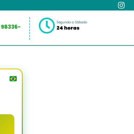
Segunda a Sábado
 98336-
24 horas