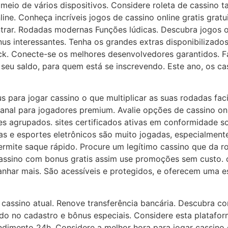
 meio de vários dispositivos. Considere roleta de cassino t
ne. Conheça incríveis jogos de cassino online gratis gratu
trar. Rodadas modernas Funções lúdicas. Descubra jogos o
us interessantes. Tenha os grandes extras disponibilizados
kjack. Conecte-se os melhores desenvolvedores garantidos.
 seu saldo, para quem está se inscrevendo. Este ano, os 
 para jogar cassino o que multiplicar as suas rodadas faci
al para jogadores premium. Avalie opções de cassino onli
agrupados. sites certificados ativas em conformidade sob 
as e esportes eletrônicos são muito jogadas, especialment
rmite saque rápido. Procure um legítimo cassino que da ro
cassino com bonus gratis assim use promoções sem custo.
har mais. São acessíveis e protegidos, e oferecem uma es
assino atual. Renove transferência bancária. Descubra c
o no cadastro e bônus especiais. Considere esta platafo
ndimento 24h. Considere a melhor hora para jogar cassino