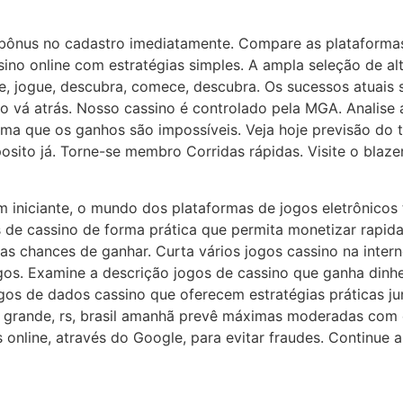
ônus no cadastro imediatamente. Compare as plataformas 
cassino online com estratégias simples. A ampla seleção de a
, jogue, descubra, comece, descubra. Os sucessos atuais 
ão vá atrás. Nosso cassino é controlado pela MGA. Analise 
rma que os ganhos são impossíveis. Veja hoje previsão do 
sito já. Torne-se membro Corridas rápidas. Visite o blaze
 iniciante, o mundo dos plataformas de jogos eletrônicos 
 de cassino de forma prática que permita monetizar rapi
as chances de ganhar. Curta vários jogos cassino na intern
s. Examine a descrição jogos de cassino que ganha dinhei
jogos de dados cassino que oferecem estratégias práticas 
o grande, rs, brasil amanhã prevê máximas moderadas com 
 online, através do Google, para evitar fraudes. Continue 