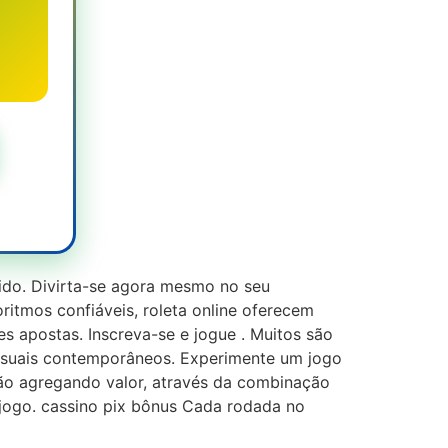
ido. Divirta-se agora mesmo no seu
itmos confiáveis, roleta online oferecem
es apostas. Inscreva-se e jogue . Muitos são
visuais contemporâneos. Experimente um jogo
tão agregando valor, através da combinação
 jogo. cassino pix bônus Cada rodada no