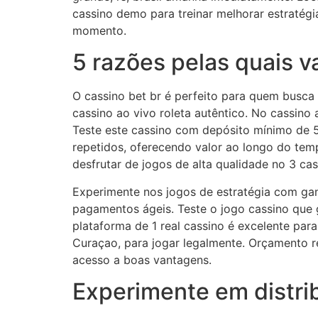
cassino demo para treinar melhorar estratégia
momento.
5 razões pelas quais v
O cassino bet br é perfeito para quem busca 
cassino ao vivo roleta autêntico. No cassino
Teste este cassino com depósito mínimo de 5
repetidos, oferecendo valor ao longo do temp
desfrutar de jogos de alta qualidade no 3 cas
Experimente nos jogos de estratégia com gan
pagamentos ágeis. Teste o jogo cassino que g
plataforma de 1 real cassino é excelente par
Curaçao, para jogar legalmente. Orçamento re
acesso a boas vantagens.
Experimente em distrib