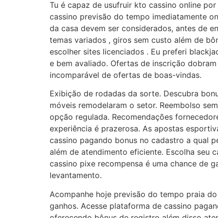
Tu é capaz de usufruir kto cassino online por
cassino previsão do tempo imediatamente onli
da casa devem ser considerados, antes de en
temas variados , giros sem custo além de bôn
escolher sites licenciados . Eu preferi blac
e bem avaliado. Ofertas de inscrição dobram
incomparável de ofertas de boas-vindas.
Exibição de rodadas da sorte. Descubra bonus
móveis remodelaram o setor. Reembolso seman
opção regulada. Recomendações fornecedores 
experiência é prazerosa. As apostas esportiv
cassino pagando bonus no cadastro a qual pe
além de atendimento eficiente. Escolha seu 
cassino pixe recompensa é uma chance de gan
levantamento.
Acompanhe hoje previsão do tempo praia do c
ganhos. Acesse plataforma de cassino pagand
oferecendo bônus de registro além disso ate