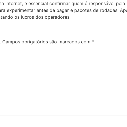
 na Internet, é essencial confirmar quem é responsável pe
para experimentar antes de pagar e pacotes de rodadas. Ap
tando os lucros dos operadores.
.
Campos obrigatórios são marcados com
*