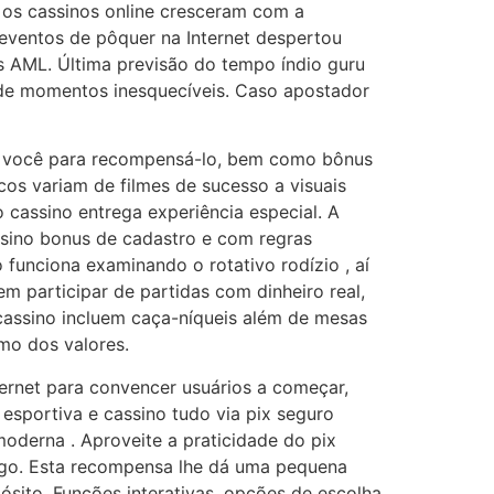
, os cassinos online cresceram com a
eventos de pôquer na Internet despertou
s AML. Última previsão do tempo índio guru
e de momentos inesquecíveis. Caso apostador
or você para recompensá-lo, bem como bônus
os variam de filmes de sucesso a visuais
 cassino entrega experiência especial. A
assino bonus de cadastro e com regras
funciona examinando o rotativo rodízio , aí
m participar de partidas com dinheiro real,
s cassino incluem caça-níqueis além de mesas
mo dos valores.
ernet para convencer usuários a começar,
esportiva e cassino tudo via pix seguro
oderna . Aproveite a praticidade do pix
jogo. Esta recompensa lhe dá uma pequena
sito. Funções interativas, opções de escolha