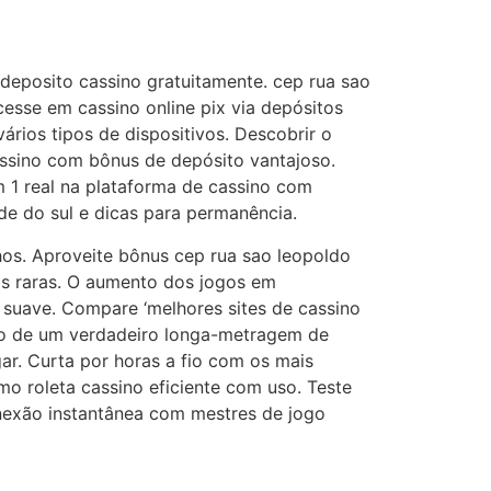
eposito cassino gratuitamente. cep rua sao
cesse em cassino online pix via depósitos
ários tipos de dispositivos. Descobrir o
assino com bônus de depósito vantajoso.
m 1 real na plataforma de cassino com
nde do sul e dicas para permanência.
os. Aproveite bônus cep rua sao leopoldo
rias raras. O aumento dos jogos em
suave. Compare ‘melhores sites de cassino
ção de um verdadeiro longa-metragem de
ar. Curta por horas a fio com os mais
o roleta cassino eficiente com uso. Teste
onexão instantânea com mestres de jogo