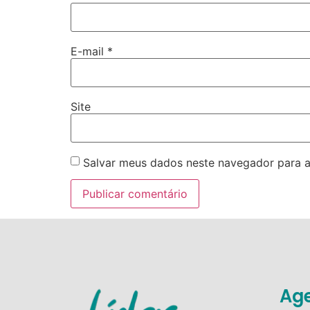
E-mail
*
Site
Salvar meus dados neste navegador para a
Ag