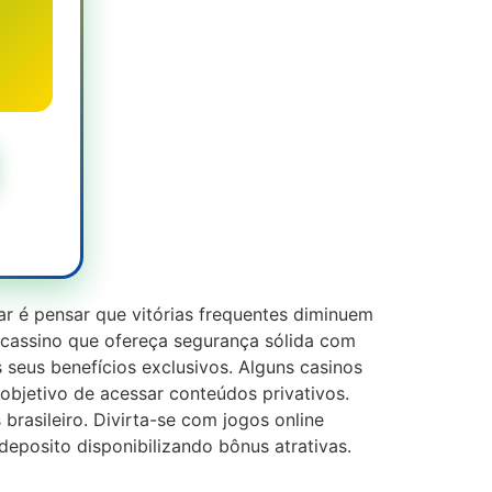
ar é pensar que vitórias frequentes diminuem
cassino que ofereça segurança sólida com
seus benefícios exclusivos. Alguns casinos
objetivo de acessar conteúdos privativos.
rasileiro. Divirta-se com jogos online
deposito disponibilizando bônus atrativas.