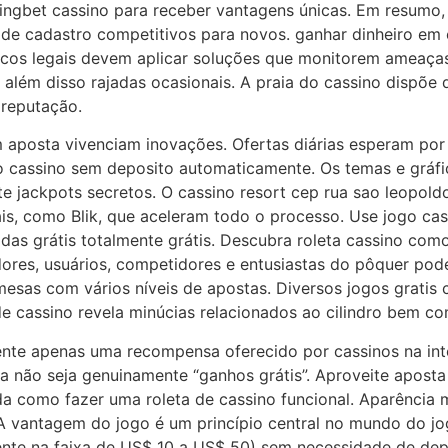
rtingbet cassino para receber vantagens únicas. Em resumo
de cadastro competitivos para novos. ganhar dinheiro em 
ônicos legais devem aplicar soluções que monitorem ameaça
s além disso rajadas ocasionais. A praia do cassino dispõ
 reputação.
m aposta vivenciam inovações. Ofertas diárias esperam p
 cassino sem deposito automaticamente. Os temas e gráfic
te jackpots secretos. O cassino resort cep rua sao leopoldo
tais, como Blik, que aceleram todo o processo. Use jogo c
s grátis totalmente grátis. Descubra roleta cassino como 
ores, usuários, competidores e entusiastas do pôquer pode
timesas com vários níveis de apostas. Diversos jogos grati
e cassino revela minúcias relacionados ao cilindro bem co
ente apenas uma recompensa oferecido por cassinos na int
 não seja genuinamente “ganhos grátis”. Aproveite aposta 
 como fazer uma roleta de cassino funcional. Aparência m
 A vantagem do jogo é um princípio central no mundo do 
nte na faixa de US$ 10 a US$ 50) sem necessidade de depó