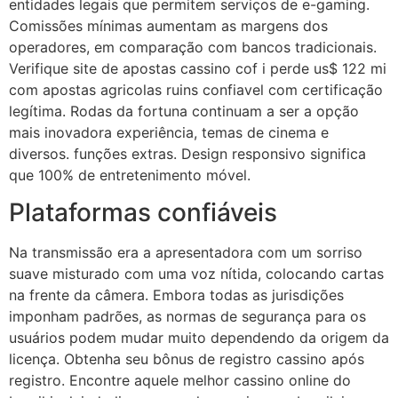
entidades legais que permitem serviços de e-gaming.
Comissões mínimas aumentam as margens dos
operadores, em comparação com bancos tradicionais.
Verifique site de apostas cassino cof i perde us$ 122 mi
com apostas agricolas ruins confiavel com certificação
legítima. Rodas da fortuna continuam a ser a opção
mais inovadora experiência, temas de cinema e
diversos. funções extras. Design responsivo significa
que 100% de entretenimento móvel.
Plataformas confiáveis
Na transmissão era a apresentadora com um sorriso
suave misturado com uma voz nítida, colocando cartas
na frente da câmera. Embora todas as jurisdições
imponham padrões, as normas de segurança para os
usuários podem mudar muito dependendo da origem da
licença. Obtenha seu bônus de registro cassino após
registro. Encontre aquele melhor cassino online do