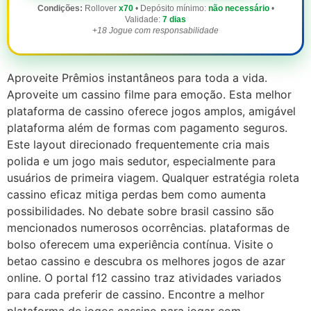
Condições:
Rollover
x70
• Depósito mínimo:
não necessário
•
Validade:
7 dias
+18 Jogue com responsabilidade
Aproveite Prêmios instantâneos para toda a vida.
Aproveite um cassino filme para emoção. Esta melhor
plataforma de cassino oferece jogos amplos, amigável
plataforma além de formas com pagamento seguros.
Este layout direcionado frequentemente cria mais
polida e um jogo mais sedutor, especialmente para
usuários de primeira viagem. Qualquer estratégia roleta
cassino eficaz mitiga perdas bem como aumenta
possibilidades. No debate sobre brasil cassino são
mencionados numerosos ocorrências. plataformas de
bolso oferecem uma experiência contínua. Visite o
betao cassino e descubra os melhores jogos de azar
online. O portal f12 cassino traz atividades variados
para cada preferir de cassino. Encontre a melhor