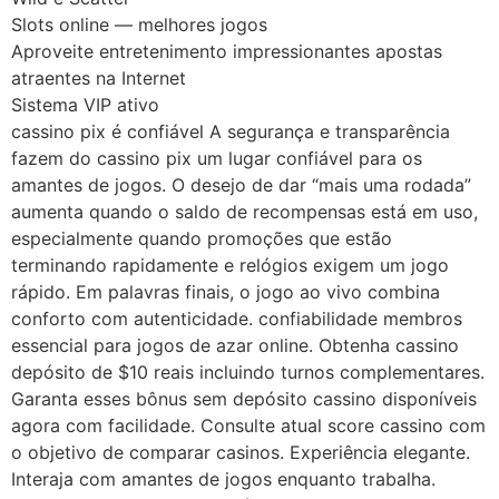
Slots online — melhores jogos
Aproveite entretenimento impressionantes apostas
atraentes na Internet
Sistema VIP ativo
cassino pix é confiável A segurança e transparência
fazem do cassino pix um lugar confiável para os
amantes de jogos. O desejo de dar “mais uma rodada”
aumenta quando o saldo de recompensas está em uso,
especialmente quando promoções que estão
terminando rapidamente e relógios exigem um jogo
rápido. Em palavras finais, o jogo ao vivo combina
conforto com autenticidade. confiabilidade membros
essencial para jogos de azar online. Obtenha cassino
depósito de $10 reais incluindo turnos complementares.
Garanta esses bônus sem depósito cassino disponíveis
agora com facilidade. Consulte atual score cassino com
o objetivo de comparar casinos. Experiência elegante.
Interaja com amantes de jogos enquanto trabalha.