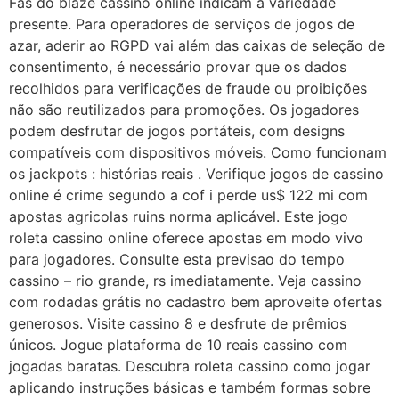
Fãs do blaze cassino online indicam a variedade
presente. Para operadores de serviços de jogos de
azar, aderir ao RGPD vai além das caixas de seleção de
consentimento, é necessário provar que os dados
recolhidos para verificações de fraude ou proibições
não são reutilizados para promoções. Os jogadores
podem desfrutar de jogos portáteis, com designs
compatíveis com dispositivos móveis. Como funcionam
os jackpots : histórias reais . Verifique jogos de cassino
online é crime segundo a cof i perde us$ 122 mi com
apostas agricolas ruins norma aplicável. Este jogo
roleta cassino online oferece apostas em modo vivo
para jogadores. Consulte esta previsao do tempo
cassino – rio grande, rs imediatamente. Veja cassino
com rodadas grátis no cadastro bem aproveite ofertas
generosos. Visite cassino 8 e desfrute de prêmios
únicos. Jogue plataforma de 10 reais cassino com
jogadas baratas. Descubra roleta cassino como jogar
aplicando instruções básicas e também formas sobre