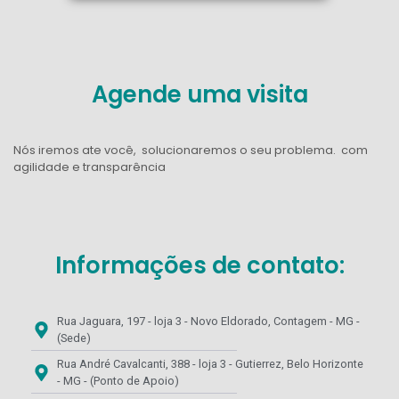
Agende uma visita
Nós iremos ate você, solucionaremos o seu problema. com
agilidade e transparência
Informações de contato:
Rua Jaguara, 197 - loja 3 - Novo Eldorado, Contagem - MG -
(Sede)
Rua André Cavalcanti, 388 - loja 3 - Gutierrez, Belo Horizonte
- MG - (Ponto de Apoio)