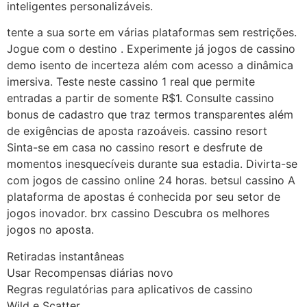
inteligentes personalizáveis.
tente a sua sorte em várias plataformas sem restrições.
Jogue com o destino . Experimente já jogos de cassino
demo isento de incerteza além com acesso a dinâmica
imersiva. Teste neste cassino 1 real que permite
entradas a partir de somente R$1. Consulte cassino
bonus de cadastro que traz termos transparentes além
de exigências de aposta razoáveis. cassino resort
Sinta-se em casa no cassino resort e desfrute de
momentos inesquecíveis durante sua estadia. Divirta-se
com jogos de cassino online 24 horas. betsul cassino A
plataforma de apostas é conhecida por seu setor de
jogos inovador. brx cassino Descubra os melhores
jogos no aposta.
Retiradas instantâneas
Usar Recompensas diárias novo
Regras regulatórias para aplicativos de cassino
Wild e Scatter