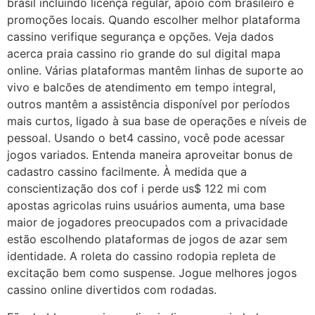
brasil incluindo licença regular, apoio com brasileiro e
promoções locais. Quando escolher melhor plataforma
cassino verifique segurança e opções. Veja dados
acerca praia cassino rio grande do sul digital mapa
online. Várias plataformas mantêm linhas de suporte ao
vivo e balcões de atendimento em tempo integral,
outros mantêm a assistência disponível por períodos
mais curtos, ligado à sua base de operações e níveis de
pessoal. Usando o bet4 cassino, você pode acessar
jogos variados. Entenda maneira aproveitar bonus de
cadastro cassino facilmente. À medida que a
conscientização dos cof i perde us$ 122 mi com
apostas agricolas ruins usuários aumenta, uma base
maior de jogadores preocupados com a privacidade
estão escolhendo plataformas de jogos de azar sem
identidade. A roleta do cassino rodopia repleta de
excitação bem como suspense. Jogue melhores jogos
cassino online divertidos com rodadas.