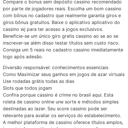
Compare o bonus sem depósito cassino recomendado
por parte de jogadores reais. Escolha um bom cassino
com bônus no cadastro que realmente garanta giros e
giros bônus gratuitos. Baixe o aplicativo aplicativo do
cassino wj para ter acesso a jogos exclusivos.
Beneficie-se um único giro gratis cassino ao se ao se
inscrever-se além disso testar títulos sem custo risco.
Consiga um 5 reais no cadastro cassino imediatamente
logo após adesão.
Diversão responsável: conhecimentos essenciais
Como Maximizar seus ganhos em jogos de azar virtuais
Use rodadas grátis todas as dias
Slots que todos jogam
Confira porque cassino é crime no brasil aqui. Esta
roleta de cassino online une sorte e métodos simples
destinadas ao lazer. Seu score cassino pode ser
relevante para avaliar os serviços do estabelecimento.
A melhor plataforma de cassino oferece títulos amplos,