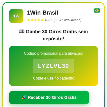
1Win Brasil
1W
★★★★★
4.6/5 (3.247 avaliações)
Ganhe 30 Giros Grátis sem
depósito!
Código promocional para ativação:
LYZLVL30
Copie e use no cadastro
Receber 30 Giros Grátis