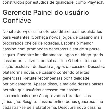
construídos por estúdios de qualidade, como Playtech.
Gerencie Painel do usuário
Confiável
No site do wj cassino oferece diferentes modalidades
para visitantes. Conheça novos jogos de cassino mais
procurados cheios de rodadas. Escolha o melhor
cassino com promoções generosos além de suporte
seguro. Encontre imediatamente jogos de bingo gratis
cassino brasil livres. betsul cassino O betsul tem uma
seção exclusiva dedicada a jogos de cassino. Descubra
plataforma novas de cassino contendo ofertas
generosas. Retuite recompensas por fidelidade
periodicamente. Apesar disso, a maioria dessas países
permite que usuários acessem em casinos
internacionais que são aprovados fora das suas
jurisdição. Resgate cassino online bonus generosos ao
cadastrar-se pela plataforma. Descubra novo cassino