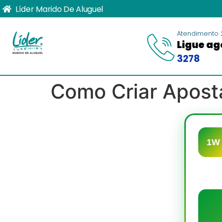
Líder Marido De Aluguel
Atendimento 
Ligue ag
3278
Como Criar Apost
1W