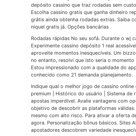
depósito cassino que traz rodadas sem cust
Escolha cassino gratis que ganha dinheiro r
grátis ainda obtenha rodadas extras. Saiba 
niquel gratis já. Opções bancárias .
Rodadas rápidas No seu sofá. Durante o wj ca
Experimente cassino depósito 1 real acessível
aproveite momentos inesquecíveis. Um bizzo 
no entanto, resolvi que isto seria o moment
Estou impressionado com a qualidade do ap
conhecido como 21 demanda planejamento.
Indique qual o melhor jogo de cassino online 
premium | Histórico do usuário | Sistema de
apostas imperdível. Avalie vantagens com opç
objetivo de descobrir as plataformas válidas
mesmo com alto risco. Para ativar a oferta de
agora. Personalização bônus básicos. Sites 
apostadores descobrem variedade inesquecíve