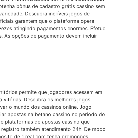
btenha bônus de cadastro grátis cassino sem
ariedade. Descubra incríveis jogos de
oficiais garantem que o plataforma opera
 vezes atingindo pagamentos enormes. Efetue
s. As opções de pagamento devem incluir
erritórios permite que jogadores acessem em
ha vitórias. Descubra os melhores jogos
rovar o mundo dos cassinos online. Jogo
iar apostas na betano cassino no período do
re plataformas de apostas cassino que
ra registro também atendimento 24h. De modo
eposito de 1 real com tenha promoções