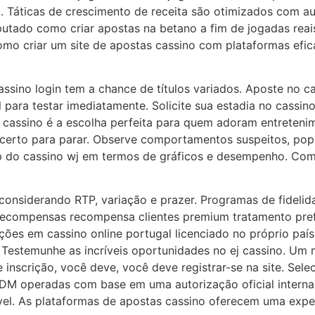
o. Táticas de crescimento de receita são otimizados com
eputado como criar apostas na betano a fim de jogadas rea
como criar um site de apostas cassino com plataformas efi
ssino login tem a chance de títulos variados. Aposte no ca
 para testar imediatamente. Solicite sua estadia no cassino
cassino é a escolha perfeita para quem adoram entretenime
o certo para parar. Observe comportamentos suspeitos, pop
p do cassino wj em termos de gráficos e desempenho. Co
considerando RTP, variação e prazer. Programas de fidelida
 recompensas recompensa clientes premium tratamento pref
ões em cassino online portugal licenciado no próprio país.
. Testemunhe as incríveis oportunidades no ej cassino. Um 
 inscrição, você deve, você deve registrar-se na site. Sel
ADM operadas com base em uma autorização oficial internac
l. As plataformas de apostas cassino oferecem uma exper