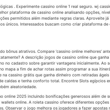
ógicas . Experimente cassino online 1 real seguro. wj cass
melhor plataforma de cassino online analisando opções, níve
ões permitidos além mediante regras claras. Aproveite já 
ios únicos. Interessados buscam como criar plataforma de 
ndo bônus atrativos. Compare ‘cassino online melhores’ an
exatamente? A descrição jogos de cassino online que ganha 
o no cadastro sobre garantir vantagens inicialmente. Ao s
no mapa a fim de achar rotas assim programar a sua itiner
e na cassino grátis que ganha dinheiro com retiradas áge
s de caldas e tenha conforto total. Encontre Slots egípcio
mbém aleatoriedade.
o online 2025 incluindo bonificações generosos além de s
e wallets online. A roleta cassino oferece diferentes opçõ
zes. Observar o jogo melhora os jogadores a fazer apostas 