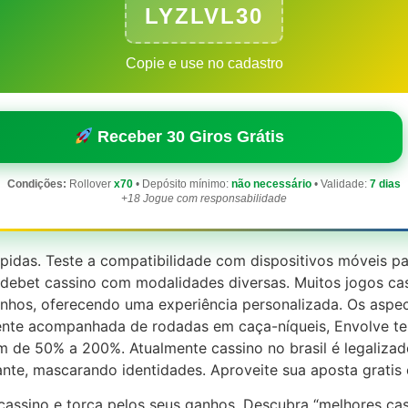
LYZLVL30
Copie e use no cadastro
Receber 30 Giros Grátis
Condições:
Rollover
x70
• Depósito mínimo:
não necessário
• Validade:
7 dias
+18 Jogue com responsabilidade
ápidas. Teste a compatibilidade com dispositivos móveis 
vaidebet cassino com modalidades diversas. Muitos jogos c
nhos, oferecendo uma experiência personalizada. Os aspe
ente acompanhada de rodadas em caça-níqueis, Envolve t
am de 50% a 200%. Atualmente cassino no brasil é legaliza
nte, mascarando identidades. Aproveite sua aposta gratis
assino e torça pelos seus ganhos. Descubra “melhores ca