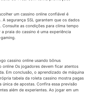
scolher um cassino online confiável é
ivo. A segurança SSL garantem que os dados
l. Consulte as condições para clima tempo
 a praia do cassino é uma experiência
-gaming.
jogo cassino online usando bônus
o online Os jogadores devem ficar atentos
uida. Em conclusão, o aprendizado de máquina
ópria tabela da roleta cassino mostra pagas
a única de apostas. Confira essa previsão
antes além de experientes. Ao jogar em um