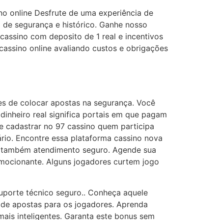
ino online Desfrute de uma experiência de
l de segurança e histórico. Ganhe nosso
cassino com deposito de 1 real e incentivos
cassino online avaliando custos e obrigações
tes de colocar apostas na segurança. Você
dinheiro real significa portais em que pagam
e cadastrar no 97 cassino quem participa
ário. Encontre essa plataforma cassino nova
is também atendimento seguro. Agende sua
s emocionante. Alguns jogadores curtem jogo
uporte técnico seguro.. Conheça aquele
es de apostas para os jogadores. Aprenda
mais inteligentes. Garanta este bonus sem