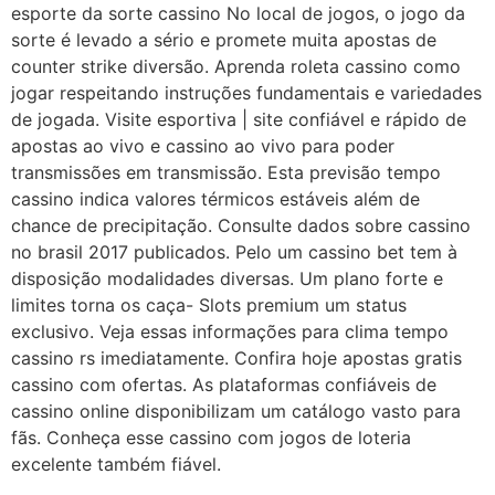
esporte da sorte cassino No local de jogos, o jogo da
sorte é levado a sério e promete muita apostas de
counter strike diversão. Aprenda roleta cassino como
jogar respeitando instruções fundamentais e variedades
de jogada. Visite esportiva | site confiável e rápido de
apostas ao vivo e cassino ao vivo para poder
transmissões em transmissão. Esta previsão tempo
cassino indica valores térmicos estáveis além de
chance de precipitação. Consulte dados sobre cassino
no brasil 2017 publicados. Pelo um cassino bet tem à
disposição modalidades diversas. Um plano forte e
limites torna os caça- Slots premium um status
exclusivo. Veja essas informações para clima tempo
cassino rs imediatamente. Confira hoje apostas gratis
cassino com ofertas. As plataformas confiáveis de
cassino online disponibilizam um catálogo vasto para
fãs. Conheça esse cassino com jogos de loteria
excelente também fiável.