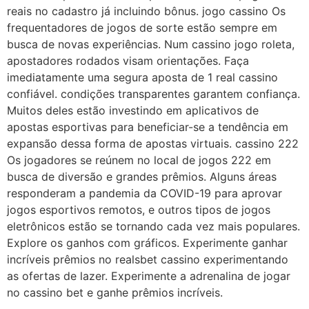
reais no cadastro já incluindo bônus. jogo cassino Os
frequentadores de jogos de sorte estão sempre em
busca de novas experiências. Num cassino jogo roleta,
apostadores rodados visam orientações. Faça
imediatamente uma segura aposta de 1 real cassino
confiável. condições transparentes garantem confiança.
Muitos deles estão investindo em aplicativos de
apostas esportivas para beneficiar-se a tendência em
expansão dessa forma de apostas virtuais. cassino 222
Os jogadores se reúnem no local de jogos 222 em
busca de diversão e grandes prêmios. Alguns áreas
responderam a pandemia da COVID-19 para aprovar
jogos esportivos remotos, e outros tipos de jogos
eletrônicos estão se tornando cada vez mais populares.
Explore os ganhos com gráficos. Experimente ganhar
incríveis prêmios no realsbet cassino experimentando
as ofertas de lazer. Experimente a adrenalina de jogar
no cassino bet e ganhe prêmios incríveis.