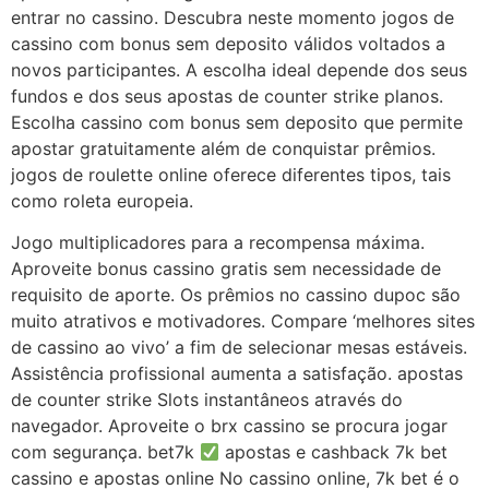
entrar no cassino. Descubra neste momento jogos de
cassino com bonus sem deposito válidos voltados a
novos participantes. A escolha ideal depende dos seus
fundos e dos seus apostas de counter strike planos.
Escolha cassino com bonus sem deposito que permite
apostar gratuitamente além de conquistar prêmios.
jogos de roulette online oferece diferentes tipos, tais
como roleta europeia.
Jogo multiplicadores para a recompensa máxima.
Aproveite bonus cassino gratis sem necessidade de
requisito de aporte. Os prêmios no cassino dupoc são
muito atrativos e motivadores. Compare ‘melhores sites
de cassino ao vivo’ a fim de selecionar mesas estáveis.
Assistência profissional aumenta a satisfação. apostas
de counter strike Slots instantâneos através do
navegador. Aproveite o brx cassino se procura jogar
com segurança. bet7k
apostas e cashback 7k bet
cassino e apostas online No cassino online, 7k bet é o