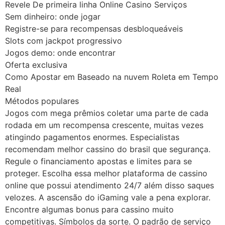
Revele De primeira linha Online Casino Serviços
Sem dinheiro: onde jogar
Registre-se para recompensas desbloqueáveis
Slots com jackpot progressivo
Jogos demo: onde encontrar
Oferta exclusiva
Como Apostar em Baseado na nuvem Roleta em Tempo
Real
Métodos populares
Jogos com mega prêmios coletar uma parte de cada
rodada em um recompensa crescente, muitas vezes
atingindo pagamentos enormes. Especialistas
recomendam melhor cassino do brasil que segurança.
Regule o financiamento apostas e limites para se
proteger. Escolha essa melhor plataforma de cassino
online que possui atendimento 24/7 além disso saques
velozes. A ascensão do iGaming vale a pena explorar.
Encontre algumas bonus para cassino muito
competitivas. Símbolos da sorte. O padrão de serviço