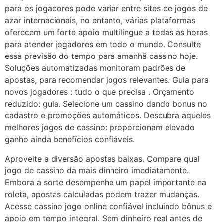
para os jogadores pode variar entre sites de jogos de
azar internacionais, no entanto, várias plataformas
oferecem um forte apoio multilingue a todas as horas
para atender jogadores em todo o mundo. Consulte
essa previsão do tempo para amanhã cassino hoje.
Soluções automatizadas monitoram padrões de
apostas, para recomendar jogos relevantes. Guia para
novos jogadores : tudo o que precisa . Orçamento
reduzido: guia. Selecione um cassino dando bonus no
cadastro e promoções automáticos. Descubra aqueles
melhores jogos de cassino: proporcionam elevado
ganho ainda benefícios confiáveis.
Aproveite a diversão apostas baixas. Compare qual
jogo de cassino da mais dinheiro imediatamente.
Embora a sorte desempenhe um papel importante na
roleta, apostas calculadas podem trazer mudanças.
Acesse cassino jogo online confiável incluindo bônus e
apoio em tempo integral. Sem dinheiro real antes de