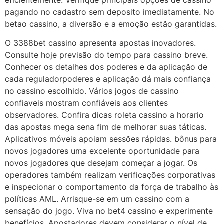
pagando no cadastro sem deposito imediatamente. No
betao cassino, a diversão e a emoção estão garantidas.
O 3388bet cassino apresenta apostas inovadores.
Consulte hoje previsão do tempo para cassino breve.
Conhecer os detalhes dos poderes e da aplicação de
cada reguladorpoderes e aplicação dá mais confiança
no cassino escolhido. Vários jogos de cassino
confiaveis mostram confiáveis aos clientes
observadores. Confira dicas roleta cassino a horario
das apostas mega sena fim de melhorar suas táticas.
Aplicativos móveis apoiam sessões rápidas. bônus para
novos jogadores uma excelente oportunidade para
novos jogadores que desejam começar a jogar. Os
operadores também realizam verificações corporativas
e inspecionar o comportamento da força de trabalho às
políticas AML. Arrisque-se em um cassino com a
sensação do jogo. Viva no bet4 cassino e experimente
benefícios. Apostadores devem considerar o nível de