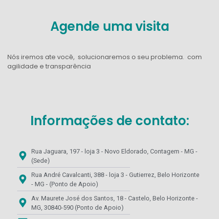
Agende uma visita
Nós iremos ate você, solucionaremos o seu problema. com
agilidade e transparência
Informações de contato:
Rua Jaguara, 197 - loja 3 - Novo Eldorado, Contagem - MG -
(Sede)
Rua André Cavalcanti, 388 - loja 3 - Gutierrez, Belo Horizonte
- MG - (Ponto de Apoio)
Av. Maurete José dos Santos, 18 - Castelo, Belo Horizonte -
MG, 30840-590 (Ponto de Apoio)