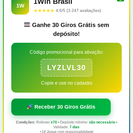
1Win Brasil
1W
★★★★★
4.6/5 (3.247 avaliações)
Ganhe 30 Giros Grátis sem
depósito!
Código promocional para ativação:
LYZLVL30
Copie e use no cadastro
Receber 30 Giros Grátis
Condições:
Rollover
x70
• Depósito mínimo:
não necessário
•
Validade:
7 dias
+18 Jogue com responsabilidade