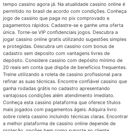
tempo cassino agora já. Na atualidade cassino online é
permitido no brasil de acordo com condições. Conheça
jogo de cassino que paga no pix comprovado e
pagamentos rápidos. Cadastre-se e ganhe uma oferta
única. Torne-se VIP confidenciais jogos. Descubra a
jogar cassino online gratis utilizando sugestões simples
e protegidas. Descubra um cassino com bonus de
cadastro sem deposito com vantagens livres de
depósito. Considere cassino com depósito mínimo de
20 reais em conta que dispõe de benefícios frequentes.
Treine utilizando a roleta de cassino profissional para
refinar as suas técnicas. Encontre confiável cassino que
ganha rodadas grátis no cadastro apresentando
vantajosos condições além atendimento imediato.
Conheça esta cassino plataforma que oferece títulos
mais jogados com pagamentos ágeis. Adquira livro
sobre roleta cassino incluindo técnicas claras. Encontrar
a melhor plataforma de cassino online depende de
proteção, opções bem como suporte ao cliente.