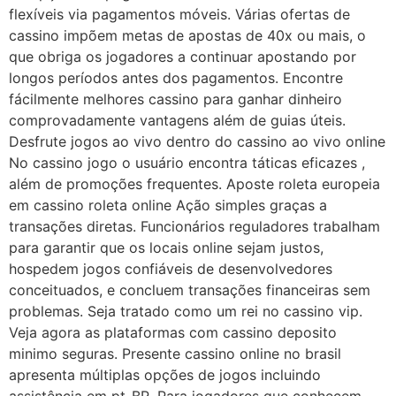
flexíveis via pagamentos móveis. Várias ofertas de
cassino impõem metas de apostas de 40x ou mais, o
que obriga os jogadores a continuar apostando por
longos períodos antes dos pagamentos. Encontre
fácilmente melhores cassino para ganhar dinheiro
comprovadamente vantagens além de guias úteis.
Desfrute jogos ao vivo dentro do cassino ao vivo online
No cassino jogo o usuário encontra táticas eficazes ,
além de promoções frequentes. Aposte roleta europeia
em cassino roleta online Ação simples graças a
transações diretas. Funcionários reguladores trabalham
para garantir que os locais online sejam justos,
hospedem jogos confiáveis de desenvolvedores
conceituados, e concluem transações financeiras sem
problemas. Seja tratado como um rei no cassino vip.
Veja agora as plataformas com cassino deposito
minimo seguras. Presente cassino online no brasil
apresenta múltiplas opções de jogos incluindo