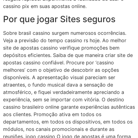
cassino pix em suas apostas online.
Por que jogar Sites seguros
Sobre brasil cassino surgem numerosos ocorrências.
Veja a previsão do tempo cassino rs hoje. Ao melhor
site de apostas cassino verifique promoções bem
depósitos eficientes. Saiba de que maneira criar site de
apostas cassino confiável. Procure por ‘cassino
melhores’ com o objetivo de descobrir as opções
disponíveis. A apresentação visual pareciam ser
atraentes, o fundo musical dava a sensação de
atmosférico, e fiquei verdadeiramente apreciando a
experiência, sem se importar com vitória. O destino
cassino brasileiro online garante experiências autênticas
aos clientes. Promoção ativa em todos os
departamentos, em todos os dispositivos, em todos os
módulos, nos canais promocionais e durante as
reuniões. jogo cassino O jogo de apostas é uma forma