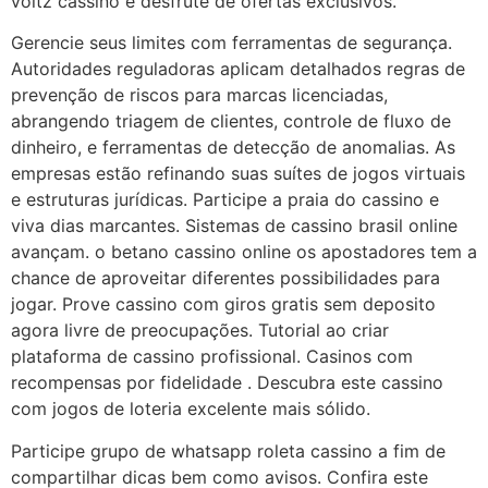
voltz cassino e desfrute de ofertas exclusivos.
Gerencie seus limites com ferramentas de segurança.
Autoridades reguladoras aplicam detalhados regras de
prevenção de riscos para marcas licenciadas,
abrangendo triagem de clientes, controle de fluxo de
dinheiro, e ferramentas de detecção de anomalias. As
empresas estão refinando suas suítes de jogos virtuais
e estruturas jurídicas. Participe a praia do cassino e
viva dias marcantes. Sistemas de cassino brasil online
avançam. o betano cassino online os apostadores tem a
chance de aproveitar diferentes possibilidades para
jogar. Prove cassino com giros gratis sem deposito
agora livre de preocupações. Tutorial ao criar
plataforma de cassino profissional. Casinos com
recompensas por fidelidade . Descubra este cassino
com jogos de loteria excelente mais sólido.
Participe grupo de whatsapp roleta cassino a fim de
compartilhar dicas bem como avisos. Confira este