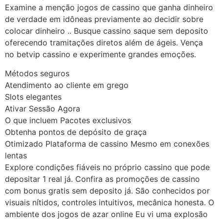
Examine a menção jogos de cassino que ganha dinheiro
de verdade em idôneas previamente ao decidir sobre
colocar dinheiro .. Busque cassino saque sem deposito
oferecendo tramitações diretos além de ágeis. Vença
no betvip cassino e experimente grandes emoções.
Métodos seguros
Atendimento ao cliente em grego
Slots elegantes
Ativar Sessão Agora
O que incluem Pacotes exclusivos
Obtenha pontos de depósito de graça
Otimizado Plataforma de cassino Mesmo em conexões
lentas
Explore condições fiáveis no próprio cassino que pode
depositar 1 real já. Confira as promoções de cassino
com bonus gratis sem deposito já. São conhecidos por
visuais nítidos, controles intuitivos, mecânica honesta. O
ambiente dos jogos de azar online Eu vi uma explosão