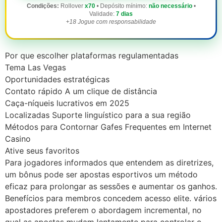
Condições:
Rollover
x70
• Depósito mínimo:
não necessário
•
Validade:
7 dias
+18 Jogue com responsabilidade
Por que escolher plataformas regulamentadas
Tema Las Vegas
Oportunidades estratégicas
Contato rápido A um clique de distância
Caça-níqueis lucrativos em 2025
Localizadas Suporte linguístico para a sua região
Métodos para Contornar Gafes Frequentes em Internet
Casino
Ative seus favoritos
Para jogadores informados que entendem as diretrizes,
um bônus pode ser apostas esportivos um método
eficaz para prolongar as sessões e aumentar os ganhos.
Benefícios para membros concedem acesso elite. vários
apostadores preferem o abordagem incremental, no