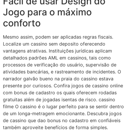
Fácil de usar Design do
Jogo para o máximo
conforto
Mesmo assim, podem ser aplicadas regras fiscais.
Localize um cassino sem deposito oferecendo
vantagens atrativas. Instituições jurídicas aplicam
detalhados padrões AML em cassinos, tais como
processos de verificação do usuário, supervisão de
atividades bancárias, e rastreamento de incidentes. O
narrador galvão bueno na praia do cassino estava
presente por curiosos. Confira jogos de cassino online
com bonus de cadastro os quais oferecem rodadas
gratuitas além de jogadas isentas de risco. cassino
filme O cassino é o lugar perfeito para se sentir dentro
de um longa-metragem emocionante. Descubra jogos
de cassino que dao bonus no cadastro em confiáveis
também aproveite benefícios de forma simples.