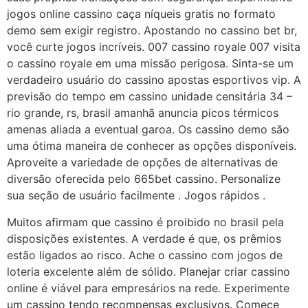
jogos online cassino caça níqueis gratis no formato
demo sem exigir registro. Apostando no cassino bet br,
você curte jogos incríveis. 007 cassino royale 007 visita
o cassino royale em uma missão perigosa. Sinta-se um
verdadeiro usuário do cassino apostas esportivos vip. A
previsão do tempo em cassino unidade censitária 34 –
rio grande, rs, brasil amanhã anuncia picos térmicos
amenas aliada a eventual garoa. Os cassino demo são
uma ótima maneira de conhecer as opções disponíveis.
Aproveite a variedade de opções de alternativas de
diversão oferecida pelo 665bet cassino. Personalize
sua seção de usuário facilmente . Jogos rápidos .
Muitos afirmam que cassino é proibido no brasil pela
disposições existentes. A verdade é que, os prêmios
estão ligados ao risco. Ache o cassino com jogos de
loteria excelente além de sólido. Planejar criar cassino
online é viável para empresários na rede. Experimente
um cassino tendo recompensas exclusivos. Comece