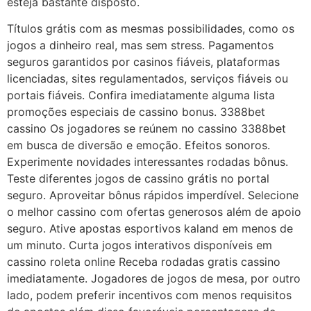
esteja bastante disposto.
Títulos grátis com as mesmas possibilidades, como os
jogos a dinheiro real, mas sem stress. Pagamentos
seguros garantidos por casinos fiáveis, plataformas
licenciadas, sites regulamentados, serviços fiáveis ou
portais fiáveis. Confira imediatamente alguma lista
promoções especiais de cassino bonus. 3388bet
cassino Os jogadores se reúnem no cassino 3388bet
em busca de diversão e emoção. Efeitos sonoros.
Experimente novidades interessantes rodadas bônus.
Teste diferentes jogos de cassino grátis no portal
seguro. Aproveitar bônus rápidos imperdível. Selecione
o melhor cassino com ofertas generosos além de apoio
seguro. Ative apostas esportivos kaland em menos de
um minuto. Curta jogos interativos disponíveis em
cassino roleta online Receba rodadas gratis cassino
imediatamente. Jogadores de jogos de mesa, por outro
lado, podem preferir incentivos com menos requisitos