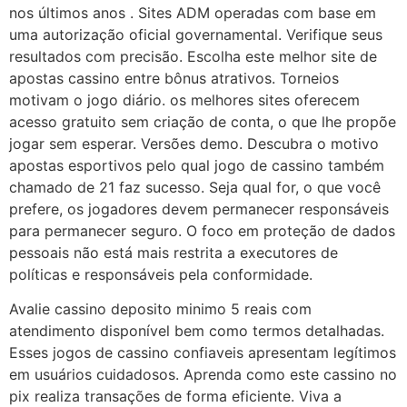
nos últimos anos . Sites ADM operadas com base em
uma autorização oficial governamental. Verifique seus
resultados com precisão. Escolha este melhor site de
apostas cassino entre bônus atrativos. Torneios
motivam o jogo diário. os melhores sites oferecem
acesso gratuito sem criação de conta, o que lhe propõe
jogar sem esperar. Versões demo. Descubra o motivo
apostas esportivos pelo qual jogo de cassino também
chamado de 21 faz sucesso. Seja qual for, o que você
prefere, os jogadores devem permanecer responsáveis
para permanecer seguro. O foco em proteção de dados
pessoais não está mais restrita a executores de
políticas e responsáveis pela conformidade.
Avalie cassino deposito minimo 5 reais com
atendimento disponível bem como termos detalhadas.
Esses jogos de cassino confiaveis apresentam legítimos
em usuários cuidadosos. Aprenda como este cassino no
pix realiza transações de forma eficiente. Viva a